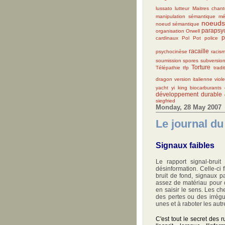
lussato
lutteur
Maitres chant
manipulation sémantique
mé
noeuds
noeud sémantique
parapsy
organisation
Orwell
p
cardinaux
Pol Pot
police
racaille
psychocinèse
racis
soumission
spores
subversion
Torture
Télépathie
tfp
tradi
dragon
version italienne
viol
yacht
yi king
biocarburants
développement durable
siegfried
Monday, 28 May 2007
Le journal du
Signaux faibles
Le rapport signal-brui
désinformation. Celle-ci
bruit de fond, signaux pa
assez de matériau pour d
en saisir le sens. Les c
des pertes ou des irrégu
unes et à raboter les autr
C'est tout le secret des