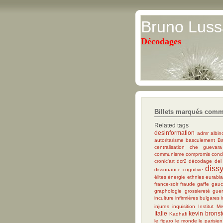
Bruno Luss
Décodages
Billets marqués comm
Related tags
desinformation
admr
albin
autoritarisme
basculement
Ba
centralisation
che guevara
communisme
compromis
con
cronic'art
dcr2
décodage
del
diss
dissonance cognitive
élites
énergie
ethnies
eurabi
france-soir
fraude
gaffe
gauc
graphologie
grossiereté
guer
inculture
infirmières bulgares
injures
inquisition
Institut M
Italie
kevin bronst
Kadhafi
le figaro
le monde
le parisien