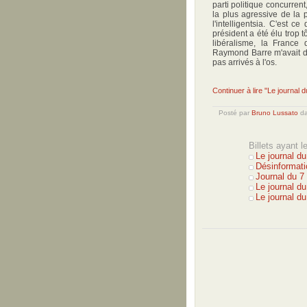
parti politique concurre
la plus agressive de la
l'intelligentsia. C'est 
président a été élu trop t
libéralisme, la France d
Raymond Barre m'avait dé
pas arrivés à l'os.
Continuer à lire "Le journal 
Posté par
Bruno Lussato
d
Billets ayant 
Le journal d
Désinformati
Journal du 7
Le journal d
Le journal d