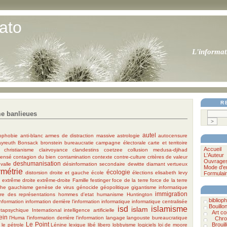
ato
L'informat
R
e banlieues
autel
ophobie
anti-blanc
armes de distraction massive
astrologie
autocensure
yreuth
Bonsack
bronstein
bureaucratie
campagne électorale
carte et territoire
Accueil
christianisme
clairvoyance
clandestins
coetzee
collusion medusa-djihad
L'Auteur
densé
contagion du bien
contamination
contexte
contre-culture
critères de valeur
Ouvrage
deshumanisation
 valle
désinformation secondaire
dewitte
diamant vertueux
Mode d'e
ymétrie
écologie
distorsion
droite et gauche
école
élections
elisabeth levy
Formulair
a
extrême droite
extrême-droite
Famille
festinger
foce de la terre
force de la terre
he
gauchisme
genèse de virus
génocide
géopolitique
gigantisme informatique
immigration
re des représentations
hommes d'etat
humanisme
Huntington
bibliophi
information
information derrière l'information
informatique
informatique centralisée
Bouillo
isd
islamisme
islam
etapsychique International
intelligence artificielle
Art c
ein
l'Huma
l'information derrière l'information
langage
langouste bureaucratique
Chro
Le Point
Brouil
le pétrole
Lénine
lexique
libé
libero
lobbyisme
logiciels
loi de moore