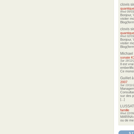
clovis s
quantique
Wed 09/03/
Bonjour, 
visiter m
Blog(ferma
clovis s
quantique
Wed 02/03/
Bonjour, 
visiter m
Blog(ferma
Michael
sonate K
Sat 18/12/
Il est vra
emberlifi
Ce monsieu
Guillet
à
2007
Sat 13/11/
Manageme
Consultan
sur des p
[...]
LUSSAT
famille
Wed 22/09
MARINA o
ou de me 
SY