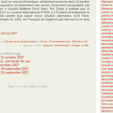
nt, mais un noeud sémantique solidement enraciné dans la fraction
oligarque
 population et notamment des jeunes facilement manipulable par
tristan et
ce qui a conduit Matthew Paris dans The Times à estimer que le
Marianne
ôt.(cf. Le courrier International N°864, p.17) Avant de'embrasser le
contre-cu
oit perdre tout espoir d'une solution alternative, écrit Paris.
poésie ch
claré en 1981, les Français ne réagiront pas tant qu'on ne sera
bulle imm
déferlem
sonate
C
sarkozy
du 29 mai 2007"
centralisa
michelang
humanist
ans
Théorie de la desinformation
à
23:54
|
Commentaires (0)
|
Rétroliens (0)
informati
Tags pour ce billet:
banlieues
,
desinformation
,
écologie
,
racaille
globalisat
djihad
di
les mêmes tags :
kadhafi
a
u 11 octobre 2007
zoubov
C
on, une étude de cas
écologie
 octobre 2007
noeuds s
u 29 septembre 2007
Lars
sieg
u 25 septembre 2007
brahms
h
technolog
dissymétr
beethove
stockhol
(Page 1 de 1 sur 1 billets au total)
deshuman
statistiqu
soumissi
art cont
Terre
rus
interpréta
désinform