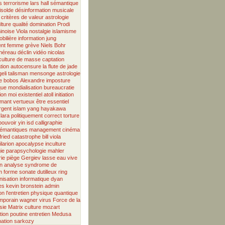
s
terrorisme
lars hall
sémantique
 isolde
désinformation musicale
critères de valeur
astrologie
lture
qualité
domination
Prodi
inoise
Viola
nostalgie
islamisme
obilière
information
jung
ent
femme
grève
Niels Bohr
héreau
déclin
vidéo
nicolas
culture de masse
captation
tion
autocensure
la flute de jade
eli
talisman
mensonge
astrologie
e
bobos
Alexandre
imposture
que
mondialisation
bureaucratie
ion
moi existentiel
atoll
initiation
amant vertueux
être essentiel
rgent
islam
yang
hayakawa
lara
politiquement correct
torture
pouvoir
yin
isd
calligraphie
émantiques
management
cinéma
fried
catastrophe
bill viola
ilarion
apocalypse
inculture
ie
parapsychologie
mahler
ie
piège
Gergiev
lasse
eau vive
n
analyse
syndrome de
m
forme sonate
dutilleux
ring
isation
informatique
dyan
es
kevin bronstein
admin
on
l'entretien
physique quantique
emporain
wagner
virus
Force de la
sie
Matrix
culture
mozart
tion
poutine
entretien
Medusa
ation
sarkozy