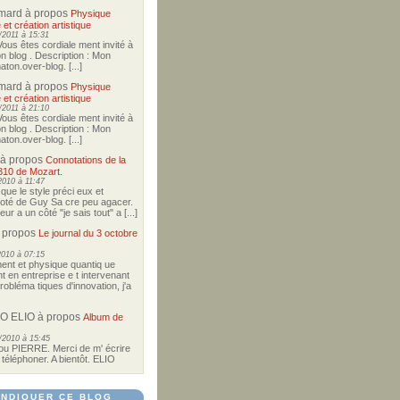
imard
à propos
Physique
 et création artistique
2011 à 15:31
Vous êtes cordiale ment invité à
on blog . Description : Mon
ton.over-blog. [...]
imard
à propos
Physique
 et création artistique
2011 à 21:10
Vous êtes cordiale ment invité à
on blog . Description : Mon
ton.over-blog. [...]
à propos
Connotations de la
310 de Mozart.
2010 à 11:47
i que le style préci eux et
coté de Guy Sa cre peu agacer.
r a un côté "je sais tout" a [...]
 propos
Le journal du 3 octobre
2010 à 07:15
nt et physique quantiq ue
t en entreprise e t intervenant
robléma tiques d'innovation, j'a
O ELIO
à propos
Album de
/2010 à 15:45
u PIERRE. Merci de m' écrire
téléphoner. A bientôt. ELIO
NDIQUER CE BLOG