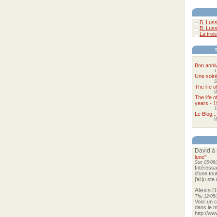
B. Luss
B. Luss
La trois
Bon anniv
T
Une soir
S
The life 
W
The life 
years - 1
T
Le Blog...
W
David
à 
lune"
Sun 05/06/
Intéressa
d'une tou
j'ai ju st
Alexis 
Thu 12/05/
Voici un 
dans le m
http://ww