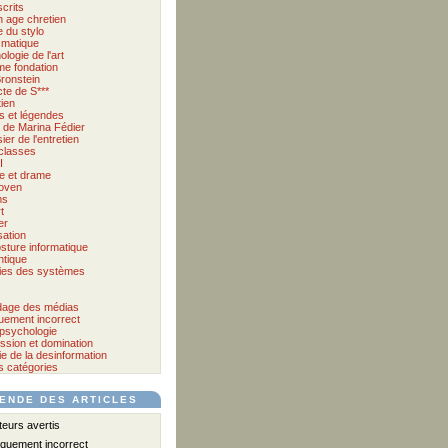
crits
 age chretien
 du stylo
matique
logie de l'art
me fondation
ronstein
cte de S***
tien
s et légendes
et de Marina Fédier
ier de l'entretien
classes
I
e et drame
oven
ms
t
er
sation
sture informatique
tique
ies des systèmes
age des médias
quement incorrect
psychologie
ssion et domination
e de la desinformation
s catégories
ENDE DES ARTICLES
urs avertis
iquement incorrect