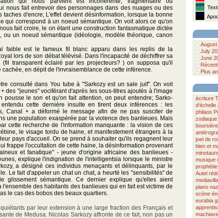
formation qui nous parvient est incohérente, fragmentaire ou
***
 qui nous fait entrevoir des personnages dans des nuages ou des
Texte
 taches d'encre; L'effet devient désinformation, lorsque la bonne
***
Apoca
lle qui correspond à un noeud sémantique. On voit alors ce qu'on
n nous fait croire, le on étant une construction fantasmatique dictée
ype, ou un noeud sémantique (idéologie, modèle théorique, canon
August
l faible est le fameux fil blanc apparu dans les replis de la
July 2
al lors de son débat télévisé. Dans l'incapacité de déchiffrer sa
June 2
(fil transparent éclairé par les projecteurs? ) on supposa qu'il
Récente
e cachée, en dépit de l'invraisemblance de cette inférence.
Plus an
re consulté dans You tube à "Sarkozy est un sale juif". On voit
+ des "jeunes" vociférant d'après les sous-titres ajoutés à l'image
on pousse le son et qu'on fait attention, on peut entendre; Sarko-
écriture
T
 entendu cette dernière insulte en tirent deux inférences : les
d'échelle
tes, Canal + a déformé le message afin de ne pas susciter de
philaos
P
dans une population exaspérée par la violence des banlieues. Mais
zodiaque
 par cette recherche de l'information manquante : la vision de ces
boursière
rébine, le visage tordu de haine, et manifestement étrangers à la
antérogr
leur pays d'accueil. On se prend à souhaiter qu'ils regagnent leur
joel de r
qui frappe l'occultation de cette haine, la désinformation provenant
bien et m
neux et fanatique" - jeune d'origine africaine des banlieues -
minotaur
nes, explique l'indignation de l'intelligentsia lorsque le ministre
musique
arkozy, a désigné ces individus menaçants et délinquants, par le
prophétie
le. Le fait d'appeler un chat un chat, a heurté les "sensibilités" de
Autel
réd
le glissement sémantique. Ce dernier explique qu'elles aient
mediavill
à l'ensemble des habitants des banlieues qui en fait est victime de
piano
na
t pas le cas des bobos des beaux quartiers.
scène
én
eurabia
g
iétants par leur extension à une large fraction des Français et
apprenti
ante de Medusa. Nicolas Sarkozy affronte de ce fait, non pas un
machiave