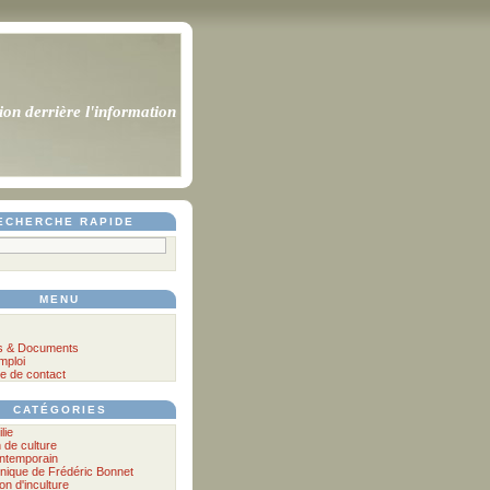
ion derrière l'information
ECHERCHE RAPIDE
MENU
s & Documents
mploi
e de contact
CATÉGORIES
lie
n de culture
ontemporain
nique de Frédéric Bonnet
lon d'inculture