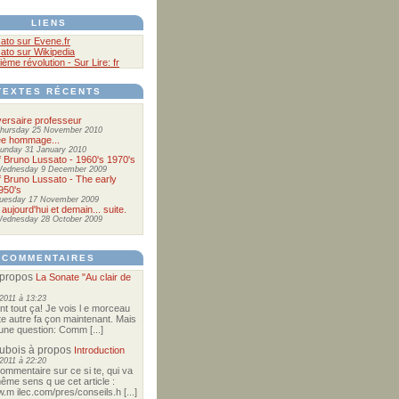
LIENS
ato sur Evene.fr
ato sur Wikipedia
ième révolution - Sur Lire: fr
TEXTES RÉCENTS
ersaire professeur
hursday 25 November 2010
ée hommage...
unday 31 January 2010
of Bruno Lussato - 1960's 1970's
ednesday 9 December 2009
of Bruno Lussato - The early
950's
uesday 17 November 2009
 aujourd'hui et demain... suite.
ednesday 28 October 2009
COMMENTAIRES
propos
La Sonate "Au clair de
2011 à 13:23
nt tout ça! Je vois l e morceau
te autre fa çon maintenant. Mais
e une question: Comm [...]
Dubois
à propos
Introduction
2011 à 22:20
commentaire sur ce si te, qui va
ême sens q ue cet article :
w.m ilec.com/pres/conseils.h [...]