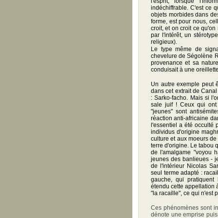
l'esprit, lorsque l'in
indéchiffrable. C'est ce
objets morbides dans des
forme, est pour nous, ce
croit, et on croit ce qu'o
par l'intérêt, un stérot
religieux).
Le type même
de signa
chevelure de Ségolène Roy
provenance et sa nature 
conduisait à une oreillett
Un autre exemple peut êt
dans cet extrait de Canal 
: Sarko-facho. Mais si l'
sale juif ! Ceux qui ont
"jeunes" sont antisémi
réaction anti-africaine 
l'essentiel a été occulté
individus d'origine magh
culture et aux moeurs de 
terre d'origine. Le tabou 
de l'amalgame "voyou hai
jeunes des banlieues - jeu
de l'intérieur Nicolas S
seul terme adapté : racail
gauche, qui pratiquent 
étendu cette appellation 
"la racaille", ce qui n'es
Ces phénomènes sont inqu
dénote une emprise puiss