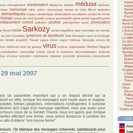
manus
médusa
manipulation
eurs
management
Marianne
médias
médusa;
moyen
mensonge
Musée
moire
mère arthur
mesnsonge
messe en latin
Micral
miviludes
Numis
 sémantiques
noyaux sémantique
observatoire
occultation
ondes de forme
Psycho
chologie
peine de mort
pensée unique
permissivité
pierre-andré taguieff
points
deuxie
olitiquement correct
poutine
provocation
pollution
précognition
prodi
Kevin B
Sarkozy
L'entra
russie
me
Revel
sectes
ségolène
sept merveilles du monde
L'Entre
Conte
syndrome de stockholm
 du bien
Swastika
Tarik Ramadan
tarot
technologie
Le bill
tion famille propriété
Travail
vague bleue
vague médusa
Varvoglis
veines de
Le doss
virus
master
ence
violences
viols de groupe
voyous
vulgarisation
Winifred Wagner
MINGE
contralisation
convivialité
culture
David le chameau
décentralisation
delanoë
Musiqu
Beeth
duo d'amour
entretien
extrémisme
initiation
proximité
séminaires interculturels
Brah
Mozar
Wagn
Organi
 29 mai 2007
L'impo
Séman
Théor
stylos
Virus
Décod
Politi
t est un paramètre important qui a un impact décisif sur la
Para
 fleurit en effet, lorsque les messages sont noyés dans le magma:
Soumi
rasites, formes aléatoires, informations contingentes. Il subsiste
Théori
eviner qu'il s'agit d'un message signifiant, mais pas assez pour
Toutes le
hercheurs issus de la Gestalt Theorie nous ont appris que lorsque
larités affectent une forme, nous avons tendance à combler les
LÉG
es afin d'obtenir "une bonne forme".
***
Amate
 rumeurs. On fabrique des messages cohérents, satisfaisants pour
***
Polit