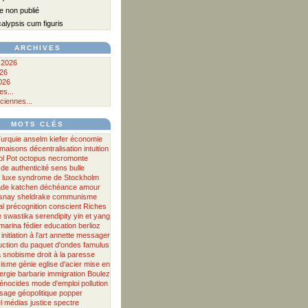
 non publié
lypsis cum figuris
ARCHIVES
 2026
026
026
s...
ciennes...
MOTS CLÉS
urquie
anselm kiefer
économie
maisons
décentralisation
intuition
ol Pot
octopus
necromonte
de
authenticité
sens
bulle
luxe
syndrome de Stockholm
ade
katchen
déchéance
amour
osnay
sheldrake
communisme
al
précognition
conscient
Riches
e
swastika
serendipity
yin et yang
marina fédier
education
berlioz
initiation à l'art
annette messager
uction du paquet d'ondes
famulus
a
snobisme
droit à la paresse
zisme
génie
eglise d'acier
mise en
ergie
barbarie
immigration
Boulez
énocides
mode d'emploi
pollution
ssage
géopolitique
popper
l
médias
justice
spectre