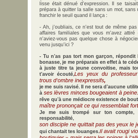
lisse était dénué d’expression. Il se taisai
prépara à quitter la salle sans un mot, sans u
franchir le seuil quand il lança :
- Ah, j’oubliais, ce n’est tout de même pa
affaires familiales que vous m’avez atti
n’aviez-vous pas quelque chose à négocie
venu jusqu’ici ?
- Tu n’as pas tort mon garçon, répondit 
bonasse, je me préparais en effet à te céder
à juste titre ta jeune convoitise, mais t
Les yeux du professeu
t’avoir écouté,
trous d’ombre inexpressifs
,
je me suis ravisé. Il ne sera d’aucune utili
ses lèvres minces bougeaient à peine
à
rêve qu’à une médiocre existence de bout
maître prononçait ce qui ressemblait fo
Je me suis trompé sur ton compte, 
responsabilité,
son disciple ne quittait pas des yeux l
Il avait rougi v
qui chantait tes louanges.
boutiquier » mais serra les poings à l’a