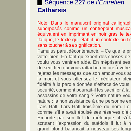
Séquence 227 de
l’Entretien
Catharsis
Note. Dans le manuscrit original calligraph
superposés comme un contrepoint musica
équivalent en imprimant en noir gras le tex
italique, le texte qui établit un contexte ou 
sans toucher à sa signification.
Famulus parut décontenancé. – Ce que le prof
votre bien. En tant qu’expert des choses de l
voulu vous venir en aide. En méprisant ses
du seul lien qui vous rattache encore à votre
rejetez les messages que son amour vous ad
la mort et vous offensez le médiateur plei
fidélité à la parole donnée s’efforce de vous 
sécurité, comment pourrait-il les sacrifier à la
assassins de votre sang ? Votre nature vou
nature : la non assistance à une personne en 
Lars Hall, Lars Hall troisième du nom. L
comme s’il a avait épuisé ses réserves d’élo
Emporté par son flot de rhétorique, il s’é
scrutant l’expression du suédois il fut 
grand blond balançait à nouveau ses long