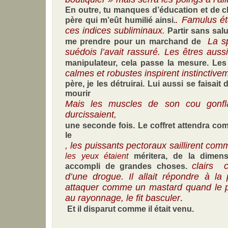
En outre, tu manques d’éducation et de c
. Famulus ét
père qui m’eût humilié ainsi.
ces indices subliminaux.
Partir sans sal
La s
me prendre pour un marchand de
suédois l’avait rassuré. Les êtres aus
manipulateur, cela passe la mesure. Les
calmes et robustes inspirent instinctiv
père, je les détruirai. Lui aussi se faisait d
mourir
Mais les muscles de son cou gonflai
durcissaient,
une seconde fois. Le coffret attendra co
le
, les puissants pectoraux saillirent com
les yeux étaient
méritera, de la dimen
clairs 
accompli de grandes choses.
d’une drogue. Il allait répondre à la
attaquer comme un mastard quand le p
au
rayonnage, le fit basculer
.
Et il disparut comme il était venu.