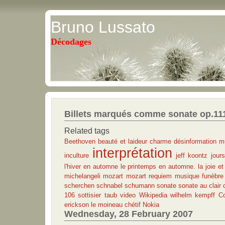
Bruno Lussato
Décodages
Billets marqués comme sonate op.11
Related tags
Beethoven
beauté et laideur
charme
désinformation m
interprétation
inculture
jeff koontz
jour
l'hiver en automne
le printemps en automne. la joie et
michelangeli
mozart
mozart requiem
musique funèbre
scherchen
schnabel
schumann
sonate
sonate au clair 
106
sottisier
taub
video
Wikipedia
wilhelm kempff
Co
erickson
le moineau chétif
Nokia
Wednesday, 28 February 2007