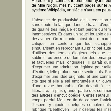
Après tout je connais le problème ayant rédi
de Mlle Niggli, mes huit cent pages sur le
R
système Wikipédia, un siècle n'auraient peut-ê
L'absence de productivité de la rédaction d
sans doute du fait que dans ce travail d'équi
de qualité très inégale et font perdre du te
intempestives. Et dans un souci louable de 
désavouer. On rencontre ainsi des remarqu
critiquer un contenu qui leur échappe
singularisent en reprochant au principal aute
d'utiliser des termes élogieux tels que c
sublime, ou encore de formuler des remarques
et factuelles mais originales. Il paraît qu
d'exprimer une admiration légitime pour telle 
d'écriture, telle profondeur de sentiments. Par 
d'exprimer une idée originale, et une connai
cité que si elle a été empruntée à un ouvr
d'une revue honorable. On devrait à ce
littérature, la plus grande partie des comme
des articles d'encyclopédie. Certes l'auteu
temps perdu! Mais en fin de compte l'article
J'espère y ajouter quelques complément
rubrique "Beethoven". Je n'oserais les ins