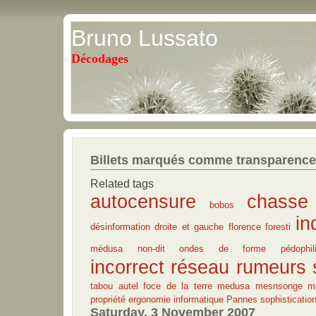
Bruno Lussato
Décodages
Billets marqués comme transparence
Related tags
autocensure
chasse
bobos
in
désinformation
droite et gauche
florence foresti
médusa
non-dit
ondes de forme
pédophil
incorrect
réseau
rumeurs
tabou
autel
foce de la terre
medusa
mesnsonge
m
propriété
ergonomie
informatique
Pannes
sophisticatio
Saturday, 3 November 2007