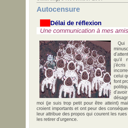
Autocensure
Délai de réflexion
Une communication à mes ami
Qui a
minusc
d'atte
qu'il 
j'écr
incorre
celui q
font pr
politiq
d'avo
désagr
moi (je suis trop petit pour être atteint) m
croient importants et ont peur des conséquen
leur attribue des propos qui courent les ru
les retirer d'urgence.