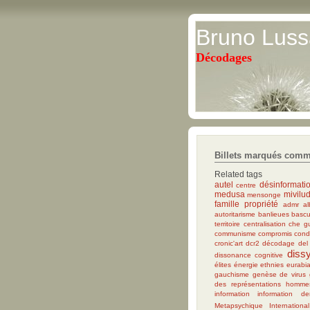
Bruno Luss
Décodages
Billets marqués com
Related tags
autel
désinformati
centre
medusa
mivilu
mensonge
famille propriété
admr
a
autoritarisme
banlieues
basc
territoire
centralisation
che g
communisme
compromis
con
cronic'art
dcr2
décodage
del
diss
dissonance cognitive
élites
énergie
ethnies
eurabi
gauchisme
genèse de virus
des représentations
hommes
information
information der
Metapsychique International