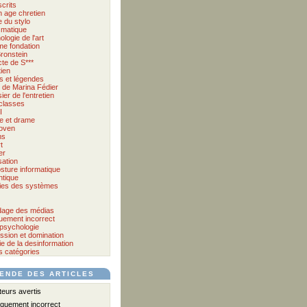
crits
 age chretien
 du stylo
matique
logie de l'art
me fondation
ronstein
cte de S***
tien
s et légendes
et de Marina Fédier
ier de l'entretien
classes
I
e et drame
oven
ms
t
er
sation
sture informatique
tique
ies des systèmes
age des médias
quement incorrect
psychologie
ssion et domination
e de la desinformation
s catégories
ENDE DES ARTICLES
urs avertis
iquement incorrect