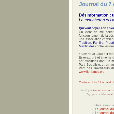
Journal du 7
Désinformation : 
Le moucheron et l'
Qui veut noyer son chien 
On vient de me servir
fonctionnement de la dési
une association chrétie
Tradition, Famille, Propr
Mivillitudes
contre les dér
Force de la Terre
est rep
Estevez, préfet émérite 
par Miviludes dont un m
Parti Socialiste, et un 
Parti des Travailleurs 
www.tfp-france.org
.
Continuer à lire "Journal du
Posté par
Bruno Lussato
da
Tags pour ce billet:
autel
,
Billets ayant 
Le journal d
Le journal d