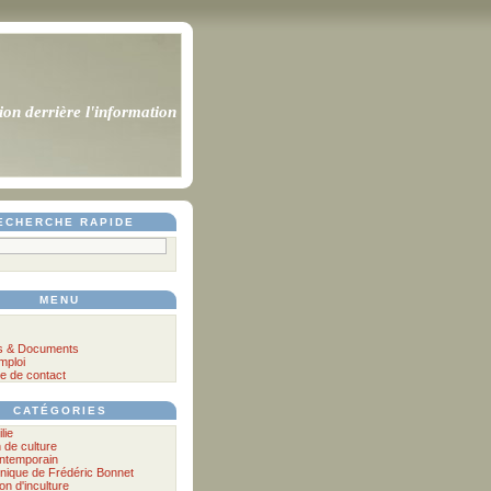
ion derrière l'information
ECHERCHE RAPIDE
MENU
s & Documents
mploi
e de contact
CATÉGORIES
lie
n de culture
ontemporain
nique de Frédéric Bonnet
lon d'inculture