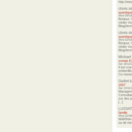
http://ww
clovis s
quantique
Wed 09/03/
Bonjour, 
visiter m
Blog(ferma
clovis s
quantique
Wed 02/03/
Bonjour, 
visiter m
Blog(ferma
Michael
sonate K
Sat 18/12/
Il est vra
emberlifi
Ce monsieu
Guillet
à
2007
Sat 13/11/
Manageme
Consultan
sur des p
[...]
LUSSAT
famille
Wed 22/09
MARINA o
ou de me 