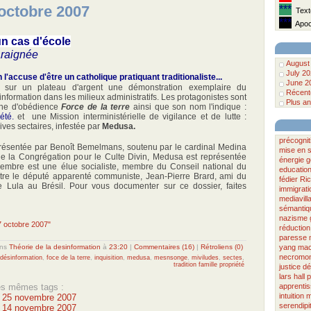
 octobre 2007
***
Texte
***
Apoca
un cas d'école
araignée
August
July 2
l'accuse d'être un catholique pratiquant traditionaliste...
June 2
 sur un plateau d'argent une démonstration exemplaire du
Récente
nformation dans les milieux administratifs. Les protagonistes sont
Plus an
nne d'obédience
Force de la terre
ainsi que son nom l'indique :
iété.
et une Mission interministérielle de vigilance et de lutte :
ives sectaires, infestée par
Medusa.
précognit
résentée par Benoît Bemelmans, soutenu par le cardinal Medina
mise en 
de la Congrégation pour le Culte Divin, Medusa est représentée
énergie
g
embre est une élue socialiste, membre du Conseil national du
educatio
autre le député apparenté communiste, Jean-Pierre Brard, ami du
fédier
Ri
de Lula au Brésil. Pour vous documenter sur ce dossier, faites
immigrati
mediavill
sémantiq
nazisme
 7 octobre 2007"
réduction
paresse
ns
Théorie de la desinformation
à
23:20
|
Commentaires (16)
|
Rétroliens (0)
yang
mac
necromo
désinformation
,
foce de la terre
,
inquisition
,
medusa
,
mesnsonge
,
miviludes
,
sectes
,
tradition famille propriété
justice
dé
lars hall
p
les mêmes tags :
apprenti
intuition
m
u 25 novembre 2007
serendipi
u 14 novembre 2007