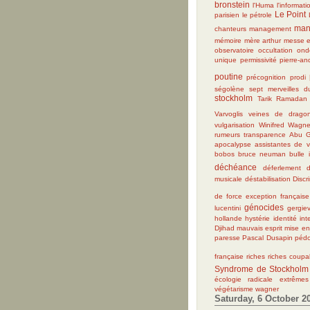
bronstein
l'Huma
l'informati
Le Point
parisien
le pétrole
man
chanteurs
management
mémoire
mère arthur
messe e
observatoire
occultation
ond
unique
permissivité
pierre-an
poutine
précognition
prodi
ségolène
sept merveilles 
stockholm
Tarik Ramadan
Varvoglis
veines de drago
vulgarisation
Winifred Wagne
rumeurs
transparence
Abu G
apocalypse
assistantes de v
bobos
bruce neuman
bulle 
déchéance
déferlement
musicale
déstabilisation
Discr
de force
exception française
génocides
lucentini
gergie
hollande
hystérie
identité
int
Djihad
mauvais esprit
mise en
paresse
Pascal Dusapin
pédo
française
riches
riches coupa
Syndrome de Stockholm
écologie radicale
extrêmes
végétarisme
wagner
Saturday, 6 October 2