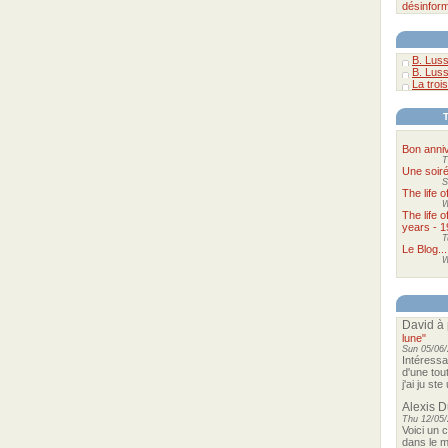
désinform
B. Luss
B. Luss
La trois
Bon anniv
T
Une soir
S
The life 
W
The life 
years - 1
T
Le Blog...
W
David
à 
lune"
Sun 05/06/
Intéressa
d'une tou
j'ai ju st
Alexis 
Thu 12/05/
Voici un 
dans le m