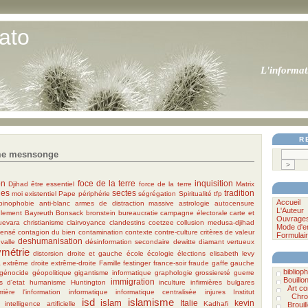
ato
L'informat
R
me mesnsonge
on
foce de la terre
inquisition
Djihad
être essentiel
force de la terre
Matrix
des
sectes
tradition
moi existentiel
Pape
périphérie
ségrégation
Spiritualité
tfp
Accueil
lbinophobie
anti-blanc
armes de distraction massive
astrologie
autocensure
L'Auteur
ulement
Bayreuth
Bonsack
bronstein
bureaucratie
campagne électorale
carte et
Ouvrage
uevara
christianisme
clairvoyance
clandestins
coetzee
collusion medusa-djihad
Mode d'e
densé
contagion du bien
contamination
contexte
contre-culture
critères de valeur
Formulair
deshumanisation
 valle
désinformation secondaire
dewitte
diamant vertueux
ymétrie
distorsion
droite et gauche
école
écologie
élections
elisabeth levy
a
extrême droite
extrême-droite
Famille
festinger
france-soir
fraude
gaffe
gauche
bibliophi
génocide
géopolitique
gigantisme informatique
graphologie
grossiereté
guerre
Bouillo
immigration
 d'etat
humanisme
Huntington
inculture
infirmières bulgares
Art c
rière l'information
informatique
informatique centralisée
injures
Institut
Chro
isd
islamisme
islam
Italie
kevin
intelligence artificielle
Kadhafi
Brouil