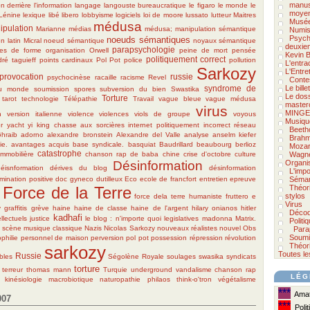
manus
on derrière l'information
langage
langouste bureaucratique
le figaro
le monde
le
moyen
Lénine
lexique
libé
libero
lobbyisme
logiciels
loi de moore
lussato
lutteur
Maitres
Musée
médusa
ipulation
Marianne
médias
médusa; manipulation sémantique
Numis
Psycho
noeuds sémantiques
n latin
Micral
noeud sémantique
noyaux sémantique
deuxie
parapsychologie
es de forme
organisation
Orwell
peine de mort
pensée
Kevin B
politiquement correct
dré taguieff
points cardinaux
Pol Pot
police
pollution
L'entra
Sarkozy
L'Entre
provocation
russie
psychocinèse
racaille
racisme
Revel
Conte
Le bill
syndrome de
du monde
soumission
spores
subversion du bien
Swastika
Le doss
Torture
tarot
technologie
Télépathie
Travail
vague bleue
vague médusa
master
virus
MINGE
n
version italienne
violence
violences
viols de groupe
voyous
Musiqu
r
yacht
yi king
chasse aux sorcières
internet
politiquement incorrect
réseau
Beeth
hraib
adorno
alexandre bronstein
Alexandre del Valle
analyse
anselm kiefer
Brah
ie.
avantages acquis
base syndicale.
basquiat
Baudrillard
beaubourg
berlioz
Mozar
catastrophe
immobilière
chanson rap de baba
chine
crise d'octobre
culture
Wagn
Désinformation
Organi
déisnformation
dérives du blog
désinformation
L'impo
imination positive
doc gyneco
dutilleux
Eco
ecole de francfort
entretien
epreuve
Séman
Force de la Terre
Théor
stylos
force dela terre humaniste
fruttero e
Virus
v
graffitis
grève
haine
haine de classe
haine de l'argent
hilary onianos
hitler
Décod
kadhafi
ellectuels
justice
le blog : n'importe quoi
legislatives
madonna
Matrix.
Politi
 scène
musique classique
Nazis
Nicolas Sarkozy
nouveaux réalistes
nouvel Obs
Para
Soumi
philie
personnel de maison
perversion
pol pot
possession
répression
révolution
Théori
sarkozy
Toutes le
Russie
bles
Ségolène Royale
soulages
swasika
syndicats
torture
terreur
thomas mann
Turquie
underground
vandalisme
chanson rap
LÉG
kinésiologie
macrobiotique
naturopathie
philaos
think-o'tron
végétalisme
***
Amate
007
***
Polit