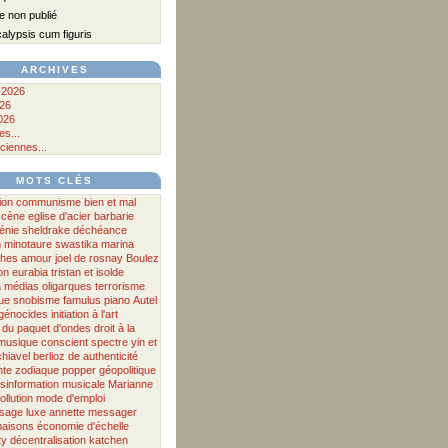
 non publié
lypsis cum figuris
ARCHIVES
 2026
026
026
s...
ciennes...
MOTS CLÉS
ion
communisme
bien et mal
scène
eglise d'acier
barbarie
énie
sheldrake
déchéance
n
minotaure
swastika
marina
ches
amour
joel de rosnay
Boulez
on
eurabia
tristan et isolde
a
médias
oligarques
terrorisme
ue
snobisme
famulus
piano
Autel
génocides
initiation à l'art
 du paquet d'ondes
droit à la
musique
conscient
spectre
yin et
hiavel
berlioz
de
authenticité
nte
zodiaque
popper
géopolitique
sinformation musicale
Marianne
ollution
mode d'emploi
ssage
luxe
annette messager
aisons
économie d'échelle
ty
décentralisation
katchen