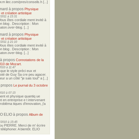
w.m ilec.com/pres/conseils.h [...]
imard
à propos
Physique
 et création artistique
2011 à 15:31
Vous êtes cordiale ment invité à
on blog . Description : Mon
ton.over-blog. [...]
imard
à propos
Physique
 et création artistique
2011 à 21:10
Vous êtes cordiale ment invité à
on blog . Description : Mon
ton.over-blog. [...]
à propos
Connotations de la
310 de Mozart.
2010 à 11:47
i que le style préci eux et
coté de Guy Sa cre peu agacer.
r a un côté "je sais tout" a [...]
 propos
Le journal du 3 octobre
2010 à 07:15
nt et physique quantiq ue
t en entreprise e t intervenant
robléma tiques d'innovation, j'a
O ELIO
à propos
Album de
/2010 à 15:45
u PIERRE. Merci de m' écrire
téléphoner. A bientôt. ELIO