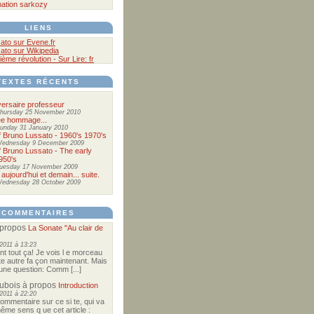
ation
sarkozy
LIENS
ato sur Evene.fr
ato sur Wikipedia
ième révolution - Sur Lire: fr
TEXTES RÉCENTS
ersaire professeur
hursday 25 November 2010
ée hommage...
unday 31 January 2010
of Bruno Lussato - 1960's 1970's
ednesday 9 December 2009
of Bruno Lussato - The early
950's
uesday 17 November 2009
 aujourd'hui et demain... suite.
ednesday 28 October 2009
COMMENTAIRES
propos
La Sonate "Au clair de
2011 à 13:23
nt tout ça! Je vois l e morceau
te autre fa çon maintenant. Mais
e une question: Comm [...]
Dubois
à propos
Introduction
2011 à 22:20
commentaire sur ce si te, qui va
ême sens q ue cet article :