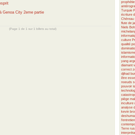
prophétie
sprit
antérogr
Turquie
P
 Genoa City 2eme partie
écriture
d
Chéreau
flute de j
Niels Boh
(Page 1 de 1 sur 1 billets au total)
michelang
informati
culture
Pr
qualité
po
dominati
islamism
informati
yang
arg
diamant 
correct
z
djihad
bu
être esse
noeuds s
pouvoir
i
technolog
catastro
piège
mah
inculture
analyse
d
kevin bro
deshuman
l'entretien
contempo
Terre
rus
interpréta