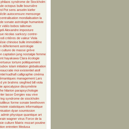
philaos
syndrome de Stockholm
ade
octopus
bulle boursière
ol Pot
sens
anselm kiefer
éclin
autocensure
mensonge
centralisation
mondialisation
la
ade
sonate
astrologie humaniste
r
vidéo
bobos
talisman
eli
Alexandre
imposture
que
nicolas sarkozy
contre-
odi
critères de valeur
Viola
ésie chinoise
bulle immobilière
on
déferlement
astrologie
e
culture de masse
grève
on
captation
jung
nostalgie
femme
ent
hayakawa
Clara
écologie
vertueux
torture
politiquement
oubov
islam
initiation
globalisation
reaucratie
moi existentiel
atoll
ntiel
kadhafi
calligraphie
cinéma
émantiques
management
Lars
sd
yin
brahms
siegfried
bill viola
ie
apocalypse
dissymétrie
phe
hilarion
parapsychologie
ler
lasse
Gergiev
eau vive
ring
syndrome de stockholm
utilleux
forme sonate
beethoven
nstein
statistiques
informatique
isation
dyan
soumission
admin
physique quantique
art
rain
wagner
virus
Force de la
sie
culture
Matrix
mozart
poutine
tion
entretien
Medusa