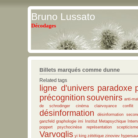
Bruno Lussato
Décodages
Billets marqués comme dunne
Related tags
ligne d'univers
paradoxe
précognition
souvenirs
anti-mat
de schrodinger
cinéma
clairvoyance
conflit 
désinformation
désinformation secon
ganzfeld
graphologie
imi
Institut Metapsychique Intern
poppert
psychocinèse
représentation
scepticism
Varvoglis
yi king
zététique
zinoviev
hypersau