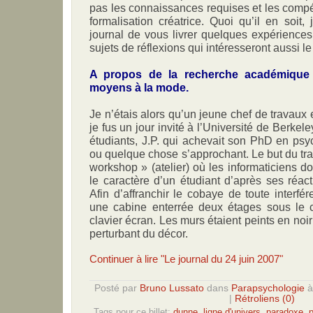
pas les connaissances requises et les comp
formalisation créatrice. Quoi qu’il en soi
journal de vous livrer quelques expérience
sujets de réflexions qui intéresseront aussi l
A propos de la recherche académique 
moyens à la mode.
Je n’étais alors qu’un jeune chef de travau
je fus un jour invité à l’Université de Berkel
étudiants, J.P. qui achevait son PhD en psyc
ou quelque chose s’approchant. Le but du tra
workshop » (atelier) où les informaticiens dom
le caractère d’un étudiant d’après ses réact
Afin d’affranchir le cobaye de toute interfé
une cabine enterrée deux étages sous le 
clavier écran. Les murs étaient peints en noir 
perturbant du décor.
Continuer à lire "Le journal du 24 juin 2007"
Posté par
Bruno Lussato
dans
Parapsychologie
|
Rétroliens (0)
Tags pour ce billet:
dunne
,
ligne d'univers
,
paradoxe
,