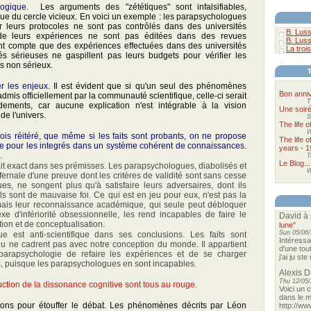
logique.
Les arguments des "zététiques" sont infalsifiables,
ique du cercle vicieux. En voici un exemple : les parapsychologues
r leurs protocoles ne sont pas contrôlés dans des universités
B. Luss
 de leurs expériences ne sont pas éditées dans des revues
B. Luss
ent compte que des expériences effectuées dans des universités
La trois
és sérieuses ne gaspillent pas leurs budgets pour vérifier les
s non sérieux.
er les enjeux.
Il est évident que si qu'un seul des phénomènes
Bon anniv
dmis officiellement par la communauté scientifique, celle-ci serait
T
ements, car aucune explication n'est intégrable à la vision
Une soir
de l'univers.
S
The life 
W
ois réitéré, que même si les faits sont probants, on ne propose
The life 
ve pour les integrés dans un système cohérent de connaissances.
years - 1
.
T
Le Blog...
ait exact dans ses prémisses. Les parapsychologues, diabolisés et
W
fernale d'une preuve dont les critères de validité sont sans cesse
ues, ne songent plus qu'à satisfaire leurs adversaires, dont ils
ls sont de mauvaise foi. Ce qui est en jeu pour eux, n'est pas la
 mais leur reconnaissance académique, qui seule peut débloquer
 d'infériorité obsessionnelle, les rend incapables de faire le
David
à 
tion et de conceptualisation.
lune"
Sun 05/06/
ue est anti-scientifique dans ses conclusions. Les faits sont
Intéressa
 ou ne cadrent pas avec notre conception du monde. Il appartient
d'une tou
parapsychologie de refaire les expériences et de se charger
j'ai ju st
, puisque les parapsychologues en sont incapables.
Alexis 
Thu 12/05/
uction de la dissonance cognitive sont tous au rouge.
Voici un 
dans le m
ons pour étouffer le débat. Les phénomènes décrits par Léon
http://ww