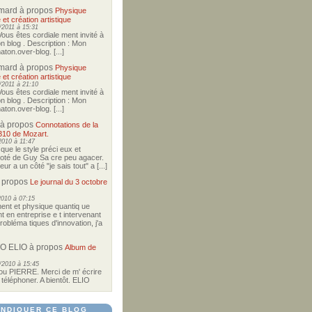
imard
à propos
Physique
 et création artistique
2011 à 15:31
Vous êtes cordiale ment invité à
on blog . Description : Mon
ton.over-blog. [...]
imard
à propos
Physique
 et création artistique
2011 à 21:10
Vous êtes cordiale ment invité à
on blog . Description : Mon
ton.over-blog. [...]
à propos
Connotations de la
310 de Mozart.
2010 à 11:47
i que le style préci eux et
coté de Guy Sa cre peu agacer.
r a un côté "je sais tout" a [...]
 propos
Le journal du 3 octobre
2010 à 07:15
nt et physique quantiq ue
t en entreprise e t intervenant
robléma tiques d'innovation, j'a
O ELIO
à propos
Album de
/2010 à 15:45
u PIERRE. Merci de m' écrire
téléphoner. A bientôt. ELIO
NDIQUER CE BLOG