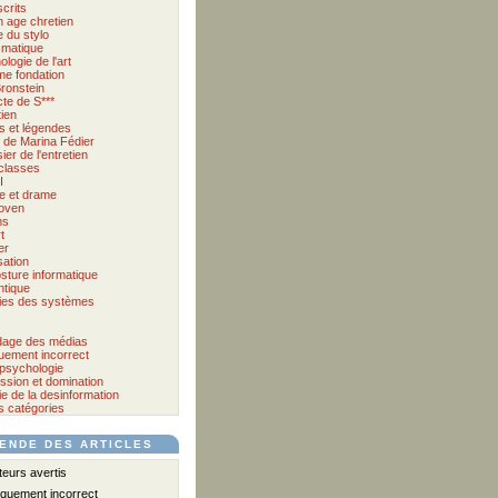
crits
 age chretien
 du stylo
matique
logie de l'art
me fondation
ronstein
cte de S***
tien
s et légendes
et de Marina Fédier
ier de l'entretien
classes
I
e et drame
oven
ms
t
er
sation
sture informatique
tique
ies des systèmes
age des médias
quement incorrect
psychologie
ssion et domination
e de la desinformation
s catégories
ENDE DES ARTICLES
urs avertis
iquement incorrect