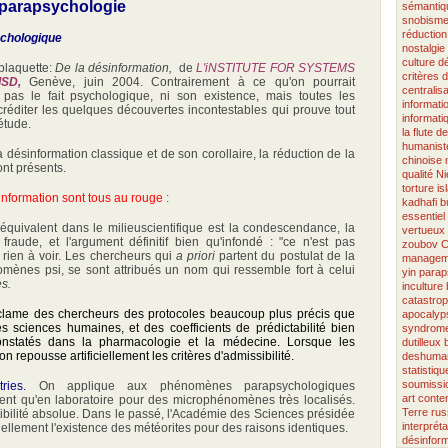
 parapsychologie
sémantiq
snobism
réduction
ychologique
nostalgie
culture
d
 plaquette:
De la désinformation,
de
L'iNSTITUTE FOR SYSTEMS
critères 
ISD,
Genève, juin 2004. Contrairement à ce qu'on pourrait
centralisa
t pas le fait psychologique, ni son existence, mais toutes les
informati
scréditer les quelques découvertes incontestables qui prouve tout
informati
étude.
la flute d
humanist
a désinformation classique et de son corollaire, la réduction de la
chinoise
nt présents.
qualité
Ni
torture
is
information sont tous au rouge
:
kadhafi
b
essentiel
quivalent dans le milieuscientifique est la condescendance, la
vertueux
 fraude, et l'argument définitif bien qu'infondé : "ce n'est pas
zoubov
C
 a rien à voir. Les chercheurs qui
a priori
partent du postulat de la
managem
mènes psi, se sont attribués un nom qui ressemble fort à celui
yin
parap
es.
inculture
catastro
clame des chercheurs des protocoles beaucoup plus précis que
apocalyp
 sciences humaines, et des coefficients de prédictabilité bien
syndrome
nstatés dans la pharmacologie et la médecine. Lorsque les
dutilleux
on repousse artificiellement les critères d'admissibilité.
deshuman
statistiqu
soumissi
tries.
On applique aux phénomènes parapsychologiques
art cont
lent qu'en laboratoire pour des microphénomènes très localisés.
Terre
rus
ibilité absolue. Dans le passé, l'Académie des Sciences présidée
interpréta
ellement l'existence des météorites pour des raisons identiques.
désinform