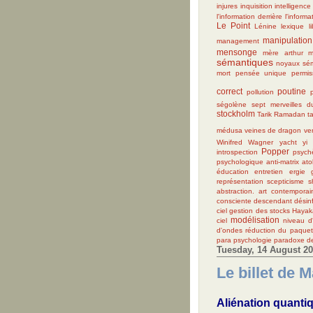
injures
inquisition
intelligence a
l'information derrière l'informa
Le Point
Lénine
lexique
l
manipulation
management
mensonge
mère arthur
m
sémantiques
noyaux sé
mort
pensée unique
permiss
correct
poutine
pollution
ségolène
sept merveilles 
stockholm
Tarik Ramadan
t
médusa
veines de dragon
ver
Winifred Wagner
yacht
yi 
Popper
introspection
psyc
psychologique
anti-matrix
atol
éducation
entretien
ergie
représentation
scepticisme
s
abstraction.
art contemporai
consciente
descendant
désin
ciel
gestion des stocks
Hayak
modélisation
ciel
niveau d'
d'ondes
réduction du paquet
para psychologie
paradoxe d
Tuesday, 14 August 2
Le billet de 
Aliénation quanti