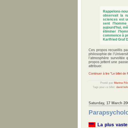
Rappelons-nou
observait la n
sciences est u
sent l’homme 
aujourd’hui, m
éliminer l’hom
commence à pre
Karlfried Graf 
Ces propos recueillis p
philosophie de l’Univers
l’atmosphère survoltée q
propos jettent une passe
attribuer.
Continuer à lire "Le billet de
Posté par
Marina Féd
Tags pour ce billet:
david bo
Saturday, 17 March 20
Parapsycholo
***
La plus vaste 