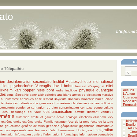
ato
L'informat
R
e Télépathie
ion
désinformation secondaire
Institut Metapsychique International
ition
psychocinèse
Varvoglis
david bohm
effet
bernard d'espagnat
ürkheim
karl popper
niels bohr
physique quantique
Accueil
ordre impliqué
L'Auteur
ndes
sens
télépathie
admr
albinophobie
anti-blanc
armes de distraction massive
Ouvrage
autoritarisme
banlieues
basculement
Bayreuth
Bonsack
bronstein
bureaucratie
Mode d'e
territoire
centralisation
che guevara
christianisme
clandestins
coetzee
collusion
Formulair
compromis
condensé
contagion du bien
contamination
contexte
contre-culture
deshumanisation
dcr2
décodage
del valle
dewitte
diamant vertueux
ymétrie
distorsion
droite et gauche
école
écologie
élections
elisabeth levy
bibliophi
a
extrême droite
extrême-droite
Famille
festinger
foce de la terre
force de la terre
Bouillo
he
gauchisme
genèse de virus
génocide
géopolitique
gigantisme informatique
Art c
immigration
re des représentations
hommes d'etat
humanisme
Huntington
Chro
information
information derrière l'information
informatique
informatique centralisée
Brouil