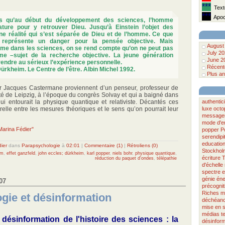
***
Texte
***
Apoca
s qu’au début du développement des sciences, l’homme
ature pour y retrouver Dieu. Jusqu’à Einstein l’objet des
ne réalité qui s’est séparée de Dieu et de l’homme. Ce que
représente un danger pour la pensée objective. Mais
August
ême dans les sciences, on se rend compte qu’on ne peut pas
July 2
me –sujet de la recherche objective. La jeune génération
June 2
ndre au sérieux l’expérience personnelle.
Récente
Dürkheim. Le Centre de l’être. Albin Michel 1992.
Plus an
ar Jacques Castermane proviennent d’un penseur, professeur de
ité de Leipzig, à l’époque du congrès Solvay et qui a baigné dans
ui entourait la physique quantique et relativiste. Décantés ces
authentici
relle entre les mesures théoriques et le sens qu’on pourrait leur
luxe
octo
message
mode d'e
 Marina Fédier"
popper
P
serendipi
educatio
ier
dans
Parapsychologie
à
02:01
|
Commentaire (1)
|
Rétroliens (0)
Stockhol
hm
,
effet ganzfeld
,
john eccles; dürkheim
,
karl popper
,
niels bohr
,
physique quantique
,
écriture
T
réduction du paquet d'ondes
,
télépathie
d'échelle
spectre
e
génie
éne
07
précognit
Riches
m
gie et désinformation
déchéan
mise en 
médias
t
désinformation de l'histoire des sciences : la
désinform