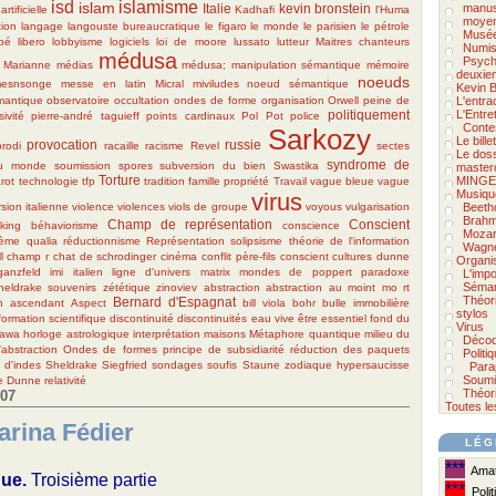
isd
islamisme
islam
Italie
kevin bronstein
manus
rtificielle
Kadhafi
l'Huma
moyen
tion
langage
langouste bureaucratique
le figaro
le monde
le parisien
le pétrole
Musée
ibé
libero
lobbyisme
logiciels
loi de moore
lussato
lutteur
Maitres chanteurs
Numis
médusa
Psycho
Marianne
médias
médusa; manipulation sémantique
mémoire
deuxie
noeuds
esnsonge
messe en latin
Micral
miviludes
noeud sémantique
Kevin B
mantique
observatoire
occultation
ondes de forme
organisation
Orwell
peine de
L'entra
politiquement
L'Entre
ivité
pierre-andré taguieff
points cardinaux
Pol Pot
police
Conte
Sarkozy
Le bill
provocation
russie
prodi
racaille
racisme
Revel
sectes
Le doss
syndrome de
du monde
soumission
spores
subversion du bien
Swastika
master
Torture
MINGE
arot
technologie
tfp
tradition famille propriété
Travail
vague bleue
vague
Musiqu
virus
sion italienne
violence
violences
viols de groupe
voyous
vulgarisation
Beeth
Brah
Champ de représentation
Conscient
king
béhaviorisme
conscience
Mozar
hème
qualia
réductionnisme
Représentation
solipsisme
théorie de l'information
Wagn
l
champ r
chat de schrodinger
cinéma
conflit père-fils
conscient
cultures
dunne
Organi
ganzfeld
imi
italien
ligne d'univers
matrix
mondes de poppert
paradoxe
L'impo
Séman
heldrake
souvenirs
zététique
zinoviev
abstraction
abstraction au moint mo rt
Théor
Bernard d'Espagnat
n
ascendant
Aspect
bill viola
bohr
bulle immobilière
stylos
formation scientifique
discontinuité
discontinuités
eau vive
être essentiel
fond du
Virus
awa
horloge astrologique
interprétation
maisons
Métaphore quantique
milieu du
Décod
abstraction
Ondes de formes
principe de subsidiarité
réduction des paquets
Politi
 d'indes
Sheldrake
Siegfried
sondages
soufis
Staune
zodiaque
hypersaucisse
Para
Soumi
e Dunne
relativité
Théori
007
Toutes le
Marina Fédier
LÉG
***
Amate
que.
Troisième partie
***
Polit