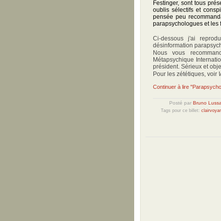
Festinger, sont tous prése
oublis sélectifs et cons
pensée peu recommandabl
parapsychologues et les f
Ci-dessous j'ai reprod
désinformation parapsych
Nous vous recommando
Métapsychique Internatio
président. Sérieux et obje
Pour les zététiques, voir
Continuer à lire "Parapsycho
Posté par
Bruno Luss
Tags pour ce billet:
clairvoya