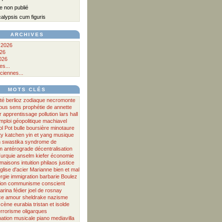
 non publié
lypsis cum figuris
ARCHIVES
 2026
026
026
s...
ciennes...
MOTS CLÉS
té
berlioz
zodiaque
necromonte
pus
sens
prophétie
de
annette
r
apprentissage
pollution
lars hall
mploi
géopolitique
machiavel
ol Pot
bulle boursière
minotaure
ty
katchen
yin et yang
musique
n
swastika
syndrome de
m antérograde
décentralisation
urquie
anselm kiefer
économie
maisons
intuition
philaos
justice
glise d'acier
Marianne
bien et mal
rgie
immigration
barbarie
Boulez
ion
communisme
conscient
arina fédier
joel de rosnay
ce
amour
sheldrake
nazisme
scène
eurabia
tristan et isolde
errorisme
oligarques
ation musicale
piano
mediavilla