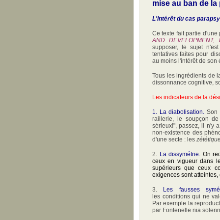
mise au ban de la
L'intérêt du cas paraps
Ce texte fait partie d'une
AND DEVELOPMENT,
supposer, le sujet n'es
tentatives faites pour di
au moins l'intérêt de son 
Tous les ingrédients de l
dissonnance cognitive, so
Les indicateurs de la dés
1. La diabolisation.
Son é
raillerie, le soupçon de
sérieux!", passez, il n'y
non-existence des phéno
d'une secte : les
zététiqu
2.
La dissymétrie.
On re
ceux en vigueur dans les
supérieurs que ceux co
exigences sont atteintes, 
3.
Les fausses symé
les conditions qui ne va
Par exemple la reproduct
par Fontenelle nia solenn