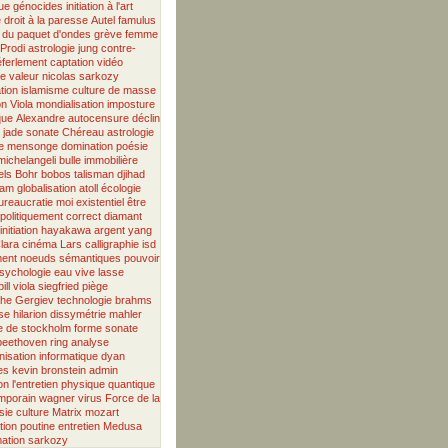
ue
génocides
initiation à l'art
e
droit à la paresse
Autel
famulus
 du paquet d'ondes
grève
femme
Prodi
astrologie
jung
contre-
éferlement
captation
vidéo
de valeur
nicolas sarkozy
tion
islamisme
culture de masse
on
Viola
mondialisation
imposture
que
Alexandre
autocensure
déclin
e jade
sonate
Chéreau
astrologie
e
mensonge
domination
poésie
michelangeli
bulle immobilière
els Bohr
bobos
talisman
djihad
lam
globalisation
atoll
écologie
ureaucratie
moi existentiel
être
politiquement correct
diamant
initiation
hayakawa
argent
yang
lara
cinéma
Lars
calligraphie
isd
ent
noeuds sémantiques
pouvoir
sychologie
eau vive
lasse
bill viola
siegfried
piège
phe
Gergiev
technologie
brahms
se
hilarion
dissymétrie
mahler
 de stockholm
forme sonate
beethoven
ring
analyse
isation
informatique
dyan
es
kevin bronstein
admin
on
l'entretien
physique quantique
emporain
wagner
virus
Force de la
sie
culture
Matrix
mozart
tion
poutine
entretien
Medusa
ation
sarkozy