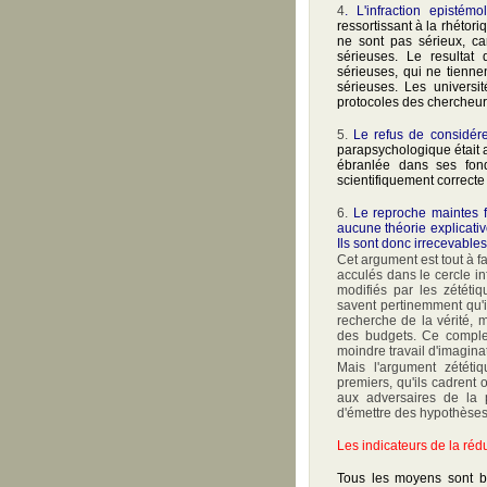
4
.
L'infraction epistémo
ressortissant à la rhétor
ne sont pas sérieux, ca
sérieuses. Le resultat
sérieuses, qui ne tienn
sérieuses. Les universit
protocoles des chercheur
5.
Le refus de considér
parapsychologique était a
ébranlée dans ses fond
scientifiquement correcte 
6.
Le reproche maintes f
aucune théorie explicati
Ils sont donc irrecevables
Cet argument est tout à f
acculés dans le cercle in
modifiés par les zététiq
savent pertinemment qu'i
recherche de la vérité,
des budgets. Ce complexe
moindre travail d'imagina
Mais l'argument zététiq
premiers, qu'ils cadrent
aux adversaires de la 
d'émettre des hypothèses
Les indicateurs de la réd
Tous les moyens sont b