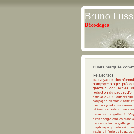
Bruno Luss
Décodages
Billets marqués comm
Related tags
clairvoyance
désinformat
parapsychologie
précogn
ganzfeld
john eccles; d
réduction du paquet d'o
autel
astrologie
autocensure
campagne électorale
carte et 
medusa-djihad
communisme
critères de valeur
cronic'art
diss
dissonance cognitive
élites
énergie
ethnies
eurabi
france-soir
fraude
gaffe
gauc
graphologie
grossiereté
guer
inculture
infirmières bulgares