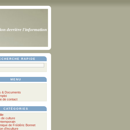
ion derrière l'information
ECHERCHE RAPIDE
MENU
s & Documents
mploi
e de contact
CATÉGORIES
lie
n de culture
ontemporain
nique de Frédéric Bonnet
lon d'inculture