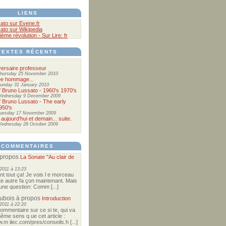
LIENS
ato sur Evene.fr
ato sur Wikipedia
ième révolution - Sur Lire: fr
TEXTES RÉCENTS
ersaire professeur
hursday 25 November 2010
ée hommage...
unday 31 January 2010
of Bruno Lussato - 1960's 1970's
ednesday 9 December 2009
of Bruno Lussato - The early
950's
uesday 17 November 2009
 aujourd'hui et demain... suite.
ednesday 28 October 2009
COMMENTAIRES
propos
La Sonate "Au clair de
2011 à 13:23
nt tout ça! Je vois l e morceau
te autre fa çon maintenant. Mais
e une question: Comm [...]
Dubois
à propos
Introduction
2011 à 22:20
commentaire sur ce si te, qui va
ême sens q ue cet article :
w.m ilec.com/pres/conseils.h [...]