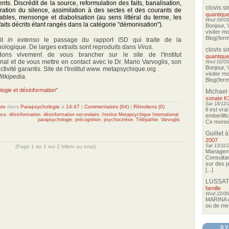
nts. Discrédit de la source, reformulation des faits, banalisation,
clovis s
piration du silence, assimilation à des sectes et des courants de
quantique
es, mensonge et diabolisation (au sens littéral du terme, les
Wed 09/03/
aits décrits étant rangés dans la catégorie "démonisation").
Bonjour, 
visiter m
Blog(ferma
uit
in extenso
le passage du rapport ISD qui traite de la
ologique. De larges extraits sont reproduits dans
Virus.
clovis s
ns vivement de vous brancher sur le site de l'Institut
quantique
nal et de vous mettre en contact avec le Dr. Mario Varvoglis, son
Wed 02/03/
Bonjour, 
ctivité garantis. Site de l'Institut www. metapsychique.org .
visiter m
Wikipedia.
Blog(ferma
logie et désinformation"
Michael
sonate K
Sat 18/12/
ato
dans
Parapsychologie
à
14:47
|
Commentaires (64)
|
Rétroliens (0)
Il est vra
nce
,
désinformation
,
désinformation secondaire
,
Institut Metapsychique International
,
emberlifi
parapsychologie
,
précognition
,
psychocinèse
,
Télépathie
,
Varvoglis
Ce monsieu
Guillet
à
2007
Sat 13/11/
(Page 1 de 1 sur 2 billets au total)
Manageme
Consultan
sur des p
[...]
LUSSAT
famille
Wed 22/09
MARINA o
ou de me 
SY