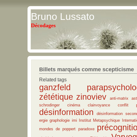
Bruno Lussato
Décodages
Billets marqués comme scepticisme
Related tags
ganzfeld
parapsycholo
zététique
zinoviev
anti-matrix
ast
schrodinger
cinéma
clairvoyance
conflit pè
désinformation
désinformation secon
ergie
graphologie
imi
Institut Metapsychique Internati
précogniti
mondes de poppert
paradoxe
Varvog