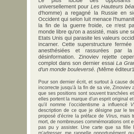
Le plus lucide des opposants s
universellement pour
Les Hauteurs béa
d'homme) a regagné la Russie en s
Occident qui selon luit menace l'humani
la fin de la guerre froide, ce n'est 
monde libre qu'on a assisté, mais une s
Etats Unis qui parasite les valeurs occi
incarner. Cette superstructure fermée 
anesthésiées et rassurées par la
désinformation. Zinoviev rejette cepe
complot dans son dernier essai
La Gran
d'un monde bouleversé. (
Même éditeur1
Pour son dernier écrit, et surtout à cause de
incorrecte jusqu'à la fin de sa vie, Zinoviev a 
que ses positions sont souvent tranchées e
elles portent la marque d'un esprit original e
qu'il nomme l'occidentisme a influencé
V
description de ce que je désigne par le 
proposé d'écrire la préface de
Virus,
mais t
mort, de nombreuses commémorations ont eu 
pas pu y assister. Une carte que sa fille 
m'adresser, me rappelle opportunément que