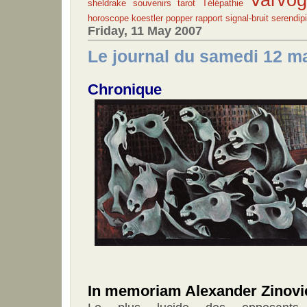
sheldrake
souvenirs
tarot
Télépathie
horoscope
koestler
popper
rapport signal-bruit
serendipi
Friday, 11 May 2007
Le journal du samedi 12 m
Chronique
In memoriam Alexander Zinovi