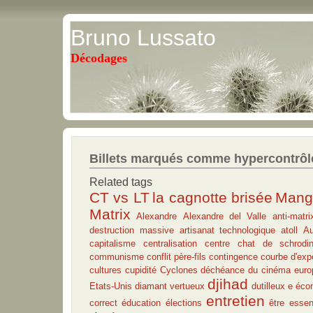
Bruno Lussato
Décodages
Billets marqués comme hypercontrôl
Related tags
CT vs LT
la cagnotte brisée
Mange
Matrix
Alexandre
Alexandre del Valle
anti-matri
destruction massive
artisanat technologique
atoll
Au
capitalisme
centralisation
centre
chat de schrodin
communisme
conflit père-fils
contingence
courbe d'exp
cultures
cupidité
Cyclones
déchéance du cinéma euro
djihad
Etats-Unis
diamant vertueux
dutilleux
e
écon
entretien
correct
éducation
élections
être essen