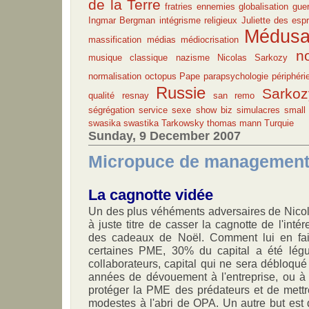
de la Terre
fratries ennemies
globalisation
guer
Ingmar Bergman
intégrisme religieux
Juliette des espr
Médus
massification
médias
médiocrisation
n
musique classique
nazisme
Nicolas Sarkozy
normalisation
octopus
Pape
parapsychologie
périphéri
Russie
Sarkoz
qualité
resnay
san remo
ségrégation
service
sexe
show biz
simulacres
small 
swasika
swastika
Tarkowsky
thomas mann
Turquie
Sunday, 9 December 2007
Micropuce de managemen
La cagnotte vidée
Un des plus véhéments adversaires de Nicol
à juste titre de casser la cagnotte de l'inté
des cadeaux de Noël. Comment lui en fai
certaines PME, 30% du capital a été légu
collaborateurs, capital qui ne sera débloqu
années de dévouement à l'entreprise, ou à la
protéger la PME des prédateurs et de mettr
modestes à l'abri de OPA. Un autre but est d