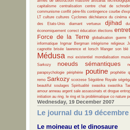
armes de destruction massive
artisanat technologiqu
capitalisme
centralisation
centre
chat de schrodin
communisme
conflit père-fils
contingence
courbe d'exp
LT
culture
cultures
Cyclones
déchéance du cinéma 
djihad
des Etats-Unis
diamant vertueux
du
entre
économiquement correct
éducation
élections
Force de la Terre
globalisation
guerre f
informatique
Ingmar Bergman
intégrisme religieux
J
cagnotte brisée
lawrence et lorsch
Manger son blé
Médusa
moi existentiel
mondialisation
musi
noeuds sémantiques
Sarkozy
n
poutine
parapsychologie
périphérie
prophétie
q
Sarkozy
remo
scorzese
Ségolène Royale
ségrég
beautiful
soulages
Spiritualité
swasika
swastika
Ta
amour
anneau
argent sale
assassinats et drogue
entro
initiation au ring. le ring et la problématique co
nature
p
Wednesday, 19 December 2007
Le journal du 19 décembre
Le moineau et le dinosaure