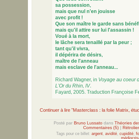
sa possession,
mais que nul n'en jouisse
avec profit !
Que son maître le garde sans bénéf
mais qu'il attire sur lui l'assassin !
Voué à la mort,
le lâche sera tenaillé par la peur ;
tant qu'il vivra,
il dépérira de désirs,
maître de l'anneau
mais esclave de l'anneau...
Richard Wagner, in
Voyage au coeur d
L'Or du Rhin, IV
.
Fayard, 2005. Traduction Françoise F
Continuer à lire "Masterclass : la folie Matrix, ét
Posté par
Bruno Lussato
dans
Théories de
Commentaires (5)
|
Rétrolie
Tags pour ce billet:
argent
,
avidité
,
cupidité
,
fo
médiocris