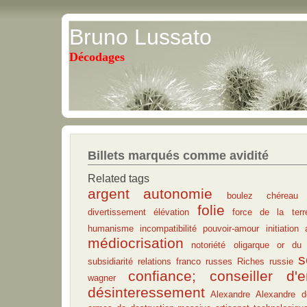
Bruno Lussato
Décodages
Billets marqués comme avidité
Related tags
argent
autonomie
boulez
chéreau
folie
divertissement
élévation
force de la terr
humanisme
incompatibilité pouvoir-amour
initiation
médiocrisation
notoriété
oligarque
or du 
s
subsidiarité
relations franco russes
Riches
russie
confiance; conseiller d'e
wagner
désinteressement
Alexandre
Alexandre d