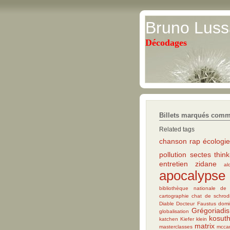
Bruno Luss
Décodages
Billets marqués comm
Related tags
chanson rap
écologie
pollution
sectes
think
entretien
zidane
al
apocalypse
bibliothèque nationale de 
cartographie
chat de schrod
Diable
Docteur Faustus
domi
Grégoriadis
globalisation
kosut
katchen
Kiefer
klein
matrix
masterclasses
mcca