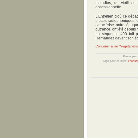
maladies, du vieilliss
obsessionnelle.
L'Entretien d'où ce débat
pièces radiophoniques, exp
caractérise notre époqu
outrance, ont été depuis r
La séquence 400 fait pa
Hernandez devant son écr
Continuer à lire "Végétariens
Posté par
Tags pour ce billet:
chanso