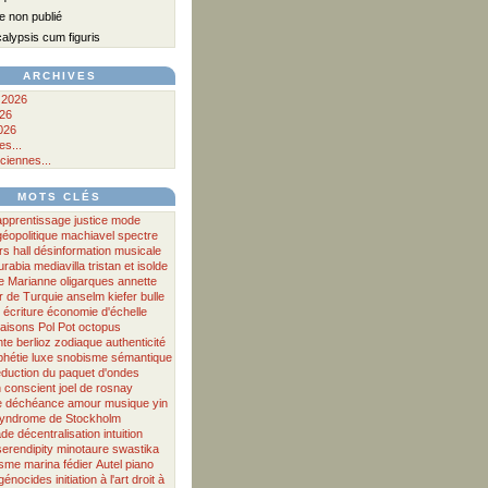
 non publié
lypsis cum figuris
ARCHIVES
 2026
026
026
s...
ciennes...
MOTS CLÉS
apprentissage
justice
mode
géopolitique
machiavel
spectre
rs hall
désinformation musicale
urabia
mediavilla
tristan et isolde
e
Marianne
oligarques
annette
r
de
Turquie
anselm kiefer
bulle
écriture
économie d'échelle
aisons
Pol Pot
octopus
nte
berlioz
zodiaque
authenticité
phétie
luxe
snobisme
sémantique
éduction du paquet d'ondes
n
conscient
joel de rosnay
e
déchéance
amour
musique
yin
yndrome de Stockholm
ade
décentralisation
intuition
serendipity
minotaure
swastika
sme
marina fédier
Autel
piano
génocides
initiation à l'art
droit à