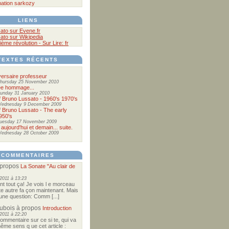
ation
sarkozy
LIENS
ato sur Evene.fr
ato sur Wikipedia
ième révolution - Sur Lire: fr
TEXTES RÉCENTS
ersaire professeur
hursday 25 November 2010
ée hommage...
unday 31 January 2010
of Bruno Lussato - 1960's 1970's
ednesday 9 December 2009
of Bruno Lussato - The early
950's
uesday 17 November 2009
 aujourd'hui et demain... suite.
ednesday 28 October 2009
COMMENTAIRES
propos
La Sonate "Au clair de
2011 à 13:23
nt tout ça! Je vois l e morceau
te autre fa çon maintenant. Mais
e une question: Comm [...]
Dubois
à propos
Introduction
2011 à 22:20
commentaire sur ce si te, qui va
ême sens q ue cet article :