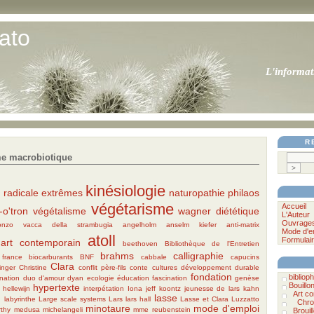
ato
L'informat
R
e macrobiotique
kinésiologie
 radicale
extrêmes
naturopathie
philaos
végétarisme
Accueil
-o'tron
végétalisme
wagner
diététique
L'Auteur
Ouvrage
onzo vacca della strambugia
angelholm
anselm kiefer
anti-matrix
Mode d'e
atoll
Formulair
art contemporain
beethoven
Bibliothèque de l'Entretien
brahms
calligraphie
france
biocarburants
BNF
cabbale
capucins
Clara
inger
Christine
conflit père-fils
conte
cultures
développement durable
fondation
bibliophi
nation
duo d'amour
dyan
ecologie
éducation
fascination
genèse
Bouillo
hypertexte
hellewijn
interpétation
Iona
jeff koontz
jeunesse de lars
kahn
Art c
h
lasse
labyrinthe
Large scale systems
Lars
lars hall
Lasse et Clara
Luzzatto
Chro
minotaure
mode d'emploi
rthy
medusa
michelangeli
mme reubenstein
Brouil