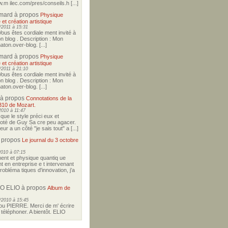
w.m ilec.com/pres/conseils.h [...]
imard
à propos
Physique
 et création artistique
2011 à 15:31
Vous êtes cordiale ment invité à
on blog . Description : Mon
ton.over-blog. [...]
imard
à propos
Physique
 et création artistique
2011 à 21:10
Vous êtes cordiale ment invité à
on blog . Description : Mon
ton.over-blog. [...]
à propos
Connotations de la
310 de Mozart.
2010 à 11:47
i que le style préci eux et
coté de Guy Sa cre peu agacer.
r a un côté "je sais tout" a [...]
 propos
Le journal du 3 octobre
2010 à 07:15
nt et physique quantiq ue
t en entreprise e t intervenant
robléma tiques d'innovation, j'a
O ELIO
à propos
Album de
/2010 à 15:45
u PIERRE. Merci de m' écrire
téléphoner. A bientôt. ELIO