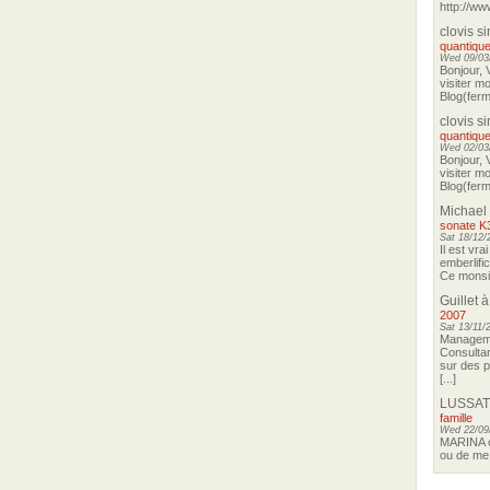
http://ww
clovis s
quantique
Wed 09/03/
Bonjour, 
visiter m
Blog(ferma
clovis s
quantique
Wed 02/03/
Bonjour, 
visiter m
Blog(ferma
Michael
sonate K
Sat 18/12/
Il est vra
emberlifi
Ce monsieu
Guillet
à
2007
Sat 13/11/
Manageme
Consultan
sur des p
[...]
LUSSAT
famille
Wed 22/09
MARINA o
ou de me 