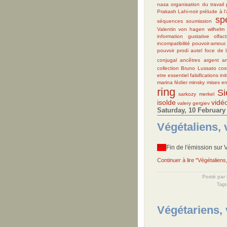
nasa
organisation du travail
Prakash Lahi-noir
prélude à l
sp
séquences
soumission
Valentin
von hagen
wilhelm
information gustative olfact
incompatibilité pouvoir-amour.
pouvoir
prodi
autel
foce de l
conjugal
ancêtres
argent
ar
collection Bruno Lussato
cos
etre essentiel
falsifications
ini
marina fédier
minsky
mises e
ring
Si
sarkozy merkel
isolde
vidé
valery gergiev
Saturday, 10 February
Végétaliens, 
***
Fin de l'émission sur 
Continuer à lire "Végétaliens
Posté par
Tags
Végétariens, 