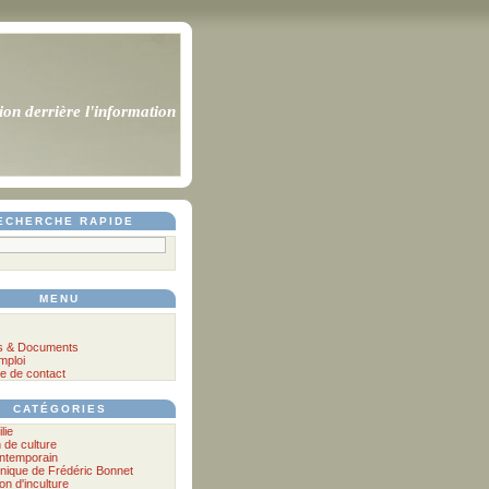
ion derrière l'information
ECHERCHE RAPIDE
MENU
s & Documents
mploi
e de contact
CATÉGORIES
lie
n de culture
ontemporain
nique de Frédéric Bonnet
lon d'inculture