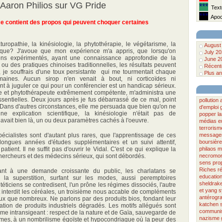
Aaron Philios sur VG Pride
***
Texte
***
Apoca
ce contient des propos qui peuvent choquer certaines
ropathie, la kinésiologie, la phytothérapie, le végétarisme, la
August
otique? J'avoue que mon expérience m'a appris, que lorsqu'on
July 2
iens expérimentés, ayant une connaissance approfondie de la
June 2
ou des pratiques chinoises traditionnelles, les résultats peuvent
Récente
i, je souffrais d'une toux persistante qui me tourmentait chaque
Plus an
aines. Aucun sirop n'en venait à bout, ni corticoïdes ni
ient à juguler ce qui pour un conférencier est un handicap sérieux.
e et phytothérapeute extrêmement compétente, m'administra une
ssentielles. Deux jours après je fus débarrassé de ce mal, point
pollution
Dans d'autres circonstances, elle me persuada que bien qu'on ne
d'emploi
e explication scientifique, la kinésiologie n'était pas de
popper
la
y avait bien là, un ou deux paramètres cachés à l'oeuvre.
médias
e
terrorism
cialistes sont d'autant plus rares, que l'apprentissage de ces
message
ongues années d'études supplémentaires et un suivi attentif,
boursière
patient. Il ne suffit pas d'ouvrir le Vidal. C'est ce qui explique la
philaos
m
 chercheurs et des médecins sérieux, qui sont débordés.
necromo
sens
pro
Riches
r
ant à une demande croissante du public, les charlatans se
educatio
r la superstition, surfant sur les modes, aussi peremptoires
sheldrak
téticiens se contredisent, l'un prône les régimes dissociés, l'autre
et yang
s
t interdit les céréales, un troisième nous accable de compléments
antérogr
ux que nombreux. Ne parlons par des produits bios, fondant leur
katchen
ation de produits industriels dégradés. Les motifs allégués sont
communi
isme intransigeant : respect de la nature et de Gaïa, sauvegarde de
nazisme
ormes, à un nombrilisme égoïste et hypocondriaque où la peur des