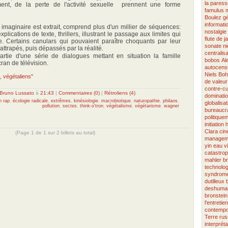
la paress
ement, de la perte de l'activité sexuelle prennent une forme
famulus
Boulez
g
informati
 imaginaire est extrait, comprend plus d'un millier de séquences:
nostalgie
lications de texte, thrillers, illustrant le passage aux limites qui
flute de j
e. Certains canulars qui pouvaient paraître choquants par leur
sonate
n
attrapés, puis dépassés par la réalité.
centralisa
rtie d'une série de dialogues mettant en situation la famille
bobos
Al
an de télévision.
autocens
Niels Boh
, végétaliens"
de valeur
contre-cu
Bruno Lussato
à
21:43
|
Commentaires (0)
|
Rétroliens (4)
dominati
n rap
,
écologie radicale
,
extrêmes
,
kinésiologie
,
macrobiotique
,
naturopathie
,
philaos
,
globalisat
pollution
,
sectes
,
think-o'tron
,
végétalisme
,
végétarisme
,
wagner
bureaucra
politique
initiation
Clara
ci
(Page 1 de 1 sur 2 billets au total)
managem
yin
eau v
catastro
mahler
b
technolog
syndrome
dutilleux
deshuman
bronstein
l'entretien
contempo
Terre
rus
interpréta