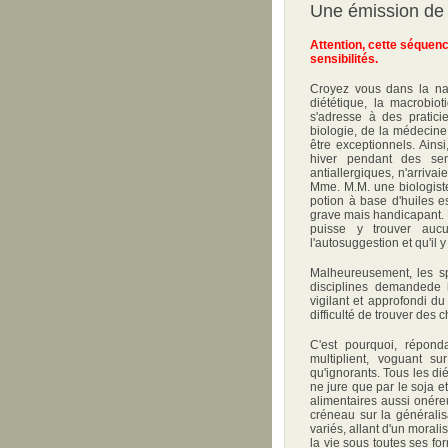
Une émission de 
Attention, cette séquen
sensibilités.
Croyez vous dans la natu
diététique, la macrobi
s'adresse à des pratic
biologie, de la médecine 
être exceptionnels. Ains
hiver pendant des sem
antiallergiques, n'arriva
Mme. M.M. une biologist
potion à base d'huiles e
grave mais handicapant. 
puisse y trouver aucun
l'autosuggestion et qu'il 
Malheureusement, les spé
disciplines demandede l
vigilant et approfondi du 
difficulté de trouver des
C'est pourquoi, répond
multiplient, voguant su
qu'ignorants. Tous les dié
ne jure que par le soja e
alimentaires aussi onére
créneau sur la généralis
variés, allant d'un moral
la vie sous toutes ses f