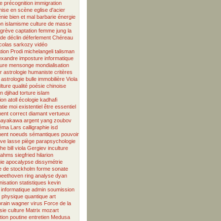
e
précognition
immigration
mise en scène
eglise d'acier
énie
bien et mal
barbarie
énergie
on
islamisme
culture de masse
grève
captation
femme
jung
la
ade
déclin
déferlement
Chéreau
icolas sarkozy
vidéo
tion
Prodi
michelangeli
talisman
exandre
imposture informatique
ure
mensonge
mondialisation
r
astrologie humaniste
critères
astrologie
bulle immobilière
Viola
lture
qualité
poésie chinoise
on
djihad
torture
islam
ion
atoll
écologie
kadhafi
tie
moi existentiel
être essentiel
ment correct
diamant vertueux
hayakawa
argent
yang
zoubov
néma
Lars
calligraphie
isd
ent
noeuds sémantiques
pouvoir
ive
lasse
piège
parapsychologie
phe
bill viola
Gergiev
inculture
rahms
siegfried
hilarion
ie
apocalypse
dissymétrie
 de stockholm
forme sonate
beethoven
ring
analyse
dyan
isation
statistiques
kevin
informatique
admin
soumission
physique quantique
art
rain
wagner
virus
Force de la
sie
culture
Matrix
mozart
tion
poutine
entretien
Medusa