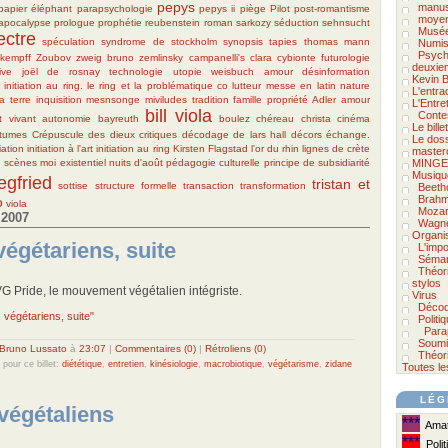
pepys
manus
papier éléphant
parapsychologie
pepys ii
piège
Pilot
post-romantisme
moyen
'apocalypse
prologue
prophétie
reubenstein
roman
sarkozy
séduction
sehnsucht
Musée
ectre
spéculation
syndrome de stockholm
synopsis
tapies
thomas mann
Numis
Psycho
 kempff
Zoubov
zweig
bruno zemlinsky
campanelli's
clara
cybionte
futurologie
deuxie
ive
joël de rosnay
technologie
utopie
weisbuch
amour
désinformation
Kevin B
initiation au ring. le ring et la problématique co
lutteur
messe en latin
nature
L'entra
a terre
inquisition
mesnsonge
miviludes
tradition famille propriété
Adler
amour
L'Entre
bill viola
Conte
t vivant
autonomie
bayreuth
boulez
chéreau
christa
cinéma
Le bill
tumes
Crépuscule des dieux
critiques
décodage de lars hall
décors
échange.
Le doss
tiation
initiation à l'art
initiation au ring
Kirsten Flagstad
l'or du rhin
lignes de crète
master
n scènes
moi existentiel
nuits d'août
pédagogie culturelle
principe de subsidiarité
MINGE
Musiqu
egfried
tristan et
sottise
structure formelle
transaction
transformation
Beeth
Brah
o
viola
Mozar
 2007
Wagn
Organi
végétariens, suite
L'impo
Séman
Théor
stylos
VG Pride, le mouvement végétalien intégriste.
Virus
Décod
, végétariens, suite"
Politi
Para
Soumi
Bruno Lussato
à
23:07
|
Commentaires (0)
|
Rétroliens (0)
Théori
 pour ce billet:
diététique
,
entretien
,
kinésiologie
,
macrobiotique
,
végétarisme
,
zidane
Toutes le
LÉG
végétaliens
***
Amate
***
Polit