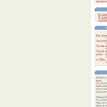
désinform
B. Luss
B. Luss
La trois
Bon anniv
T
Une soir
S
The life 
W
The life 
years - 1
T
Le Blog...
W
David
à 
lune"
Sun 05/06/
Intéressa
d'une tou
j'ai ju st
Alexis 
Thu 12/05/
Voici un 
dans le m