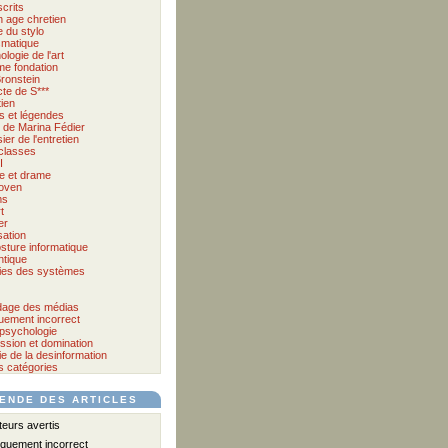
crits
 age chretien
 du stylo
matique
logie de l'art
me fondation
ronstein
cte de S***
tien
s et légendes
et de Marina Fédier
ier de l'entretien
classes
I
e et drame
oven
ms
t
er
sation
sture informatique
tique
ies des systèmes
age des médias
quement incorrect
psychologie
ssion et domination
e de la desinformation
s catégories
ENDE DES ARTICLES
urs avertis
iquement incorrect