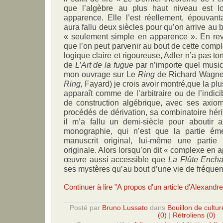
que l’algèbre au plus haut niveau est l
apparence. Elle l’est réellement, épouvant
aura fallu deux siècles pour qu’on arrive au
« seulement simple en apparence ». En rev
que l’on peut parvenir au bout de cette comple
logique claire et rigoureuse, Adler n’a pas tort.
de
L’Art de la fugue
par n’importe quel mus
mon ouvrage sur Le
Ring
de Richard Wagner
Ring,
Fayard) je crois avoir montré,que la plu
apparaît comme de l’arbitraire ou de l’indicib
de construction algébrique, avec ses axio
procédés de dérivation, sa combinatoire hér
il m’a fallu un demi-siècle pour abouti
monographie, qui n’est que la partie ém
manuscrit original, lui-même une partie
originale. Alors lorsqu’on dit « complexe 
œuvre aussi accessible que
La Flûte Ench
ses mystères qu’au bout d’une vie de fréquen
Continuer à lire "A propos d'un article d'Alexandre
Posté par
Bruno Lussato
dans
Bouillon de cultur
(0)
|
Rétroliens (0)