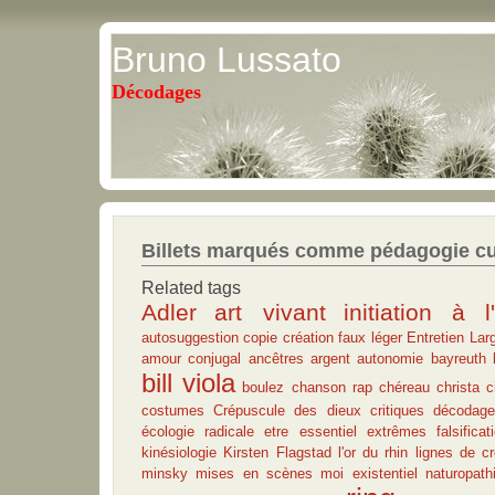
Bruno Lussato
Décodages
Billets marqués comme pédagogie cul
Related tags
Adler
art vivant
initiation à l'
autosuggestion
copie
création
faux
léger
Entretien
Lar
amour conjugal
ancêtres
argent
autonomie
bayreuth
bill viola
boulez
chanson rap
chéreau
christa
c
costumes
Crépuscule des dieux
critiques
décodage
écologie radicale
etre essentiel
extrêmes
falsificat
kinésiologie
Kirsten Flagstad
l'or du rhin
lignes de cr
minsky
mises en scènes
moi existentiel
naturopath