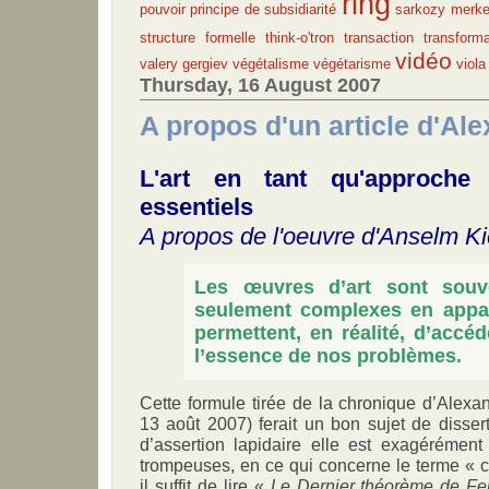
ring
pouvoir
principe de subsidiarité
sarkozy merke
structure formelle
think-o'tron
transaction
transforma
vidéo
valery gergiev
végétalisme
végétarisme
viola
Thursday, 16 August 2007
A propos d'un article d'Al
L'art en tant qu'approche
essentiels
A propos de l'oeuvre d'Anselm Ki
Les œuvres d’art sont souv
seulement complexes en appar
permettent, en réalité, d’accéd
l’essence de nos problèmes.
Cette formule tirée de la chronique d’Alexan
13 août 2007) ferait un bon sujet de disse
d’assertion lapidaire elle est exagérément
trompeuses, en ce qui concerne le terme « 
il suffit de lire «
Le Dernier théorème de Fe