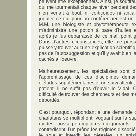
peuvent être exceptionnels. Ainsi, je souffra
qui me tourmentait chaque hiver pendant de
n'en venait à bout, ni corticoïdes ni antial
juguler ce qui pour un conférencier est un
M.M. une biologiste et phytothérapeute e
m'administra une potion à base d'huiles e
après je fus débarrassé de ce mal, point 
Dans d'autres circonstances, elle me per
puisse y trouver aucune explication scientifiqu
pas de l'autosuggestion et qu'il y avait bien 
cachés à l'oeuvre.
Malheureusement, les spécialistes sont d
l'apprentissage de ces disciplines dem
d'études supplémentaires et un suivi attentif,
patient. Il ne suffit pas d'ouvrir le Vidal.
difficulté de trouver des chercheurs et des m
débordés.
C'est pourquoi, répondant à une demande cr
charlatans se multiplient, voguant sur la supe
modes, aussi peremptoires qu'ignorants. T
contredisent, l'un prône les régimes dissociés
le soja et interdit les céréales, un tro