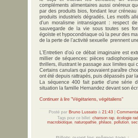
compléments alimentaires aussi onéreux q
par des produits bios, fondant leur créneau 
produits industriels dégradés. Les motifs all
d'un moralisme intransigeant : respect d
sauvegarde de la vie sous toutes ses fo
égoïste et hypocondriaque où la peur des mal
de la perte de l'activité sexuelle prennent u
L'Entretien d'où ce débat imaginaire est ext
millier de séquences: pièces radiophoniques
thrillers, illustrant le passage aux limites qui
Certains canulars qui pouvaient paraître cho
ont été depuis rattrapés, puis dépassés par la 
La séquence 400 fait partie d'une série 
situation la famille Hernandez devant son écr
Continuer à lire "Végétariens, végétaliens"
Posté par
Bruno Lussato
à
21:43
|
Commentai
Tags pour ce billet:
chanson rap
,
écologie rad
macrobiotique
,
naturopathie
,
philaos
,
pollution
,
sec
Billets ayant les mêmes tags :