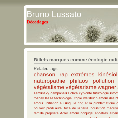
Bruno Lussato
Décodages
Billets marqués comme écologie radi
Related tags
chanson rap
extrêmes
kinésio
naturopathie
philaos
pollution
végétalisme
végétarisme
wagner
zemlinsky
campanelli's
clara
cybionte
futurologie
infor
rosnay
lasse
technologie
utopie
weisbuch
amour
désin
amour.
initiation au ring. le ring et la problématique 
pouvoir
prodi
autel
foce de la terre
inquisition
medus
famille propriété
Adler
amour conjugal
ancêtres
argen