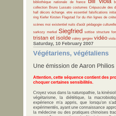
bill viola
bibliothèque nationale de france
b
collection Bruno Lussato
costumes
Crépuscule des d
hall
décors
échange.
etre essentiel
falsifications
initi
ring
Kiefer
Kirsten Flagstad
l'or du rhin
lignes de crèt
scènes
moi existentiel
nuits d'août
pédagogie culturell
Siegfried
sarkozy merkel
sottise
structure for
tristan et isolde
vidéo
valery gergiev
viola
Saturday, 10 February 2007
Végétariens, végétaliens
Une émission de Aaron Philios
Attention, cette séquence contient des p
choquer certaines sensibilités.
Croyez vous dans la naturopathie, la kinésiolo
végétarisme, la diététique, la macrobio
expérience m'a appris, que lorsqu'on s'a
expérimentés, ayant une connaissance approf
la médecine ou des pratiques chinoises tradi