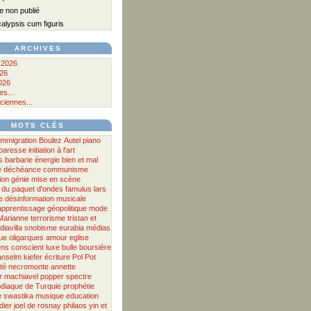
 non publié
lypsis cum figuris
ARCHIVES
 2026
026
026
s...
ciennes...
MOTS CLÉS
immigration
Boulez
Autel
piano
a paresse
initiation à l'art
s
barbarie
énergie
bien et mal
e
déchéance
communisme
ion
génie
mise en scène
 du paquet d'ondes
famulus
lars
e
désinformation musicale
apprentissage
géopolitique
mode
Marianne
terrorisme
tristan et
iavilla
snobisme
eurabia
médias
ue
oligarques
amour
eglise
ens
conscient
luxe
bulle boursière
anselm kiefer
écriture
Pol Pot
té
necromonte
annette
r
machiavel
popper
spectre
diaque
de
Turquie
prophétie
e
swastika
musique
education
dier
joel de rosnay
philaos
yin et