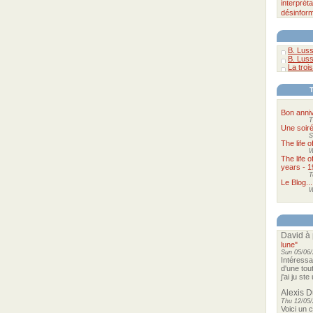
interpréta
désinform
B. Luss
B. Luss
La trois
Bon anniv
T
Une soir
S
The life 
W
The life 
years - 1
T
Le Blog...
W
David
à 
lune"
Sun 05/06/
Intéressa
d'une tou
j'ai ju st
Alexis 
Thu 12/05/
Voici un 