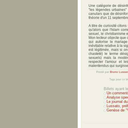
Une catégorie de désinf
"les légendes urbaines" (v
canulars que de désinfor
théorie d'un 11 septembr
A titre de curiosité cito
qu'alors que l'Islam comme
sexuel, le christianisme 
Mon lecteur objecte que c
qui autorise le mariage
inévitable relative à la si
est légitimée, mais si on
chasteté) le terme dési
sexuels) mais la modér
respecter l'amour et le
malentendus qui surgissen
Posté par
Bruno Lussat
Tags pour ce bi
Billets ayant 
Un commentai
Analyse spec
Le journal d
Lussato, pré
Genèse de "