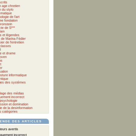
crits
 age chretien
 du stylo
matique
logie de l'art
me fondation
ronstein
cte de S***
tien
s et légendes
et de Marina Fédier
ier de l'entretien
classes
I
e et drame
oven
ms
t
er
sation
sture informatique
tique
ies des systèmes
age des médias
quement incorrect
psychologie
ssion et domination
e de la desinformation
s catégories
ENDE DES ARTICLES
urs avertis
iquement incorrect