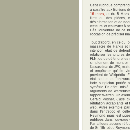
Cette rubrique comprend de
à paraître aux Editions d
16 mars,
et du 5 Mars
films ou des pièces, e
désinformation et de noe
lecteurs, et les inviter à
Dès l'ouverture de ce b
l'occasion de préciser m
Tout d'abord, en ce qui 
massacre de Harkis et l
intention était de défen
relativiser les tortures
FLN, ou de défendre les p
simplement de montrer l
l'assassinat de JFK, mais c
et empêcher qu'elle vi
provient de Wikipédia. E
était seul et les "antiwa
forte suspicion portée s
symétrie. En effet - mis à
arguments de warreniste
rapport Warren. Un exemp
Gerald Posner,
Case cl
réfutation accablante et
web. Autre exemple parm
dans l'entrepôt et cel
Reymond, mais est jugée 
publiées dans l'ouvrage
Par ailleurs aucune réfu
de Griffith et de Reymon