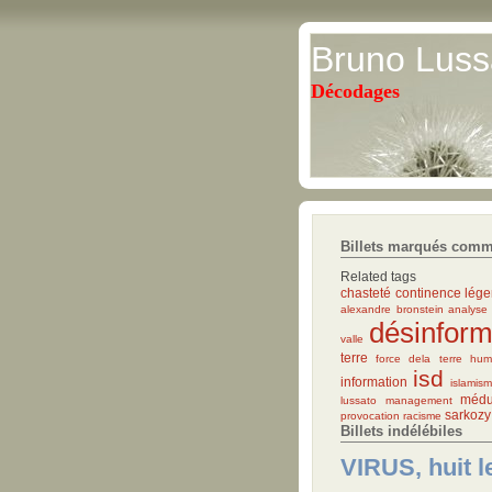
Bruno Luss
Décodages
Billets marqués comme
Related tags
chasteté
continence
lége
alexandre bronstein
analyse
désinform
valle
terre
force dela terre hum
isd
information
islamis
méd
lussato
management
sarkozy
provocation
racisme
Billets indélébiles
VIRUS, huit l