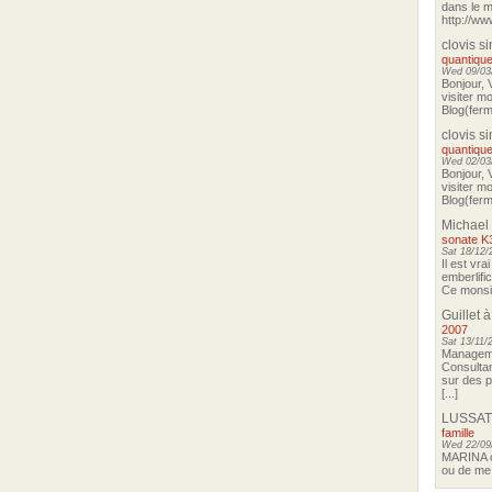
dans le m
http://ww
clovis s
quantique
Wed 09/03/
Bonjour, 
visiter m
Blog(ferma
clovis s
quantique
Wed 02/03/
Bonjour, 
visiter m
Blog(ferma
Michael
sonate K
Sat 18/12/
Il est vra
emberlifi
Ce monsieu
Guillet
à
2007
Sat 13/11/
Manageme
Consultan
sur des p
[...]
LUSSAT
famille
Wed 22/09
MARINA o
ou de me 