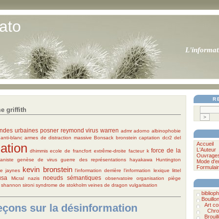
ato
L'informat
R
 griffith
ndes urbaines
posner
reymond
virus
warren
admr
adorno
albinophobie
anti-blanc
armes de distraction massive
Bonsack
bronstein
captation
dcr2
del
ation
Accueil
L'Auteur
force de la
dhimmis
ecole de francfort
extrême-droite
facteur k
Ouvrage
aniste
genèse de virus
guerre des représentations
hayakawa
Huntington
Mode d'e
Formulair
kevin bronstein
me
jaynes
l'information derrière l'information
lexique
littel
usa
noeuds sémantiques
Micral
nazis
observatoire
organisation
piège
shannon
sironi
syndrome de stokholm
veines de dragon
vulgarisation
bibliophi
Bouillo
eçons sur la désinformation
Art c
Chro
Brouil