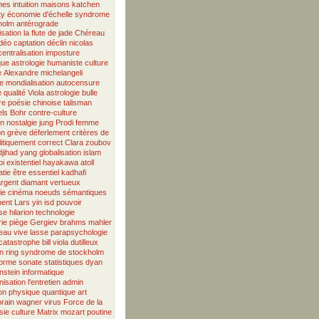
hes
intuition
maisons
katchen
ty
économie d'échelle
syndrome
holm antérograde
isation
la flute de jade
Chéreau
idéo
captation
déclin
nicolas
centralisation
imposture
que
astrologie humaniste
culture
e
Alexandre
michelangeli
e
mondialisation
autocensure
e
qualité
Viola
astrologie
bulle
re
poésie chinoise
talisman
els Bohr
contre-culture
on
nostalgie
jung
Prodi
femme
on
grève
déferlement
critères de
litiquement correct
Clara
zoubov
djihad
yang
globalisation
islam
i existentiel
hayakawa
atoll
tie
être essentiel
kadhafi
argent
diamant vertueux
ie
cinéma
noeuds sémantiques
ent
Lars
yin
isd
pouvoir
se
hilarion
technologie
ie
piège
Gergiev
brahms
mahler
eau vive
lasse
parapsychologie
catastrophe
bill viola
dutilleux
n
ring
syndrome de stockholm
forme sonate
statistiques
dyan
nstein
informatique
isation
l'entretien
admin
on
physique quantique
art
rain
wagner
virus
Force de la
sie
culture
Matrix
mozart
poutine