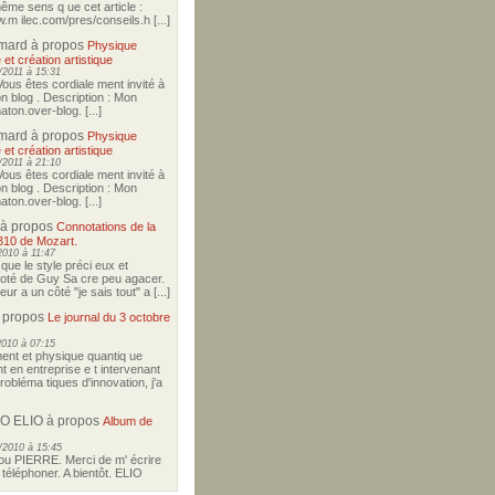
ême sens q ue cet article :
w.m ilec.com/pres/conseils.h [...]
imard
à propos
Physique
 et création artistique
2011 à 15:31
Vous êtes cordiale ment invité à
on blog . Description : Mon
ton.over-blog. [...]
imard
à propos
Physique
 et création artistique
2011 à 21:10
Vous êtes cordiale ment invité à
on blog . Description : Mon
ton.over-blog. [...]
à propos
Connotations de la
310 de Mozart.
2010 à 11:47
i que le style préci eux et
coté de Guy Sa cre peu agacer.
r a un côté "je sais tout" a [...]
 propos
Le journal du 3 octobre
2010 à 07:15
nt et physique quantiq ue
t en entreprise e t intervenant
robléma tiques d'innovation, j'a
O ELIO
à propos
Album de
/2010 à 15:45
u PIERRE. Merci de m' écrire
téléphoner. A bientôt. ELIO