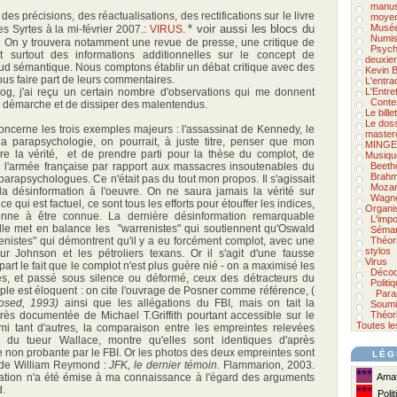
manus
s précisions, des réactualisations, des rectifications sur le livre
moyen
* voir aussi les blocs du
Musée
es Syrtes à la mi-février 2007.:
VIRUS.
Numis
.
On y trouvera notamment une revue de presse, une critique de
Psycho
t surtout des informations additionnelles sur le concept de
deuxie
ud sémantique. Nous comptons établir un débat critique avec des
Kevin B
 nous faire part de leurs commentaires.
L'entra
log, j'ai reçu un certain nombre d'observations qui me donnent
L'Entre
Conte
a démarche et de dissiper des malentendus.
Le bill
Le doss
concerne les trois exemples majeurs : l'assassinat de Kennedy, le
master
a parapsychologie, on pourrait, à juste titre, penser que mon
MINGE
dre la vérité, et de prendre parti pour la thèse du complot, de
Musiqu
 de l'armée française par rapport aux massacres insoutenables du
Beeth
Brah
arapsychologues. Ce n'était pas du tout mon propos. Il s'agissait
Mozar
a désinformation à l'oeuvre. On ne saura jamais la vérité sur
Wagn
e qui est factuel, ce sont tous les efforts pour étouffer les indices,
Organi
enne à être connue. La dernière désinformation remarquable
L'impo
lle met en balance les "warrenistes" qui soutiennent qu'Oswald
Séman
rrenistes" qui démontrent qu'il y a eu forcément complot, avec une
Théor
stylos
ur Johnson et les pétroliers texans. Or il s'agit d'une fausse
Virus
 part le fait que le complot n'est plus guère nié - on a maximisé les
Décod
s, et passé sous silence ou déformé, ceux des détracteurs du
Politi
le est éloquent : on cite l'ouvrage de Posner comme référence, (
Para
osed, 1993)
ainsi que les allégations du FBI, mais on tait la
Soumi
 très documentée de Michael T.Griffith pourtant accessible sur le
Théori
Toutes le
i tant d'autres, la comparaison entre les empreintes relevées
le du tueur Wallace, montre qu'elles sont identiques d'après
non probante par le FBI. Or les photos des deux empreintes sont
LÉG
 de William Reymond :
JFK, le dernier témoin.
Flammarion, 2003.
***
tation n'a été émise à ma connaissance à l'égard des arguments
Amate
d.
***
Polit