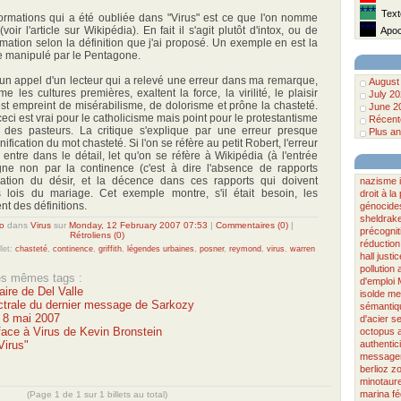
***
Texte
ormations qui a été oubliée dans "Virus" est ce que l'on nomme
***
oir l'article sur Wikipédia). En fait il s'agit plutôt d'intox, ou de
Apoca
mation selon la définition que j'ai proposé. Un exemple en est la
e manipulé par le Pentagone.
ns un appel d'un lecteur qui a relevé une erreur dans ma remarque,
August
 les cultures premières, exaltent la force, la virilité, le plaisir
July 2
est empreint de misérabilisme, de dolorisme et prône la chasteté.
June 2
eci est vrai pour le catholicisme mais point pour le protestantisme
Récente
 des pasteurs. La critique s'explique par une erreur presque
Plus an
gnification du mot chasteté. Si l'on se réfère au petit Robert, l'erreur
 entre dans le détail, let qu'on se réfère à Wikipédia (à l'entrée
gne non par la continence (c'est à dire l'absence de rapports
ation du désir, et la décence dans ces rapports qui doivent
nazisme
s lois du mariage. Cet exemple montre, s'il était besoin, les
droit à l
t des définitions.
génocide
sheldrak
o
dans
Virus
sur
Monday, 12 February 2007 07:53
|
Commentaires (0)
|
précognit
Rétroliens (0)
réduction
llet:
chasteté
,
continence
,
griffith
,
légendes urbaines
,
posner
,
reymond
,
virus
,
warren
hall
justic
pollution
les mêmes tags :
d'emploi
re de Del Valle
isolde
med
trale du dernier message de Sarkozy
sémantiq
u 8 mai 2007
d'acier
s
face à Virus de Kevin Bronstein
octopus
Virus"
authentici
message
berlioz
zo
minotaur
marina fé
(Page 1 de 1 sur 1 billets au total)