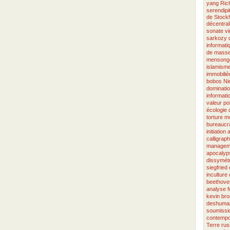
yang
Ric
serendipi
de Stock
décentral
sonate
v
sarkozy
informati
de mass
mensong
islamism
immobiliè
bobos
Ni
dominati
informati
valeur
po
écologie
torture
mo
bureaucra
initiation
calligraph
managem
apocalyp
dissymétr
siegfried
inculture
beethove
analyse
kevin bro
deshuman
soumissi
contempo
Terre
rus