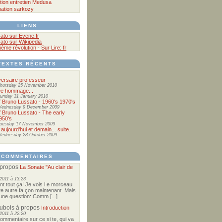
tion
entretien
Medusa
ation
sarkozy
LIENS
ato sur Evene.fr
ato sur Wikipedia
ième révolution - Sur Lire: fr
TEXTES RÉCENTS
ersaire professeur
hursday 25 November 2010
ée hommage...
unday 31 January 2010
of Bruno Lussato - 1960's 1970's
ednesday 9 December 2009
of Bruno Lussato - The early
950's
uesday 17 November 2009
 aujourd'hui et demain... suite.
ednesday 28 October 2009
COMMENTAIRES
propos
La Sonate "Au clair de
2011 à 13:23
nt tout ça! Je vois l e morceau
te autre fa çon maintenant. Mais
e une question: Comm [...]
Dubois
à propos
Introduction
2011 à 22:20
commentaire sur ce si te, qui va