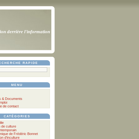
ion derrière l'information
ECHERCHE RAPIDE
MENU
s & Documents
mploi
e de contact
CATÉGORIES
lie
n de culture
ontemporain
nique de Frédéric Bonnet
lon d'inculture