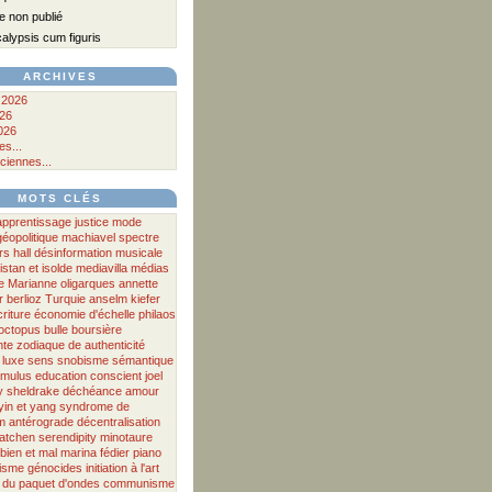
 non publié
lypsis cum figuris
ARCHIVES
 2026
026
026
s...
ciennes...
MOTS CLÉS
apprentissage
justice
mode
géopolitique
machiavel
spectre
rs hall
désinformation musicale
ristan et isolde
mediavilla
médias
e
Marianne
oligarques
annette
r
berlioz
Turquie
anselm kiefer
criture
économie d'échelle
philaos
octopus
bulle boursière
nte
zodiaque
de
authenticité
luxe
sens
snobisme
sémantique
amulus
education
conscient
joel
y
sheldrake
déchéance
amour
yin et yang
syndrome de
m antérograde
décentralisation
atchen
serendipity
minotaure
bien et mal
marina fédier
piano
isme
génocides
initiation à l'art
 du paquet d'ondes
communisme