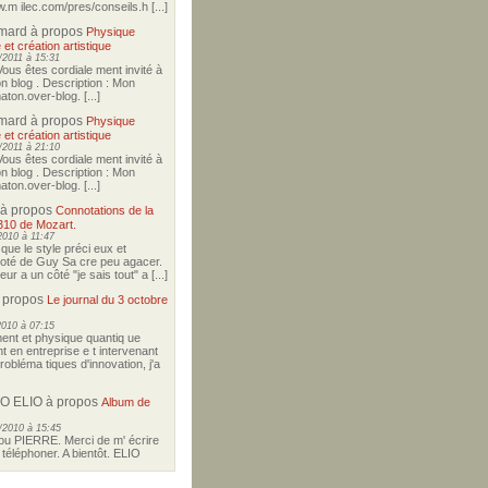
w.m ilec.com/pres/conseils.h [...]
imard
à propos
Physique
 et création artistique
2011 à 15:31
Vous êtes cordiale ment invité à
on blog . Description : Mon
ton.over-blog. [...]
imard
à propos
Physique
 et création artistique
2011 à 21:10
Vous êtes cordiale ment invité à
on blog . Description : Mon
ton.over-blog. [...]
à propos
Connotations de la
310 de Mozart.
2010 à 11:47
i que le style préci eux et
coté de Guy Sa cre peu agacer.
r a un côté "je sais tout" a [...]
 propos
Le journal du 3 octobre
2010 à 07:15
nt et physique quantiq ue
t en entreprise e t intervenant
robléma tiques d'innovation, j'a
O ELIO
à propos
Album de
/2010 à 15:45
u PIERRE. Merci de m' écrire
téléphoner. A bientôt. ELIO