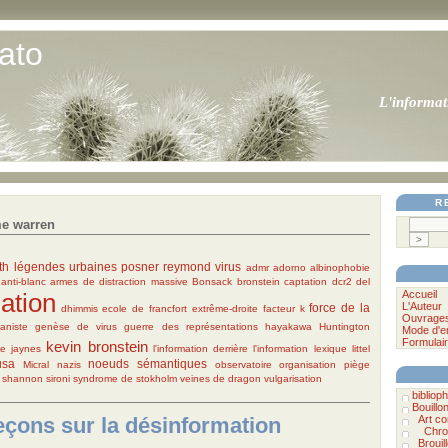
ato
L'informat
R
e warren
ith
légendes urbaines
posner
reymond
virus
admr
adorno
albinophobie
anti-blanc
armes de distraction massive
Bonsack
bronstein
captation
dcr2
del
ation
Accueil
L'Auteur
force de la
dhimmis
ecole de francfort
extrême-droite
facteur k
Ouvrage
aniste
genèse de virus
guerre des représentations
hayakawa
Huntington
Mode d'e
Formulair
kevin bronstein
me
jaynes
l'information derrière l'information
lexique
littel
usa
noeuds sémantiques
Micral
nazis
observatoire
organisation
piège
shannon
sironi
syndrome de stokholm
veines de dragon
vulgarisation
bibliophi
Bouillo
eçons sur la désinformation
Art c
Chro
Brouil