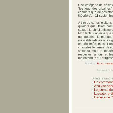
Une catégorie de désinf
"les légendes urbaines" (v
canulars que de désinfor
théorie d'un 11 septembr
A titre de curiosité cito
qu'alors que l'Islam comme
sexuel, le christianisme 
Mon lecteur objecte que c
qui autorise le mariage
inévitable relative à la si
est légitimée, mais si on
chasteté) le terme dési
sexuels) mais la modér
respecter l'amour et le
malentendus qui surgissen
Posté par
Bruno Lussat
Tags pour ce bi
Billets ayant 
Un commentai
Analyse spec
Le journal d
Lussato, pré
Genèse de "