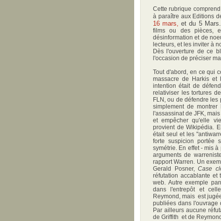
Cette rubrique comprend de
à paraître aux Editions d
16 mars,
et du 5 Mars
films ou des pièces, e
désinformation et de noe
lecteurs, et les inviter à
Dès l'ouverture de ce b
l'occasion de préciser m
Tout d'abord, en ce qui 
massacre de Harkis et l
intention était de défen
relativiser les tortures
FLN, ou de défendre les p
simplement de montrer l
l'assassinat de JFK, mais c
et empêcher qu'elle vi
provient de Wikipédia. E
était seul et les "antiwa
forte suspicion portée s
symétrie. En effet - mis à
arguments de warreniste
rapport Warren. Un exemp
Gerald Posner,
Case cl
réfutation accablante et
web. Autre exemple parm
dans l'entrepôt et cel
Reymond, mais est jugée 
publiées dans l'ouvrage
Par ailleurs aucune réfu
de Griffith et de Reymon