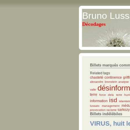
Bruno Luss
Décodages
Billets marqués comm
Related tags
chasteté
continence
griff
alexandre bronstein
analyse
désinform
valle
terre
force dela terre hum
isd
information
islamis
méd
lussato
management
sarkozy
provocation
racisme
Billets indélébiles
VIRUS, huit l