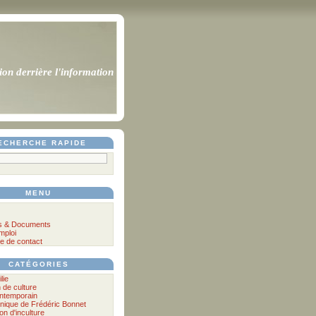
ion derrière l'information
ECHERCHE RAPIDE
MENU
s & Documents
mploi
e de contact
CATÉGORIES
lie
n de culture
ontemporain
nique de Frédéric Bonnet
lon d'inculture