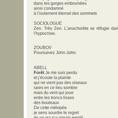
dans les gorges embrumées
ainsi condamné
à l'isolement éternel des sommets
SOCIOLOGUE
Zen. Très Zen. L'anachorète se réfugie dan
l'hypocrisie.
ZOUBOV
Poursuivez John-John.
ABELL
Forêt
Je me suis perdu
et j'écoute la plainte
qui ne vient pas des oiseaux
rares en ce lieu sombre
mais du vent qui joue
entre les troncs lisses
des bouleaux
De cette mélopée
je sens sourdre le regret
de ce qui n'a jamais existé