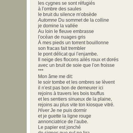
les cygnes se sont réfugiés
à l'ombre des saules
le bruit du silence m'obsède
Automne
Du sommet de la colline
je domine la vallée
Au loin le fleuve embrasse
l'océan de nuages gris
À mes pieds un torrent bouillonne
son fracas fait trembler
le pont délicat qui l'enjambe.
Il neige des flocons ailés roux et dorés
avec un bruit de soie que l'on froisse
***
Mon âme me dit:
le soir tombe et les ombres se lèvent
il n'est pas bon de demeurer ici
rejoins à travers les bois touffus
et les sentiers sinueux de la plaine,
rejoins au plus vite ton kiosque vitré.
Hiver
Je ne puis dormir
et je guette la ligne rouge
annonciatrice de l'aube.
Le papier est jonché
de signes que nul ne lira,