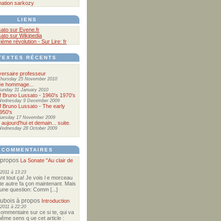
mation
sarkozy
LIENS
ato sur Evene.fr
ato sur Wikipedia
sième révolution - Sur Lire: fr
TEXTES RÉCENTS
versaire professeur
hursday 25 November 2010
ée hommage...
unday 31 January 2010
of Bruno Lussato - 1960's 1970's
Wednesday 9 December 2009
of Bruno Lussato - The early
950's
uesday 17 November 2009
 aujourd'hui et demain... suite.
ednesday 28 October 2009
COMMENTAIRES
 propos
La Sonate "Au clair de
2011 à 13:23
nt tout ça! Je vois l e morceau
te autre fa çon maintenant. Mais
e une question: Comm [...]
Dubois
à propos
Introduction
2011 à 22:20
commentaire sur ce si te, qui va
ême sens q ue cet article :