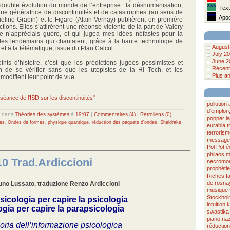
ouble évolution du monde de l’entreprise : la déshumanisation,
***
Texte
que génératrice de discontinuités et de catastrophes (au sens de
***
Apoca
ine Grapin) et le Figaro (Alain Vernay) publièrent en première
ons. Elles s’attirèrent une réponse violente de la part de Valéry
je n’appréciais guère, et qui jugea mes idées néfastes pour la
i, des lendemains qui chantaient, grâce à la haute technologie de
August
 et à la télématique, issue du Plan Calcul.
July 2
June 2
ints d’histoire, c’est que les prédictions jugées pessimistes et
Récent
in de se vérifier sans que les utopistes de la Hi Tech, et les
Plus an
modifient leur point de vue.
 séance de l'ISD sur les discontinuités"
pollution
d'emploi
dans
Théories des systèmes
à
19:07
|
Commentaires (4)
|
Rétroliens (0)
popper
l
tés
,
Ondes de formes
,
physique quantique
,
réduction des paquets d'ondes
,
Sheldrake
eurabia
t
terrorism
message
Pol Pot
é
philaos
m
0 Trad.Ardiccioni
necromo
prophétie
Riches
f
de rosna
runo Lussato, traduzione Renzo Ardiccioni
musique
Stockhol
psicologia per capire la psicologia
intuition
k
ogia per capire la parapsicologia
swastika
piano
na
oria dell’informazione psicologica
réductio