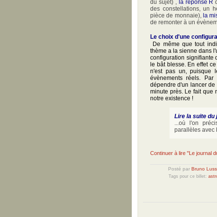
du sujet) ,
la réponse R
q
des constellations, un
pièce de monnaie),
la m
de remonter à un évènem
Le choix d'une configura
De même que tout indiv
thème a la sienne dans l'
configuration signifiante
le bât blesse. En effet c
n'est pas un, puisque 
évènements réels. Par a
dépendre d'un lancer de 
minute près. Le fait que
notre existence !
Lire la suite du 
...où l'on pré
parallèles avec
Continuer à lire "Le journal d
Posté par
Bruno Luss
Tags pour ce billet:
astr