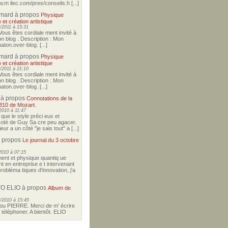
w.m ilec.com/pres/conseils.h [...]
imard
à propos
Physique
 et création artistique
/2011 à 15:31
Vous êtes cordiale ment invité à
on blog . Description : Mon
aton.over-blog. [...]
imard
à propos
Physique
 et création artistique
/2011 à 21:10
Vous êtes cordiale ment invité à
on blog . Description : Mon
aton.over-blog. [...]
à propos
Connotations de la
310 de Mozart.
2010 à 11:47
i que le style préci eux et
coté de Guy Sa cre peu agacer.
ur a un côté "je sais tout" a [...]
 propos
Le journal du 3 octobre
2010 à 07:15
nt et physique quantiq ue
t en entreprise e t intervenant
robléma tiques d'innovation, j'a
O ELIO
à propos
Album de
/2010 à 15:45
u PIERRE. Merci de m' écrire
téléphoner. A bientôt. ELIO