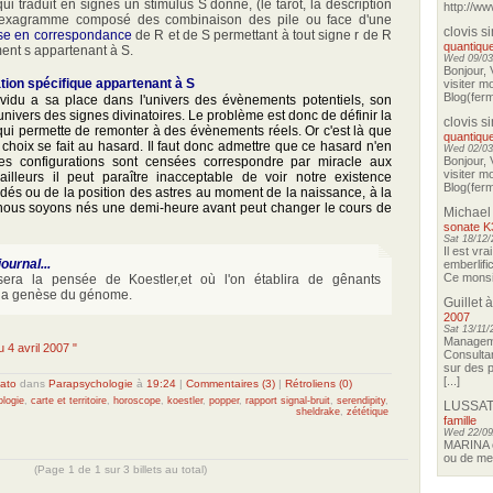
ui traduit en signes un stimulus S donné, (le tarot, la description
http://ww
 hexagramme composé des combinaison des pile ou face d'une
clovis s
ise en correspondance
de R et de S permettant à tout signe r de R
quantique
ent s appartenant à S.
Wed 09/03
Bonjour, 
tion spécifique appartenant à S
visiter m
Blog(ferm
idu a sa place dans l'univers des évènements potentiels, son
univers des signes divinatoires. Le problème est donc de définir la
clovis s
 qui permette de remonter à des évènements réels. Or c'est là que
quantique
e choix se fait au hasard. Il faut donc admettre que ce hasard n'en
Wed 02/03
les configurations sont censées correspondre par miracle aux
Bonjour, 
visiter m
illeurs il peut paraître inacceptable de voir notre existence
Blog(ferm
dés ou de la position des astres au moment de la naissance, à la
 nous soyons nés une demi-heure avant peut changer le cours de
Michael
sonate K
Sat 18/12/
Il est vra
journal...
emberlifi
Ce monsie
cisera la pensée de Koestler,et où l'on établira de gênants
 la genèse du génome.
Guillet
à
2007
Sat 13/11/
Manageme
u 4 avril 2007 "
Consultan
sur des p
[...]
ato
dans
Parapsychologie
à
19:24
|
Commentaires (3)
|
Rétroliens (0)
ologie
,
carte et territoire
,
horoscope
,
koestler
,
popper
,
rapport signal-bruit
,
serendipity
,
LUSSAT
sheldrake
,
zététique
famille
Wed 22/09
MARINA o
ou de me 
(Page 1 de 1 sur 3 billets au total)