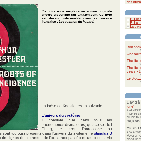
désinfor
Ci-contre un exemplaire en édition originale
encore disponible sur amazon.com. Ce livre
est devenu introuvable dans sa version
B. Luss
française :
Les racines du hasard.
B. Luss
La troi
Bon anni
T
Une soir
S
The life 
The life 
years - 1
T
Le Blog...
W
David
à
La thèse de Koestler est la suivante:
lune"
Sun 05/06/
Intéressa
L'univers du système
d'une tou
Il constate que dans tous les
j'ai ju st
phénomènes divinatoires, que ce soit le I
Alexis 
Ching, le tarot, l'horoscope ou
Thu 12/05/
nts sont toujours présents dans l'univers du système; le
stimulus S
Voici un 
 de signes (les données de l'existence passée et future de la vie
dans le m