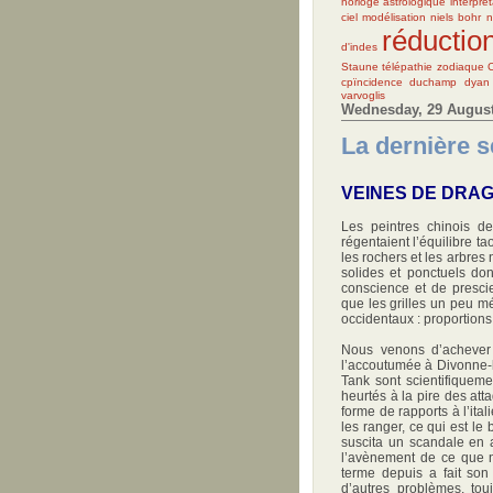
horloge astrologique
interprét
ciel
modélisation
niels bohr
n
réductio
d'indes
Staune
télépathie
zodiaque
cpïncidence
duchamp
dyan
varvoglis
Wednesday, 29 August
La dernière s
VEINES DE DRA
Les peintres chinois de
régentaient l’équilibre ta
les rochers et les arbres 
solides et ponctuels don
conscience et de prescie
que les grilles un peu m
occidentaux : proportion
Nous venons d’achever
l’accoutumée à Divonne-l
Tank sont scientifiqueme
heurtés à la pire des att
forme de rapports à l’ital
les ranger, ce qui est le
suscita un scandale en a
l’avènement de ce que n
terme depuis a fait son
d’autres problèmes, to