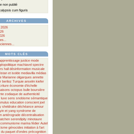
 non publié
lypsis cum figuris
ARCHIVES
 2026
026
026
es...
ciennes...
MOTS CLÉS
apprentissage
justice
mode
géopolitique
machiavel
spectre
ars hall
désinformation musicale
ristan et isolde
mediavilla
médias
e
Marianne
oligarques
annette
r
berlioz
Turquie
anselm kiefer
criture
économie d'échelle
aisons
octopus
bulle boursière
nte
zodiaque
de
authenticité
luxe
sens
snobisme
sémantique
amulus
education
conscient
joel
y
sheldrake
déchéance
amour
yin et yang
syndrome de
m antérograde
décentralisation
atchen
serendipity
minotaure
communisme
marina fédier
Autel
zisme
génocides
initiation à l'art
n du paquet d'ondes
précognition