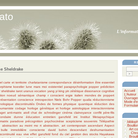
ato
L'informat
R
e Sheldrake
el
carte et territoire
charlatanisme
correspondance
désinformation
être essentiel
orphisme
koestler
lune
mars
moi existentiel
parapsychologie
popper
prédiction
Accueil
y
sheldrake
tarot
uranus
vocation
yang
yi king
yin
zététique
dissonance cognitive
L'Auteur
tion
noeud sémantique
champ r
conscient
ergie
italien
mondes de poppert
Ouvrage
résentation
conscience
introspection
Niels Bohr
Popper
qualia
réductionnisme
Mode d'e
chologique
discontinuités
Ondes de formes
physique quantique
réduction des
Formulai
 humaniste
codage
horloge génétique et horloge astrologique
interactionnisme
aget
anti-matrix
atoll
chat de schrodinger
cinéma
clairvoyance
conflit père-fils
ondaire
dunne
éducation
entretien
ganzfeld
imi
Institut Metapsychique
matrix
paradoxe
précognition
psychocinèse
scepticisme
souvenirs
Télépathie
biblioph
Bouillo
n
abstraction au moint mo rt
abstraction.
art contemporain
ascendant
Aspect
Art c
bulle immobilière
consciente
david bohm
descendant
deshumanisation
Chro
scontinuité
eau vive
effet ganzfeld
fond du ciel
gestion des stocks
Hayakawa
Brouil