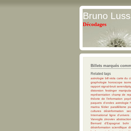
Bruno Luss
Décodages
Billets marqués comm
Related tags
astrologie
bill viola
carte du ci
graphologie
horoscope
isom
rapport signal-bruit
serendipit
distorsion
festinger
manipula
représentation
champ de rep
théorie de l'information psy
paquets d'ondes
astrologie
marina fédier
parallélisme
pi
cultures
désinformation sec
International
ligne d'univers
Varvoglis
zinoviev
abstractio
Bernard d'Espagnat
bohr
désinformation scientifique
di