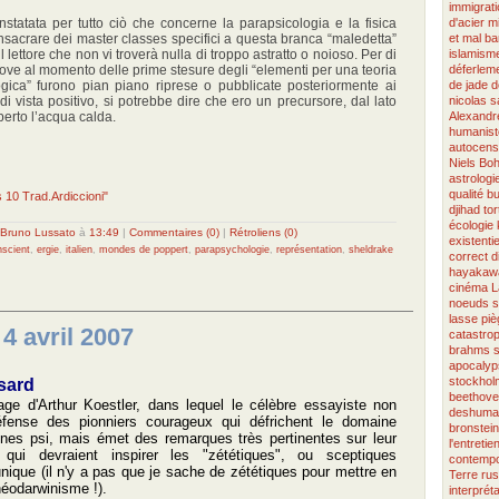
immigrati
onstatata per tutto ciò che concerne la parapsicologia e la fisica
d'acier
m
onsacrare dei master classes specifici a questa branca “maledetta”
et mal
ba
l lettore che non vi troverà nulla di troppo astratto o noioso. Per di
islamism
ove al momento delle prime stesure degli “elementi per una teoria
déferlem
ogica” furono pian piano riprese o pubblicate posteriormente ai
de jade
d
di vista positivo, si potrebbe dire che ero un precursore, dal lato
nicolas 
erto l’acqua calda.
Alexandr
humanist
autocens
Niels Boh
astrologi
qualité
bu
s 10 Trad.Ardiccioni"
djihad
tor
écologie
Bruno Lussato
à
13:49
|
Commentaires (0)
|
Rétroliens (0)
existentie
nscient
,
ergie
,
italien
,
mondes de poppert
,
parapsychologie
,
représentation
,
sheldrake
correct
d
hayakaw
cinéma
L
noeuds s
lasse
piè
 4 avril 2007
catastro
brahms
s
apocalyp
stockhol
sard
beethov
rage d'Arthur Koestler, dans lequel le célèbre essayiste non
deshuman
fense des pionniers courageux qui défrichent le domaine
bronstein
es psi, mais émet des remarques très pertinentes sur leur
l'entretie
n, qui devraient inspirer les "zététiques", ou sceptiques
contempo
nique (il n'y a pas que je sache de zététiques pour mettre en
Terre
rus
néodarwinisme !).
interpréta