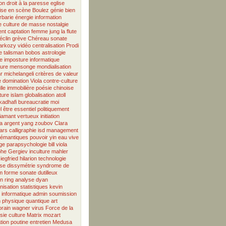
on
droit à la paresse
eglise
ise en scène
Boulez
génie
bien
rbarie
énergie
information
e
culture de masse
nostalgie
ent
captation
femme
jung
la flute
éclin
grève
Chéreau
sonate
sarkozy
vidéo
centralisation
Prodi
e
talisman
bobos
astrologie
e
imposture informatique
ure
mensonge
mondialisation
r
michelangeli
critères de valeur
e
domination
Viola
contre-culture
lle immobilière
poésie chinoise
ture
islam
globalisation
atoll
kadhafi
bureaucratie
moi
l
être essentiel
politiquement
iamant vertueux
initiation
a
argent
yang
zoubov
Clara
ars
calligraphie
isd
management
émantiques
pouvoir
yin
eau vive
ge
parapsychologie
bill viola
phe
Gergiev
inculture
mahler
iegfried
hilarion
technologie
se
dissymétrie
syndrome de
m
forme sonate
dutilleux
en
ring
analyse
dyan
isation
statistiques
kevin
informatique
admin
soumission
n
physique quantique
art
rain
wagner
virus
Force de la
sie
culture
Matrix
mozart
tion
poutine
entretien
Medusa