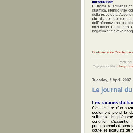
Introduzione
Di fronte all’affluenza c
quantica, ritengo utile c
della psicologia. Avverto i
più, alcune idee molto nu
dell’informazione psicol
miei lavori. Da un punto 
negativo che avevo riscop
Continuer à lire "Masterclas
Posté par
Tags pour ce billet:
champ r
,
co
Tuesday, 3 April 2007
Le journal du
Les racines du h
a
C'est le titre d'un ouv
seulement prend la dé
sulfureux des phénomèn
condition d'apparitio
professionnels à sens u
doute les postulats du 