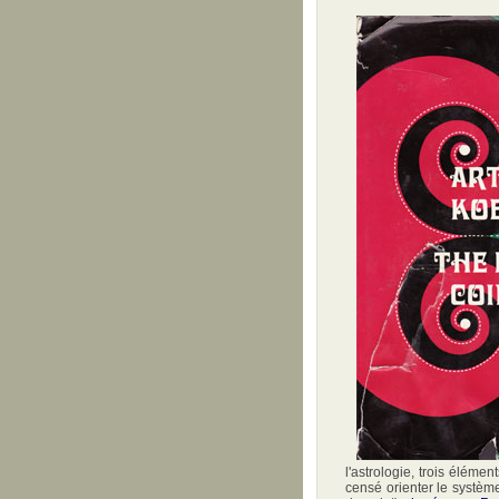
l'astrologie, trois éléme
censé orienter le système