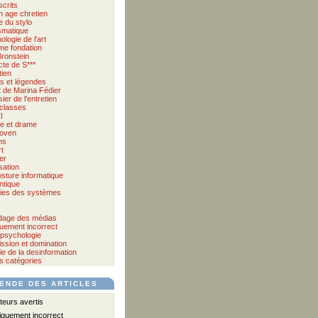
crits
 age chretien
 du stylo
matique
logie de l'art
me fondation
Bronstein
cte de S***
tien
s et légendes
et de Marina Fédier
ier de l'entretien
classes
I
e et drame
oven
ms
t
er
sation
osture informatique
tique
ies des systèmes
age des médias
quement incorrect
psychologie
ssion et domination
ie de la desinformation
s catégories
ENDE DES ARTICLES
eurs avertis
iquement incorrect