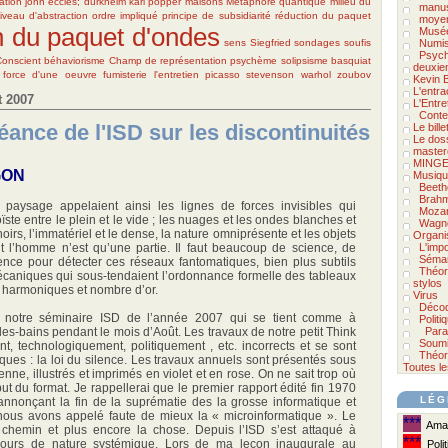
ation
john eccles; dürkheim
karl popper
maisons
Métaphore quantique
milieu du
manus
iveau d'abstraction
ordre impliqué
principe de subsidiarité
réduction du paquet
moyen
n du paquet d'ondes
Musée
sens
Siegfried
sondages
soufis
Numis
Psycho
Conscient
béhaviorisme
Champ de représentation
psychème
solipsisme
basquiat
deuxie
force d'une oeuvre
fumisterie
l'entretien
picasso
stevenson
warhol
zoubov
Kevin 
L'entra
 2007
L'Entre
Conte
éance de l'ISD sur les discontinuités
Le bill
Le doss
master
MINGE
GON
Musiqu
Beeth
Brah
 paysage appelaient ainsi les lignes de forces invisibles qui
Mozar
oïste entre le plein et le vide ; les nuages et les ondes blanches et
Wagn
noirs, l’immatériel et le dense, la nature omniprésente et les objets
Organi
t l’homme n’est qu’une partie. Il faut beaucoup de science, de
L'imp
Séman
nce pour détecter ces réseaux fantomatiques, bien plus subtils
Théor
écaniques qui sous-tendaient l’ordonnance formelle des tableaux
stylos
s harmoniques et nombre d’or.
Virus
Décod
 notre séminaire ISD de l’année 2007 qui se tient comme à
Politi
es-bains pendant le mois d’Août. Les travaux de notre petit Think
Para
Soumi
nt, technologiquement, politiquement , etc. incorrects et se sont
Théor
aques : la loi du silence. Les travaux annuels sont présentés sous
Toutes le
ienne, illustrés et imprimés en violet et en rose. On ne sait trop où
 but du format. Je rappellerai que le premier rapport édité fin 1970
LÉG
nnonçant la fin de la suprématie des la grosse informatique et
ous avons appelé faute de mieux la « microinformatique ». Le
***
Amat
 chemin et plus encore la chose. Depuis l’ISD s’est attaqué à
***
ujours de nature systémique. Lors de ma leçon inaugurale au
Polit