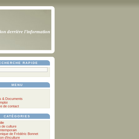
ion derrière l'information
ECHERCHE RAPIDE
MENU
s & Documents
mploi
re de contact
CATÉGORIES
ilie
n de culture
ontemporain
nique de Frédéric Bonnet
lon d'inculture