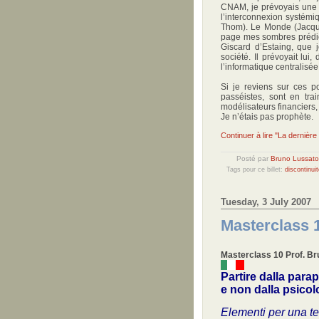
CNAM, je prévoyais une d
l’interconnexion systémi
Thom). Le Monde (Jacquel
page mes sombres prédicti
Giscard d’Estaing, que 
société. Il prévoyait lu
l’informatique centralisée
Si je reviens sur ces po
passéistes, sont en tra
modélisateurs financiers, 
Je n’étais pas prophète.
Continuer à lire "La dernière
Posté par
Bruno Lussato
Tags pour ce billet:
discontinui
Tuesday, 3 July 2007
Masterclass 1
Masterclass 10 Pr
of. B
Partire dalla para
e non dalla psicol
Elementi per una te