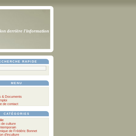
ion derrière l'information
ECHERCHE RAPIDE
MENU
s & Documents
mploi
e de contact
CATÉGORIES
lie
n de culture
ontemporain
nique de Frédéric Bonnet
lon d'inculture