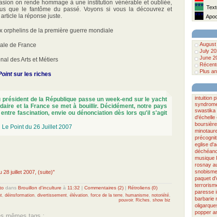
casion on rende hommage à une institution vénérable et oubliée,
***
Texte
plus que le fantôme du passé. Voyons si vous la découvrez et
***
article la réponse juste.
Apoca
ux orphelins de la première guerre mondiale
August
nale de France
July 2
June 2
nal des Arts et Métiers
Récente
Plus an
Point
sur les riches
intuition
p
 président de la République passe un week-end sur le yacht
syndrome
rdaire et la France se met à bouillir. Décidément, notre pays
swastika
 entre fascination, envie ou dénonciation dès lors qu'il s'agit
d'échelle
boursière
,
Le Point du 26 Juillet 2007
minotaur
précognit
eglise d'a
déchéan
musique
rosnay
a
snobism
 28 juillet 2007, (suite)"
paquet d
terrorism
to
dans
Brouillon d'inculture
à
11:32
|
Commentaires (2)
|
Rétroliens (0)
paresse
t
,
déinsformation
,
divertissement
,
élévation
,
force de la terre
,
humanisme
,
notoriété
,
barbarie
pouvoir
,
Riches
,
show biz
oligarque
popper
a
les mêmes tags :