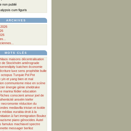
 non publié
lypsis cum figuris
ARCHIVES
 2026
026
026
s...
ciennes...
MOTS CLÉS
hilaos
maisons
décentralisation
 de Stockholm antérograde
serendipity
katchen
économie
écriture
luxe
sens
prophétie
bulle
octopus
Turquie
Pol Pot
e
yin et yang
bien et mal
ion
communisme
mise en scène
cier
énergie
génie
sheldrake
ce
marina fédier
education
Riches
conscient
amour
joel de
uthenticité
anselm kiefer
e
necromonte
réduction du
'ondes
mediavilla
tristan et isolde
e
médias
eurabia
droit à la
initiation à l'art
immigration
Boulez
nazisme
piano
génocides
Autel
s
famulus
machiavel
spectre
nnette messager
berlioz