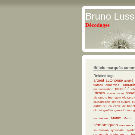
Bruno Luss
Décodages
Billets marqués comm
Related tags
argent
autonomie
avidité
humani
fratries ennemies
notoriété
médiocrisation
ol
Riches
show
russie
sexe
alexandre bronstein
Alexandre
catastrophe
contre-culture
cu
dutilleux
Eco
ecole de francf
Gobet
graffitis
grève
Grimm
g
Matrix
martinique
Matrix.
sémantiques
nouveaux r
soumission
syndicats
Syndr
compromis
contagion du bi