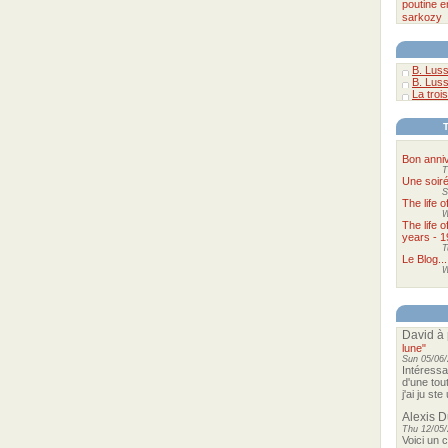
poutine
e
sarkozy
B. Luss
B. Luss
La trois
Bon anniv
T
Une soir
S
The life 
W
The life 
years - 1
T
Le Blog...
W
David
à 
lune"
Sun 05/06/
Intéressa
d'une tou
j'ai ju st
Alexis 
Thu 12/05/
Voici un 