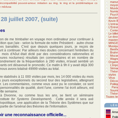
manus
incompatibilité pouvoir-amour.
initiation au ring. le ring et la problématique co
moyen
e
médusa
Musée
Numis
Psycho
28 juillet 2007, (suite)
deuxie
Kevin B
L'entra
L'Entre
ces
Conte
Le bill
Le doss
ision de me trimballer en voyage mon ordinateur pour continuer à
master
ition que j'aie - selon la formule de notre Président - autre chose
MINGE
Musiqu
 banalités. C'est que depuis quelques jours, je reçois de
Beeth
nt à continuer. Par ailleurs mes doutes concernant l'entretien du
Brah
le mois d'Aôut était dicté par des considérations rationnelles et
Mozar
heures nocturnes) résultats (en commentaires et en nombre de
Wagn
effondrement de la fréquentation à 280 visites, m'avait semblé un
Organi
ivants ont désavoué le pronostic. Ce matin à 9h il y avait déjà 300
L'impo
Séman
 nous avons totalisé 49999 visites au total.
Théor
stylos
re stabilisés à 11 000 visites par mois, les 14 000 visites du mois
Virus
s jours exceptionnels du second tour des legislatives, atteignant
Décod
ur. Les commentaires, comme vous avez pu le constater, ce sont
Politi
Para
personnalités de qualité, dont l'une, comme l'ai écrit ailleurs, est
Soumi
ette semaine.
Théori
r à Divonne, ou comme tous les ans, se tient un séminaire
Toutes le
Institute for Systems Development
). Cette année il sera axé
opolitique, une application de la Théorie des Systèmes que sur
LÉG
 partie de l'arsénal des théories de l'information.
***
Amate
ir une reconnaissance officielle...
***
Polit