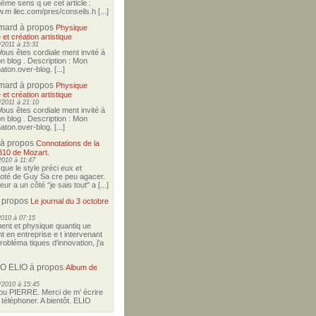
ême sens q ue cet article :
w.m ilec.com/pres/conseils.h [...]
imard
à propos
Physique
 et création artistique
2011 à 15:31
Vous êtes cordiale ment invité à
on blog . Description : Mon
ton.over-blog. [...]
imard
à propos
Physique
 et création artistique
2011 à 21:10
Vous êtes cordiale ment invité à
on blog . Description : Mon
ton.over-blog. [...]
à propos
Connotations de la
310 de Mozart.
2010 à 11:47
i que le style préci eux et
coté de Guy Sa cre peu agacer.
r a un côté "je sais tout" a [...]
 propos
Le journal du 3 octobre
2010 à 07:15
nt et physique quantiq ue
t en entreprise e t intervenant
robléma tiques d'innovation, j'a
O ELIO
à propos
Album de
/2010 à 15:45
u PIERRE. Merci de m' écrire
téléphoner. A bientôt. ELIO