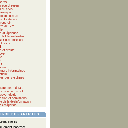
crits
 age chretien
 du stylo
matique
logie de l'art
me fondation
ronstein
cte de S***
tien
s et légendes
et de Marina Fédier
ier de l'entretien
classes
I
e et drame
oven
ms
t
er
sation
sture informatique
tique
ies des systèmes
age des médias
quement incorrect
psychologie
ssion et domination
e de la desinformation
s catégories
ENDE DES ARTICLES
urs avertis
iquement incorrect