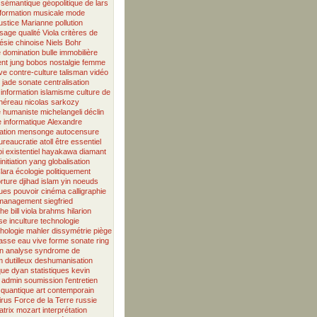
sémantique
géopolitique
de
lars
formation musicale
mode
justice
Marianne
pollution
ssage
qualité
Viola
critères de
ésie chinoise
Niels Bohr
e
domination
bulle immobilière
ent
jung
bobos
nostalgie
femme
ve
contre-culture
talisman
vidéo
e jade
sonate
centralisation
information
islamisme
culture de
héreau
nicolas sarkozy
e humaniste
michelangeli
déclin
 informatique
Alexandre
ation
mensonge
autocensure
ureaucratie
atoll
être essentiel
i existentiel
hayakawa
diamant
initiation
yang
globalisation
lara
écologie
politiquement
orture
djihad
islam
yin
noeuds
ues
pouvoir
cinéma
calligraphie
management
siegfried
phe
bill viola
brahms
hilarion
se
inculture
technologie
hologie
mahler
dissymétrie
piège
lasse
eau vive
forme sonate
ring
n
analyse
syndrome de
m
dutilleux
deshumanisation
que
dyan
statistiques
kevin
admin
soumission
l'entretien
 quantique
art contemporain
irus
Force de la Terre
russie
trix
mozart
interprétation