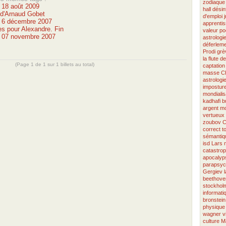
zodiaque
u 18 août 2009
hall
désin
 d'Arnaud Gobet
d'emploi
u 6 décembre 2007
apprenti
s pour Alexandre. Fin
valeur
po
u 07 novembre 2007
astrologi
déferlem
Prodi
grè
la flute d
(Page 1 de 1 sur 1 billets au total)
captation
masse
C
astrologi
imposture
mondialis
kadhafi
b
argent
mo
vertueux
zoubov
C
correct
t
sémantiq
isd
Lars
catastro
apocalyp
parapsyc
Gergiev
beethove
stockhol
informati
bronstein
physique
wagner
v
culture
Ma