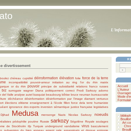
ato
L'informat
R
e divertissement
déinsformation
élévation
force de la terre
boulez
chéreau
cupidité
folie
sme
incompatibilité pouvoir-amour
initiation au ring
l'or du rhin
matrix
pouvoir
Accueil
igarque
or du rhin
principe de subsidiarité
relations franco russes
L'Auteur
 biz
surrogate
wagner
Diana
politiquement correct
Prodi
Sarkozy
adorno
Ouvrage
 del Valle
analyse
autel
basquiat
beaubourg
bêtise
bruce neuman
bureaucratie
Mode d'e
lture
déchéance
désinformation
désinformation par l'image
diamant vertueux
Formulair
ort
élections
elitisme
enseignement à l'école
fillon
force dela terre humaniste
uéant
ignorance des experts
inversion sémantique
justice française
legislatives
Medusa
noeuds
 Djihad
mensonge
Nazis
Nicolas Sarkozy
bibliophi
Bouillo
sarkozy
éalistes
pédophilie
poutine
Russie
Ségolène Royale
soulages
Art c
virus
Chro
ome de Stockholm
tfp
Turquie
underground
vandalisme
basculement
Brouil
en
subversion du bien
anneau
argent sale
assassinats et drogue
entropie