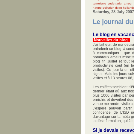
terrorisme
vedettariat
amour
nature
pollution
dyan
holland
Saturday, 28 July 2007
Le journal du 
Le blog en vacan
Nouvelles du blog
J'ai fait état de ma déc
entretenir ce blog, à cond
à communiquer que des
nombreux emails m'incita
blog fin Juillet et tout 
productiviste coût (en 
visites). Ce jour-là un 
signal. Mais les jours su
visites et à 13 heures 06,
Les chiffres semblent s'êt
dernier étant dû aux troi
plus 1000 visites par jo
enrichis et dévoilent des 
venue me rendre visite c
J'espère pouvoir parti
confidentiel de L'ISD
(
davantage sur la méta-gé
la désinformation, qui fait
Si je devais recevo