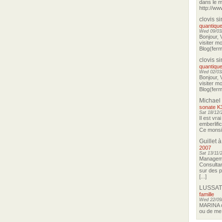
dans le m
http://ww
clovis s
quantique
Wed 09/03/
Bonjour, 
visiter m
Blog(ferma
clovis s
quantique
Wed 02/03/
Bonjour, 
visiter m
Blog(ferma
Michael
sonate K
Sat 18/12/
Il est vra
emberlifi
Ce monsieu
Guillet
à
2007
Sat 13/11/
Manageme
Consultan
sur des p
[...]
LUSSAT
famille
Wed 22/09
MARINA o
ou de me 