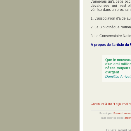
J'aimerais qu'à cette oc
dévalorisée, qui n'est 
vérifiez dans un prochain 
1. L'association d'aide a
2. La Bibliothèque Natio
3. Le Conservatoire Natio
A propos de l'article du
Que le nouveau
d'un ami millia
hésite toujours
d'argent
Domitille Arrivet
Continuer à lire "Le journal du
Posté par
Bruno Lussa
Tags pour ce billet:
argen
Billets ayant 