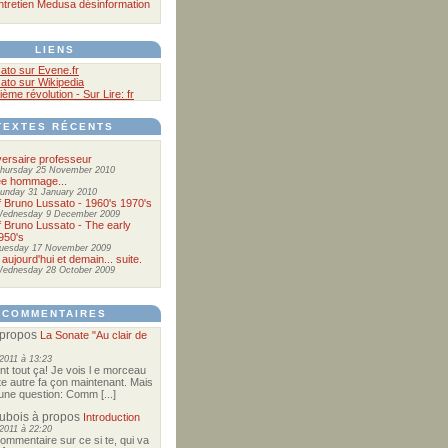
ntretien
Medusa
désinformation
LIENS
ato sur Evene.fr
ato sur Wikipedia
ième révolution - Sur Lire: fr
TEXTES RÉCENTS
ersaire professeur
hursday 25 November 2010
ée hommage...
unday 31 January 2010
of Bruno Lussato - 1960's 1970's
ednesday 9 December 2009
of Bruno Lussato - The early
950's
uesday 17 November 2009
 aujourd'hui et demain... suite.
ednesday 28 October 2009
COMMENTAIRES
propos
La Sonate "Au clair de
2011 à 13:23
nt tout ça! Je vois l e morceau
te autre fa çon maintenant. Mais
e une question: Comm [...]
Dubois
à propos
Introduction
2011 à 22:20
commentaire sur ce si te, qui va