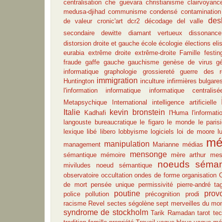
centralisation
che guevara
christianisme
clairvoyanc
medusa-djihad
communisme
condensé
contamination
des
de valeur
cronic'art
dcr2
décodage
del valle
secondaire
dewitte
diamant vertueux
dissonance
distorsion
droite et gauche
école
écologie
élections
eli
eurabia
extrême droite
extrême-droite
Famille
festin
fraude
gaffe
gauche
gauchisme
genèse de virus
g
informatique
graphologie
grossiereté
guerre des re
immigration
Huntington
inculture
infirmières bulgare
l'information
informatique
informatique centralisé
Metapsychique International
intelligence artificielle
Italie
kevin bronstein
Kadhafi
l'Huma
l'informati
langouste bureaucratique
le figaro
le monde
le paris
lexique
libé
libero
lobbyisme
logiciels
loi de moore
l
mé
manipulation
management
Marianne
médias
mensonge
sémantique
mémoire
mère arthur
mes
noeuds séman
miviludes
noeud sémantique
observatoire
occultation
ondes de forme
organisation
O
de mort
pensée unique
permissivité
pierre-andré tag
poutine
prov
police
pollution
précognition
prodi
racisme
Revel
sectes
ségolène
sept merveilles du mo
syndrome de stockholm
Tarik Ramadan
tarot
tec