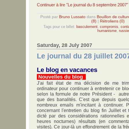
Continuer à lire "Le journal du 8 septembre 2007"
Posté par
Bruno Lussato
dans
Bouillon de cultur
(8)
|
Rétroliens (0)
Tags pour ce billet:
basculement
,
compromis
,
cont
humanisme
,
russie
Saturday, 28 July 2007
Le journal du 28 juillet 2007
Le blog en vacances
Nouvelles du blog
J'ai fait état de ma décision de me tr
ordinateur pour continuer à entretenir ce blog
selon la formule de notre Président - au
que des banalités. C'est que depuis quelq
nombreux emails m'incitant à continuer. 
concernant l'entretien du blog fin Juillet et 
dicté par des considérations rationnelles e
heures nocturnes) résultats (en commen
visites). Ce jour-là un effondrement de la fré