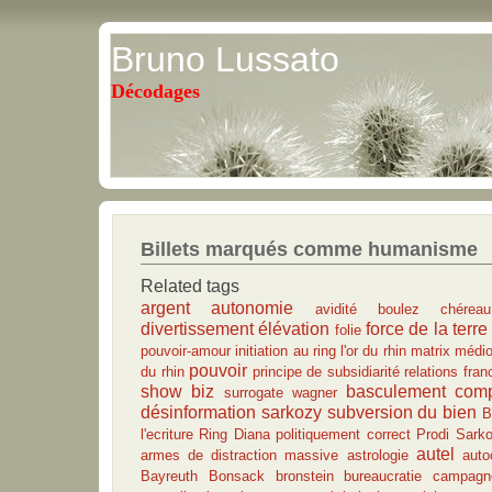
Bruno Lussato
Décodages
Billets marqués comme humanisme
Related tags
argent
autonomie
avidité
boulez
chéreau
divertissement
élévation
force de la terre
folie
pouvoir-amour
initiation au ring
l'or du rhin
matrix
médio
pouvoir
du rhin
principe de subsidiarité
relations fra
show biz
basculement
com
surrogate
wagner
désinformation
sarkozy
subversion du bien
B
l'ecriture
Ring
Diana
politiquement correct
Prodi
Sark
autel
armes de distraction massive
astrologie
auto
Bayreuth
Bonsack
bronstein
bureaucratie
campagne