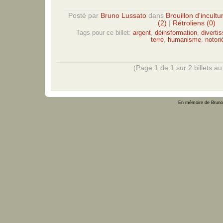
Posté par
Bruno Lussato
dans
Brouillon d'incultu
(2)
|
Rétroliens (0)
Tags pour ce billet:
argent
,
déinsformation
,
diverti
terre
,
humanisme
,
notori
(Page 1 de 1 sur 2 billets au 
En mémoire de Bruno 