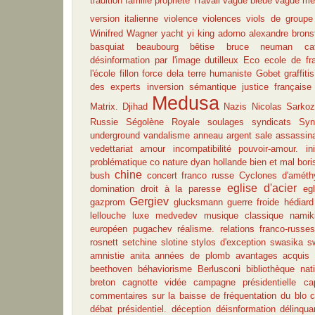
tradition famille propriété
Travail
vague bleue
vague mé
version italienne
violence
violences
viols de groupe
Winifred Wagner
yacht
yi king
adorno
alexandre brons
basquiat
beaubourg
bêtise
bruce neuman
ca
désinformation par l'image
dutilleux
Eco
ecole de fra
l'école
fillon
force dela terre humaniste
Gobet
graffitis
des experts
inversion sémantique
justice française
Medusa
Matrix. Djihad
Nazis
Nicolas Sarko
Russie
Ségolène Royale
soulages
syndicats
Syn
underground
vandalisme
anneau
argent sale
assassina
vedettariat
amour
incompatibilité pouvoir-amour.
in
problématique co
nature
dyan
hollande
bien et mal
bor
chine
bush
concert franco russe
Cyclones
d'améth
eglise d'acier
domination
droit à la paresse
eg
Gergiev
gazprom
glucksmann
guerre froide
hédiard
lellouche
luxe
medvedev
musique classique
namik
européen
pugachev
réalisme.
relations franco-russe
rosnett
setchine
slotine
stylos d'exception
swasika
s
amnistie
anita
années de plomb
avantages acquis
beethoven
béhaviorisme
Berlusconi
bibliothèque nat
breton
cagnotte vidée
campagne présidentielle
ca
commentaires sur la baisse de fréquentation du blo
c
débat présidentiel.
déception
déisnformation
délinqu