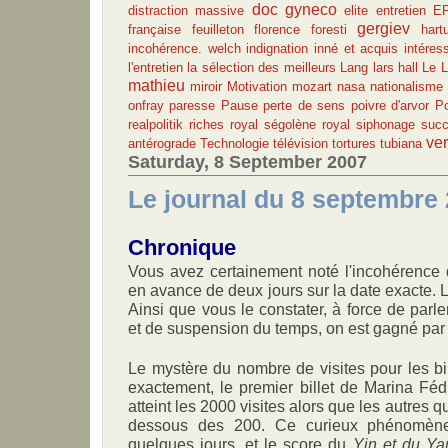
doc gyneco
distraction massive
elite
entretien
E
gergiev
française
feuilleton
florence foresti
hart
incohérence. welch
indignation
inné et acquis
intére
l'entretien
la sélection des meilleurs
Lang
lars hall
Le 
mathieu
miroir
Motivation
mozart
nasa
nationalisme
onfray
paresse
Pause
perte de sens
poivre d'arvor
Po
realpolitik
riches
royal
ségolène royal
siphonage
succ
ver
antérograde
Technologie
télévision
tortures
tubiana
Saturday, 8 September 2007
Le journal du 8 septembre
Chronique
Vous avez certainement noté l'incohérence 
en avance de deux jours sur la date exacte. La 
Ainsi que vous le constater, à force de parl
et de suspension du temps, on est gagné par 
Le mystère du nombre de visites pour les bil
exactement, le premier billet de Marina Fédi
atteint les 2000 visites alors que les autres qu
dessous des 200. Ce curieux phénomène 
quelques jours, et le score du
Yin et du Ya