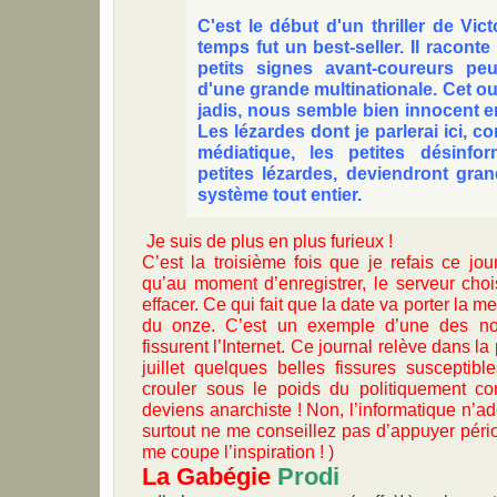
C'est le début d'un thriller de Vic
temps fut un best-seller. Il racon
petits signes avant-coureurs peu
d'une grande multinationale. Cet o
jadis, nous semble bien innocent e
Les lézardes dont je parlerai ici, co
médiatique, les petites désinfo
petites lézardes, deviendront gran
système tout entier.
Je suis de plus en plus furieux !
C’est la troisième fois que je refais ce jour
qu’au moment d’enregistrer, le serveur cho
effacer. Ce qui fait que la date va porter la me
du onze. C’est un exemple d’une des no
fissurent l’Internet. Ce journal relève dans l
juillet quelques belles fissures susceptibl
crouler sous le poids du politiquement cor
deviens anarchiste ! Non, l’informatique n’a
surtout ne me conseillez pas d’appuyer péri
me coupe l’inspiration ! )
La Gabégie
Prodi