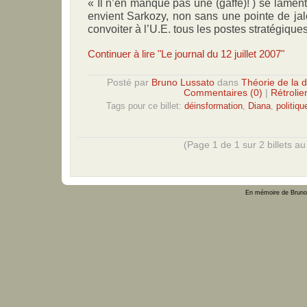
« Il n’en manque pas une (gaffe)! ) se lamente
envient Sarkozy, non sans une pointe de jalo
convoiter à l’U.E. tous les postes stratégiques
Continuer à lire "Le journal du 12 juillet 2007"
Posté par
Bruno Lussato
dans
Théorie de la 
Commentaires (0)
|
Rétrolie
Tags pour ce billet:
déinsformation
,
Diana
,
politiq
(Page 1 de 1 sur 2 billets au 
En mémoire de Bruno 