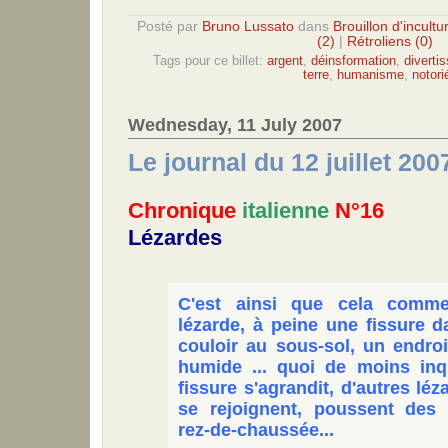
Posté par
Bruno Lussato
dans
Brouillon d'incultu
(2)
|
Rétroliens (0)
Tags pour ce billet:
argent
,
déinsformation
,
diverti
terre
,
humanisme
,
notori
Wednesday, 11 July 2007
Le journal du 12 juillet 200
Chronique
italienne
N°16
Lézardes
C'est ainsi que cela comme
lézarde, à peine une fissure 
couloir au sous-sol, un endroi
humide ... quoi de moins inqu
fissure s'agrandit, d'autres lé
se rejoignent, poussent des
rez-de-chaussée...