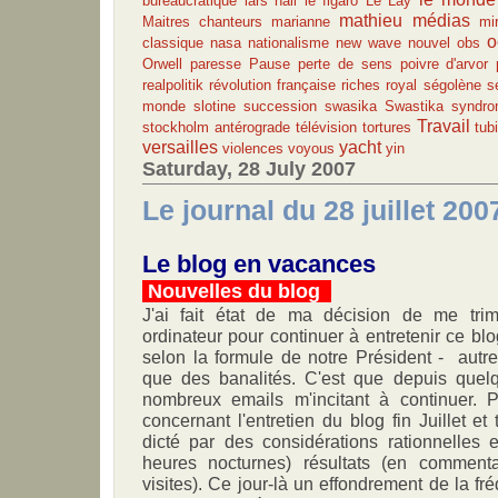
bureaucratique
lars hall
le figaro
Le Lay
mathieu
médias
Maitres chanteurs
marianne
mir
o
classique
nasa
nationalisme
new wave
nouvel obs
Orwell
paresse
Pause
perte de sens
poivre d'arvor
realpolitik
révolution française
riches
royal
ségolène
s
monde
slotine
succession
swasika
Swastika
syndro
Travail
stockholm antérograde
télévision
tortures
tub
versailles
yacht
violences
voyous
yin
Saturday, 28 July 2007
Le journal du 28 juillet 2007
Le blog en vacances
Nouvelles du blog
J'ai fait état de ma décision de me tr
ordinateur pour continuer à entretenir ce blog
selon la formule de notre Président - au
que des banalités. C'est que depuis quelq
nombreux emails m'incitant à continuer. 
concernant l'entretien du blog fin Juillet et 
dicté par des considérations rationnelles e
heures nocturnes) résultats (en commen
visites). Ce jour-là un effondrement de la fré