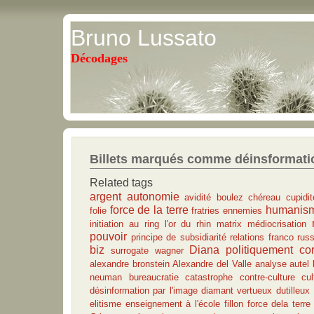
Bruno Lussato
Décodages
Billets marqués comme déinsformati
Related tags
argent
autonomie
avidité
boulez
chéreau
cupidit
force de la terre
humanis
folie
fratries ennemies
initiation au ring
l'or du rhin
matrix
médiocrisation
pouvoir
principe de subsidiarité
relations franco rus
biz
Diana
politiquement cor
surrogate
wagner
alexandre bronstein
Alexandre del Valle
analyse
autel
neuman
bureaucratie
catastrophe
contre-culture
cul
désinformation par l'image
diamant vertueux
dutilleux
elitisme
enseignement à l'école
fillon
force dela terr