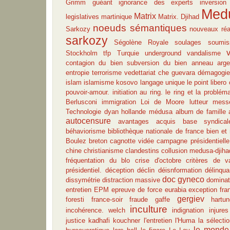
Grimm
guéant
ignorance des experts
inversion
Med
Matrix
legislatives
martinique
Matrix. Djihad
noeuds sémantiques
Sarkozy
nouveaux réa
sarkozy
Ségolène Royale
soulages
soumis
Stockholm
tfp
Turquie
underground
vandalisme
contagion du bien
subversion du bien
anneau
arge
entropie
terrorisme
vedettariat
che guevara
démagogie
islam
islamisme
kosovo
langage unique
le point
libero
pouvoir-amour.
initiation au ring. le ring et la problém
Berlusconi
immigration
Loi de Moore
lutteur
messe
Technologie
dyan
hollande
médusa
album de famille
autocensure
avantages acquis
base syndical
béhaviorisme
bibliothèque nationale de france
bien et
Boulez
breton
cagnotte vidée
campagne présidentielle
chine
christianisme
clandestins
collusion medusa-djiha
fréquentation du blo
crise d'octobre
critères de v
présidentiel.
déception
déclin
déisnformation
délinqu
doc gyneco
dissymétrie
distraction massive
dominat
entretien
EPM
epreuve de force
eurabia
exception fra
gergiev
foresti
france-soir
fraude
gaffe
hartun
inculture
incohérence. welch
indignation
injures
justice
kadhafi
kouchner
l'entretien
l'Huma
la sélecti
le monde