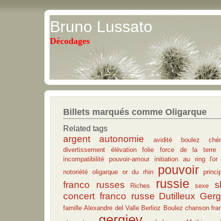
Bruno Lussato
Décodages
Billets marqués comme Oligarque
Related tags
argent
autonomie
avidité
boulez
ché
divertissement
élévation
folie
force de la terre
incompatibilité pouvoir-amour
initiation au ring
l'o
pouvoir
notoriété
oligarque
or du rhin
princi
russie
franco russes
s
Riches
sexe
concert franco russe
Dutilleux
Gerg
famille
Alexandre del Valle
Berlioz
Boulez
chanson fra
gergiev