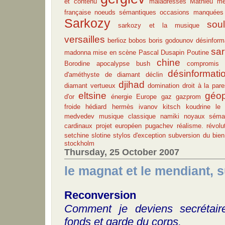
et contenu
maladresses
Mathieu
mé
française
noeuds sémantiques
occasions manquées
Sarkozy
sou
sarkozy et la musique
versailles
berlioz
bobos
boris godounov
désinform
sa
madonna
mise en scène
Pascal Dusapin
Poutine
chine
Borodine apocalypse
bush
compromis
désinformati
d'améthyste
de diamant
déclin
djihad
diamant vertueux
domination
droit à la par
eltsine
géop
d'or
énergie
Europe
gaz
gazprom
froide
hédiard
hermès
ivanov
kitsch
koudrine
le 
medvedev
musique classique
namiki
noyaux séma
cardinaux
projet européen
pugachev
réalisme.
révolu
setchine
slotine
stylos d'exception
subversion du bien
stockholm
Thursday, 25 October 2007
le magnat et le mendiant, s
Reconversion
Comment je deviens secrétair
fonds et garde du corps.