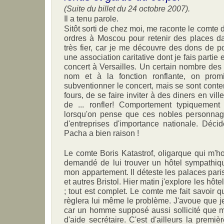
(Suite du billet du 24 octobre 2007).
Il a tenu parole.
Sitôt sorti de chez moi, me raconte le comte 
ordres à Moscou pour retenir des places da
très fier, car je me découvre des dons de 
une association caritative dont je fais partie
concert à Versailles. Un certain nombre de
nom et à la fonction ronflante, on pro
subventionner le concert, mais se sont conten
fours, de se faire inviter à des diners en ville
de ... ronfler! Comportement typiquement 
lorsqu'on pense que ces nobles personnage
d'entreprises d'importance nationale. Déci
Pacha a bien raison !
Le comte Boris Katastrof, oligarque qui m'h
demandé de lui trouver un hôtel sympathiq
mon appartement. Il déteste les palaces pari
et autres Bristol. Hier matin j'explore les hôte
; tout est complet. Le comte me fait savoir que 
règlera lui même le problème. J'avoue que j
car un homme supposé aussi sollicité que mo
d'aide secrétaire. C'est d'ailleurs la premi