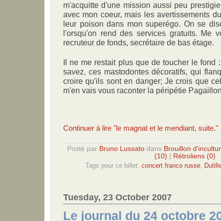
m'acquitte d'une mission aussi peu prestigieu
avec mon coeur, mais les avertissements du 
leur poison dans mon superégo. On se dis
l'orsqu'on rend des services gratuits. Me 
recruteur de fonds, secrétaire de bas étage.
Il ne me restait plus que de toucher le fond
savez, ces mastodontes décoratifs, qui flanq
croire qu'ils sont en danger; Je crois que cel
m'en vais vous raconter la péripétie Pagaillon
Continuer à lire "le magnat et le mendiant, suite."
Posté par
Bruno Lussato
dans
Brouillon d'incultu
(10)
|
Rétroliens (0)
Tags pour ce billet:
concert franco russe
,
Dutill
Tuesday, 23 October 2007
Le journal du 24 octobre 2