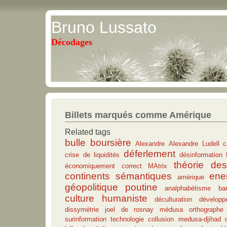
Bruno Lussato
Décodages
Billets marqués comme Amérique
Related tags
bulle boursière
Alexandre
Alexandre Ludell
c
déferlement
crise de liquidités
désinformation 
théorie de
économiquement correct
MAtrix
continents sémantiques
ene
amérique
géopolitique
poutine
analphabétisme
bar
culture humaniste
déculturation
développ
dissymétrie
joel de rosnay
médusa
orthographe
surinformation
technologie
collusion medusa-djihad