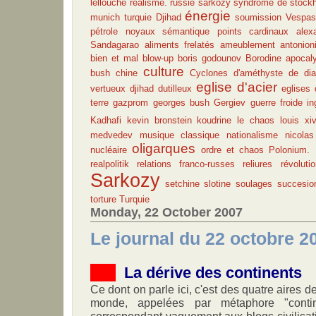
lellouche
réalisme.
russie
sarkozy
syndrome de stock
énergie
munich
turquie
Djihad
soumission
Vespas
pétrole
noyaux sémantique
points cardinaux
alex
Sandagarao
aliments frelatés
ameublement
antonion
bien et mal
blow-up
boris godounov
Borodine apocal
culture
bush
chine
Cyclones
d'améthyste
de di
eglise d'acier
vertueux
djihad
dutilleux
eglises 
terre
gazprom
georges bush
Gergiev
guerre froide
i
Kadhafi
kevin bronstein
koudrine
le chaos
louis xi
medvedev
musique classique
nationalisme
nicola
oligarques
nucléaire
ordre et chaos
Polonium. 
realpolitik
relations franco-russes
reliures
révoluti
Sarkozy
setchine
slotine
soulages
succesio
torture
Turquie
Monday, 22 October 2007
Le journal du 22 octobre 2
La dérive des continents
Ce dont on parle ici, c'est des quatre aires
monde, appelées par métaphore "conti
correspondant vaguement aux blogs civilisat