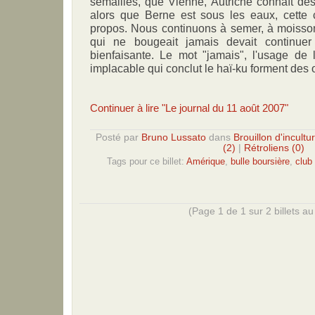
semailles, que Vienne, Autriche connaît des
alors que Berne est sous les eaux, cette ci
propos. Nous continuons à semer, à moiss
qui ne bougeait jamais devait continue
bienfaisante. Le mot "jamais", l'usage de l'
implacable qui conclut le haï-ku forment des
Continuer à lire "Le journal du 11 août 2007"
Posté par
Bruno Lussato
dans
Brouillon d'incultu
(2)
|
Rétroliens (0)
Tags pour ce billet:
Amérique
,
bulle boursière
,
club
(Page 1 de 1 sur 2 billets au 