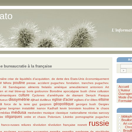
ato
L'informat
R
 bureaucratie à la française
sière
crise de liquidités
d'acquisition.
de
dette des Etats-Unis
économiquement
iv
poutine
MAtrix
presse. accident
pugachev. fondation. tranches
pugachev.
Accueil
e
Ali Sandagarao
aliments frelatés
amérique
ameublement
antonioni
Art
L'Auteur
ien et mal
blow-up
boris godounov
Borodine apocalypse
bush
chine
collusion
Ouvrage
culture
sémantiques
Cyclones
d'améthyste
de diamant
Derryck Pasqua
Mode d'e
dissymétrie
eglise d'acier
eltsine
rtueux
djihad
dutilleux
eglises d'or
élites
Formulair
ia
géopolitique
force de la terre
gaz
gazprom
georges bush
Gergiev
ngmar bergman
instabilité
ivanov
Kadhafi
kevin bronstein
koudrine
le chaos
médusa
médias
medvedev
musique classique
nationalisme
nicolas sarcozy
oligarques
bibliophi
ire
ordre et chaos
Polonium. Litvinko
pornographie
pugachev
Bouillo
russie
Art c
s franco-russes
reliures
révolution
révolution française
rosnett
Chro
Brouil
ne
soulages
succesion
succession
swasika
swastika
syndrome de stockholm