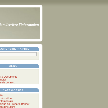
ion derrière l'information
ECHERCHE RAPIDE
MENU
s & Documents
mploi
e de contact
CATÉGORIES
lie
n de culture
ontemporain
nique de Frédéric Bonnet
lon d'inculture