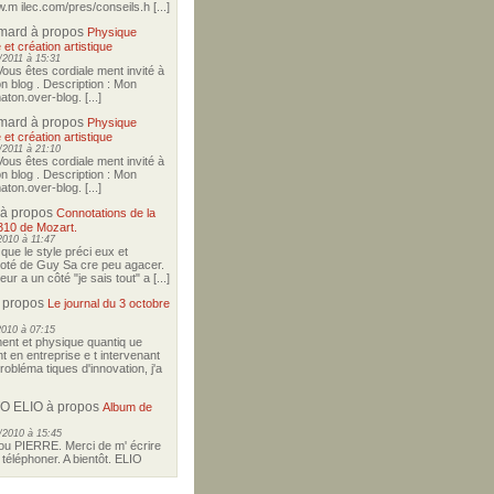
w.m ilec.com/pres/conseils.h [...]
imard
à propos
Physique
 et création artistique
2011 à 15:31
Vous êtes cordiale ment invité à
on blog . Description : Mon
ton.over-blog. [...]
imard
à propos
Physique
 et création artistique
2011 à 21:10
Vous êtes cordiale ment invité à
on blog . Description : Mon
ton.over-blog. [...]
à propos
Connotations de la
310 de Mozart.
2010 à 11:47
i que le style préci eux et
coté de Guy Sa cre peu agacer.
r a un côté "je sais tout" a [...]
 propos
Le journal du 3 octobre
2010 à 07:15
nt et physique quantiq ue
t en entreprise e t intervenant
robléma tiques d'innovation, j'a
O ELIO
à propos
Album de
/2010 à 15:45
u PIERRE. Merci de m' écrire
téléphoner. A bientôt. ELIO