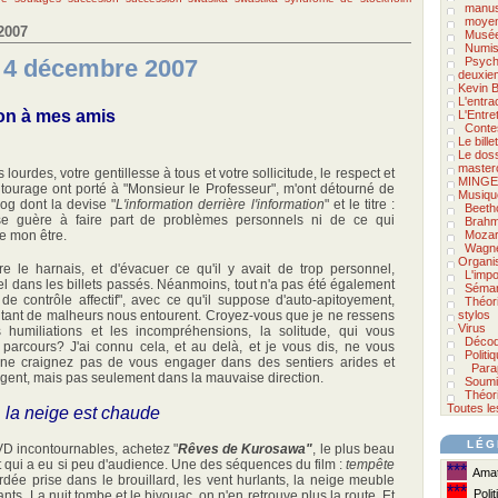
manus
moyen
2007
Musée
Numis
u 4 décembre 2007
Psycho
deuxie
Kevin B
L'entra
on à mes amis
L'Entre
Conte
Le bill
Le doss
master
 lourdes, votre gentillesse à tous et votre sollicitude, le respect et
MINGE
ourage ont porté à "Monsieur le Professeur", m'ont détourné de
Musiqu
log dont la devise "
L'information derrière l'information
" et le titre :
Beeth
e guère à faire part de problèmes personnels ni de ce qui
Brah
e mon être.
Mozar
Wagn
Organi
e le harnais, et d'évacuer ce qu'il y avait de trop personnel,
L'impo
 dans les billets passés. Néanmoins, tout n'a pas été également
Séman
 de contrôle affectif", avec ce qu'il suppose d'auto-apitoyement,
Théor
, tant de malheurs nous entourent. Croyez-vous que je ne ressens
stylos
Virus
 humiliations et les incompréhensions, la solitude, qui vous
Décod
arcours? J'ai connu cela, et au delà, et je vous dis, ne vous
Politi
z, ne craignez pas de vous engager dans des sentiers arides et
Para
gent, mais pas seulement dans la mauvaise direction.
Soumi
Théori
Toutes le
 la neige est chaude
LÉG
VD incontournables, achetez "
Rêves de Kurosawa"
, le plus beau
 et qui a eu si peu d'audience. Une des séquences du film :
tempête
***
Amate
rdée prise dans le brouillard, les vent hurlants, la neige meuble
***
Polit
. La nuit tombe et le bivouac, on n'en retrouve plus la route. Et