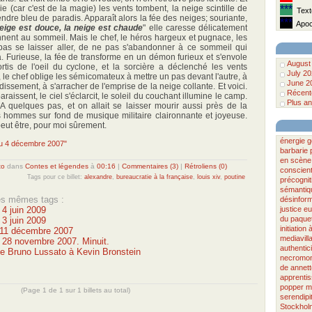
(car c'est de la magie) les vents tombent, la neige scintille de
***
Texte
 tendre bleu de paradis. Apparaît alors la fée des neiges; souriante,
***
Apoca
eige est douce, la neige est chaude
" elle caresse délicatement
nnent au sommeil. Mais le chef, le héros hargeux et pugnace, les
 pas se laisser aller, de ne pas s'abandonner à ce sommeil qui
. Furieuse, la fée de transforme en un démon furieux et s'envole
August
rtis de l'oeil du cyclone, et la sorcière a déclenché les vents
July 2
, le chef oblige les sémicomateux à mettre un pas devant l'autre, à
June 2
issement, à s'arracher de l'emprise de la neige collante. Et voici.
Récente
aissent, le ciel s'éclarcit, le soleil du couchant illumine le camp.
Plus an
! A quelques pas, et on allait se laisser mourir aussi près de la
es hommes sur fond de musique militaire claironnante et joyeuse.
eut être, pour moi sûrement.
énergie
g
 du 4 décembre 2007"
barbarie
en scène
to
dans
Contes et légendes
à
00:16
|
Commentaires (3)
|
Rétroliens (0)
conscien
Tags pour ce billet:
alexandre
,
bureaucratie à la française
,
louis xiv
,
poutine
précognit
sémantiq
les mêmes tags :
désinform
 4 juin 2009
justice
eu
du paque
 3 juin 2009
initiation à
u 11 décembre 2007
mediavill
u 28 novembre 2007. Minuit.
authentici
e Bruno Lussato à Kevin Bronstein
necromo
de
annet
apprenti
popper
m
(Page 1 de 1 sur 1 billets au total)
serendipi
Stockhol