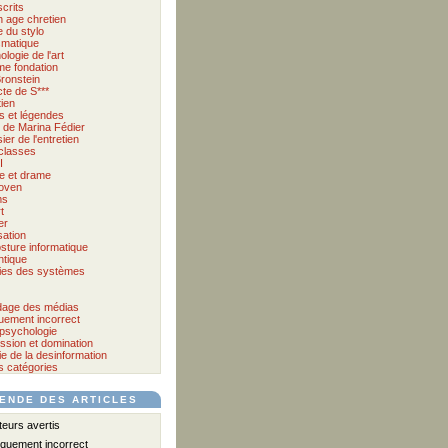
crits
 age chretien
 du stylo
matique
logie de l'art
me fondation
ronstein
cte de S***
tien
s et légendes
et de Marina Fédier
ier de l'entretien
classes
I
e et drame
oven
ms
t
er
sation
sture informatique
tique
ies des systèmes
age des médias
quement incorrect
psychologie
ssion et domination
e de la desinformation
s catégories
ENDE DES ARTICLES
urs avertis
iquement incorrect