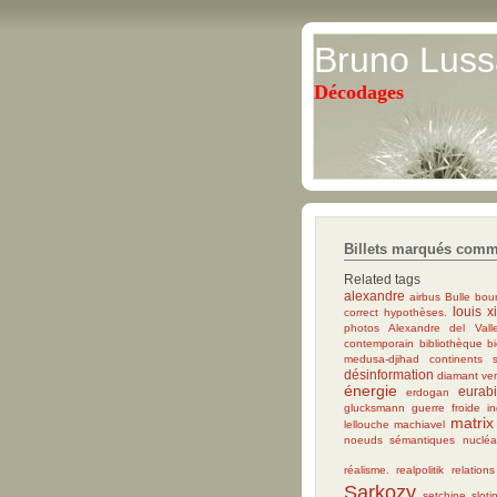
Bruno Luss
Décodages
Billets marqués comme
Related tags
alexandre
airbus
Bulle bour
louis x
correct
hypothèses.
photos
Alexandre del Vall
contemporain
bibliothèque
b
medusa-djihad
continents 
désinformation
diamant ve
énergie
eurab
erdogan
glucksmann
guerre froide
i
matrix
lellouche
machiavel
noeuds sémantiques
nucléa
réalisme.
realpolitik
relation
Sarkozy
setchine
sloti