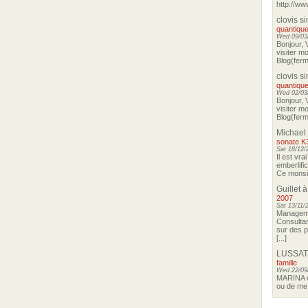
http://ww
clovis s
quantique
Wed 09/03/
Bonjour, 
visiter m
Blog(ferma
clovis s
quantique
Wed 02/03/
Bonjour, 
visiter m
Blog(ferma
Michael
sonate K
Sat 18/12/
Il est vra
emberlifi
Ce monsieu
Guillet
à
2007
Sat 13/11/
Manageme
Consultan
sur des p
[...]
LUSSAT
famille
Wed 22/09
MARINA o
ou de me 