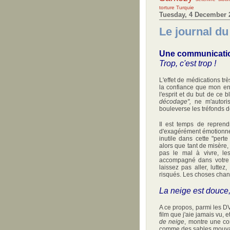
torture
Turquie
Tuesday, 4 December 
Le journal d
Une communicati
Trop, c'est trop !
L'effet de médications très
la confiance que mon ent
l'esprit et du but de ce b
décodage",
ne m'autoris
bouleverse les tréfonds d
Il est temps de reprendr
d'exagérément émotionnel
inutile dans cette "perte
alors que tant de misère
pas le mal à vivre, les
accompagné dans votre p
laissez pas aller, lutte
risqués. Les choses chan
La neige est douce,
A ce propos, parmi les D
film que j'aie jamais vu,
de neige
, montre une co
comme des sables mouvants