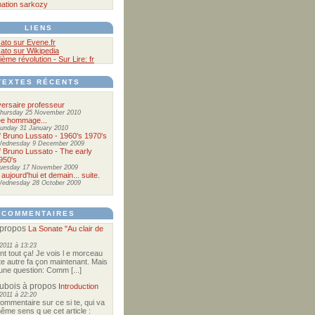
ation
sarkozy
LIENS
ato sur Evene.fr
ato sur Wikipedia
ième révolution - Sur Lire: fr
TEXTES RÉCENTS
ersaire professeur
hursday 25 November 2010
ée hommage...
unday 31 January 2010
of Bruno Lussato - 1960's 1970's
ednesday 9 December 2009
of Bruno Lussato - The early
950's
uesday 17 November 2009
 aujourd'hui et demain... suite.
ednesday 28 October 2009
COMMENTAIRES
propos
La Sonate "Au clair de
2011 à 13:23
nt tout ça! Je vois l e morceau
te autre fa çon maintenant. Mais
e une question: Comm [...]
Dubois
à propos
Introduction
2011 à 22:20
commentaire sur ce si te, qui va
ême sens q ue cet article :