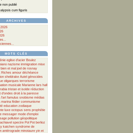
 non publié
lypsis cum figuris
ARCHIVES
 2026
026
026
s...
ciennes...
MOTS CLÉS
énie
eglise d'acier
Boulez
piano
nazisme
immigration
mise
bien et mal
joel de rosnay
t
Riches
amour
déchéance
ion
sheldrake
Autel
génocides
ue
oligarques
terrorisme
ation musicale
Marianne
lars hall
rabia
tristan et isolde
réduction
t d'ondes
droit à la paresse
 l'art
famulus
snobisme
médias
a
marina fédier
communisme
té
education
zodiaque
nte
luxe
octopus
sens
prophétie
te messager
mode d'emploi
ssage
pollution
géopolitique
achiavel
spectre
Pol Pot
berlioz
ty
katchen
syndrome de
m antérograde
minotaure
yin et