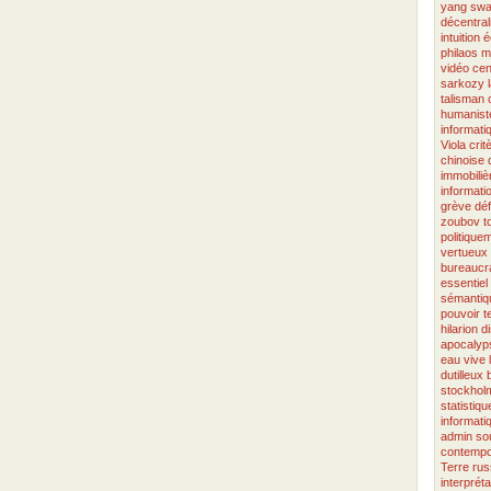
yang
swa
décentral
intuition
é
philaos
m
vidéo
cen
sarkozy
talisman
humanist
informati
Viola
crit
chinoise
immobiliè
informati
grève
dé
zoubov
t
politique
vertueux
bureaucra
essentiel
sémantiq
pouvoir
t
hilarion
d
apocalyp
eau vive
dutilleux
stockhol
statistiqu
informati
admin
so
contempo
Terre
rus
interpréta