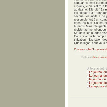
soudain comme par magie 
cristaux, le ciel est d'un
apaisante. Elle dit "
La n
les soldats qui s'abando
secoue, les incite à ne
ressemble fort à un coma
dans les airs. On est so
hurlants. Mais infatigable
résister au mortel engourd
Soudain, les nuages dispar
Car il était là le camp 
salvation ! Exultation d
Quelle leçon, pour vous p
Continuer à lire "Le journal
Posté par
Bruno Lussa
Billets ayant 
Le journal du
Le journal du
le journal d
Le journal d
La réponse d