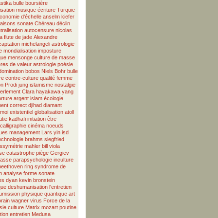
stika
bulle boursière
isation
musique
écriture
Turquie
conomie d'échelle
anselm kiefer
aisons
sonate
Chéreau
déclin
tralisation
autocensure
nicolas
la flute de jade
Alexandre
captation
michelangeli
astrologie
e
mondialisation
imposture
que
mensonge
culture de masse
ères de valeur
astrologie
poésie
domination
bobos
Niels Bohr
bulle
re
contre-culture
qualité
femme
on
Prodi
jung
islamisme
nostalgie
ferlement
Clara
hayakawa
yang
orture
argent
islam
écologie
ment correct
djihad
diamant
moi existentiel
globalisation
atoll
tie
kadhafi
initiation
être
calligraphie
cinéma
noeuds
ues
management
Lars
yin
isd
echnologie
brahms
siegfried
issymétrie
mahler
bill viola
se
catastrophe
piège
Gergiev
lasse
parapsychologie
inculture
beethoven
ring
syndrome de
m
analyse
forme sonate
es
dyan
kevin bronstein
que
deshumanisation
l'entretien
umission
physique quantique
art
rain
wagner
virus
Force de la
sie
culture
Matrix
mozart
poutine
tion
entretien
Medusa