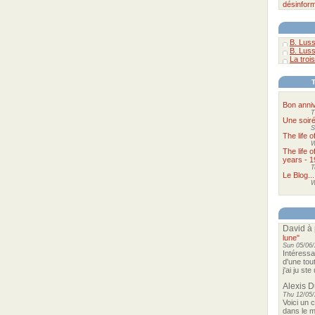
désinform
B. Luss
B. Luss
La trois
Bon anniv
T
Une soir
S
The life 
W
The life 
years - 1
T
Le Blog...
W
David
à 
lune"
Sun 05/06/
Intéressa
d'une tou
j'ai ju st
Alexis 
Thu 12/05/
Voici un 
dans le m