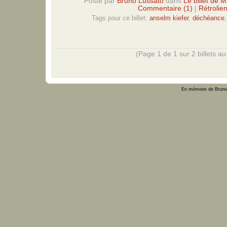
Posté par
Bruno Lussato
dans
Le billet de 
Commentaire (1)
|
Rétrolien
Tags pour ce billet:
anselm kiefer
,
déchéance
(Page 1 de 1 sur 2 billets au 
En mémoire de Bruno 