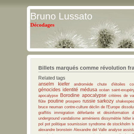
Bruno Lussato
Décodages
Billets marqués comme révolution fr
Related tags
anselm kiefer
andromède
chute d'étoiles
c
génocides
identité
médusa
océan
saint-exupér
Borodine apocalypse
apocalypse
critères de va
poutine
russie
sarkozy
flûte
prospero
shakespea
bruce neuman
contre-culture
déclin de l'Europe
dissolu
graffitis
immigration déferlante et désinformation
underground
vandalisme
arméniens
dissymétrie
hitler
i
pol pot
politique
soumission
syndrome de stockholm
t
alexandre bronstein
Alexandre del Valle
analyse
assist