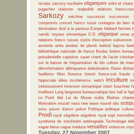
oligarques
nicolas sarcozy
nucléaire
ordre et chaos
pugachev
réalisme.
realpolitik
relations franco-rus
Sarkozy
setchine
succesion
succession
compromis
concert franco russe
contagion du bien
d
domination
droit à la paresse
Europe
hédiard
hermès
oligarque
namiki
noyaux sémantique
O.D.
omas
p
relations franco russes
stylos d'exception
subversion 
amnistie
anita
années de plomb
battisti
bayrou
bee
bibliothèque nationale de france
Boulez
breton
bureau
présidentielle
captation
cauet
chant de l'acier
christia
sur la baisse de fréquentation du blo
culture de mas
déinsformation
délinquance
diabolisation
Diana
distra
feuilleton
fillon
florence foresti
france-soir
fraude
inculture
hippocrate
idées
incohérence. welch
in
intéressement
inversion sémantique
islam
kouchner
l
meilleurs
Lang
langouste bureaucratique
lars hall
le fig
Le Point
libé
Loi de Moore
mafia
Maitres chante
octop
Motivation
mozart
nasa
new wave
nouvel obs
sens
poivre d'arvor
police
Politique
politique culture
Prodi
royal
ségolène
ségolène royal
sept merveill
syndrome de stockholm antérograde
Technologie
tél
versailles
vague bleue
vague médusa
violences
voy
Tuesday, 27 November 2007