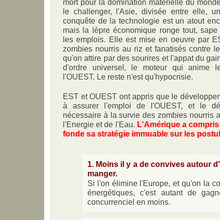
mort pour la domination matérielle du monde.
le challenger, l'Asie, divisée entre elle, u
conquête de la technologie est un atout en
mais la lèpre économique ronge tout, sape l
les emplois. Elle est mise en oeuvre par E
zombies nourris au riz et fanatisés contre l
qu'on attire par des sourires et l'appat du g
d'ordre universel, le moteur qui anime l
l'OUEST. Le reste n'est qu'hypocrisie.
EST et OUEST ont appris que le développem
à assurer l'emploi de l'OUEST, et le dév
nécessaire à la survie des zombies nourris au
l'Energie et de l'Eau.
L'Amérique a compris 
fonde sa stratégie immuable sur les postul
1. Moins il y a de convives autour d'u
manger.
Si l'on élimine l'Europe, et qu'on la 
énergétiques, c'est autant de gag
concurrenciel en moins.