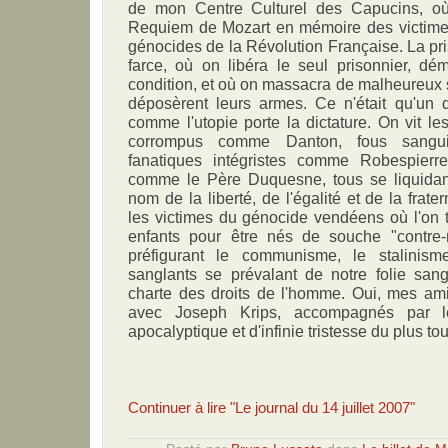
de mon Centre Culturel des Capucins, o
Requiem de Mozart en mémoire des victime
génocides de la Révolution Française. La prise
farce, où on libéra le seul prisonnier, dé
condition, et où on massacra de malheureux 
déposèrent leurs armes. Ce n'était qu'un dé
comme l'utopie porte la dictature. On vit le
corrompus comme Danton, fous sangui
fanatiques intégristes comme Robespierr
comme le Père Duquesne, tous se liquidan
nom de la liberté, de l'égalité et de la frater
les victimes du génocide vendéens où l'on t
enfants pour être nés de souche "contre-ré
préfigurant le communisme, le stalinis
sanglants se prévalant de notre folie san
charte des droits de l'homme. Oui, mes ami
avec Joseph Krips, accompagnés par l
apocalyptique et d'infinie tristesse du plus t
Continuer à lire "Le journal du 14 juillet 2007"