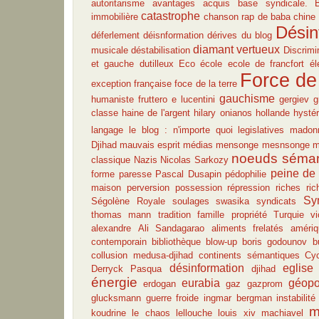
autoritarisme
avantages acquis
base syndicale.
B
catastrophe
immobilière
chanson rap de baba
chine
Désin
déferlement
déisnformation
dérives du blog
diamant vertueux
musicale
déstabilisation
Discrimi
et gauche
dutilleux
Eco
école
ecole de francfort
él
Force de 
exception française
foce de la terre
gauchisme
humaniste
fruttero e lucentini
gergiev
g
classe
haine de l'argent
hilary onianos
hollande
hystér
langage
le blog : n'importe quoi
legislatives
madon
Djihad
mauvais esprit
médias
mensonge
mesnsonge
m
noeuds séman
classique
Nazis
Nicolas Sarkozy
peine de
forme
paresse
Pascal Dusapin
pédophilie
maison
perversion
possession
répression
riches
ri
Sy
Ségolène Royale
soulages
swasika
syndicats
thomas mann
tradition famille propriété
Turquie
v
alexandre
Ali Sandagarao
aliments frelatés
amériq
contemporain
bibliothèque
blow-up
boris godounov
b
collusion medusa-djihad
continents sémantiques
Cy
désinformation
eglise 
Derryck Pasqua
djihad
énergie
eurabia
géopo
erdogan
gaz
gazprom
glucksmann
guerre froide
ingmar bergman
instabilité
m
koudrine
le chaos
lellouche
louis xiv
machiavel