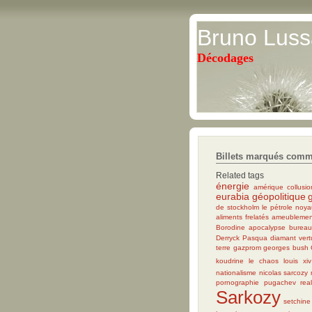
Bruno Luss
Décodages
Billets marqués com
Related tags
énergie
amérique
collusi
eurabia
géopolitique
de stockholm
le pétrole
noya
aliments frelatés
ameublemen
Borodine apocalypse
bureau
Derryck Pasqua
diamant ver
terre
gazprom
georges bush
koudrine
le chaos
louis xiv
nationalisme
nicolas sarcozy
pornographie
pugachev
real
Sarkozy
setchine