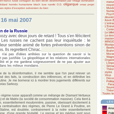
ert franco russe
contagion du bien
déclin
désinformation par l'image
domination
manus
oligarque
édiard
hermès
humanisme
kitsch
luxe
namiki
O.D.
omas
projet
moyen
Musée
sses
stylos d'exception
subversion du bien
Numis
Psycho
deuxie
 16 mai 2007
Kevin B
L'entra
L'Entre
Conte
on de la Russie
Le bill
kozy avec deux jours de retard ! Tous s'en félicitent
Le doss
master
 Les russes ne cachent pas leur inquiétude : le
MINGE
leur semble animé de fortes préventions sinon de
Musiqu
Beeth
. Ils regrettent Chirac.
Brah
 n'ai pas d'idées arrêtées sur la question de savoir si la
Mozar
Wagn
 pas justifiée. La géopolitique et les relations internationales
Organi
ité et je me garderai soigneusement de ne pas ajouter aux
L'impo
 dans les milieux mondains.
Séman
Théor
stylos
e de la désinformation, il me semble que l'on peut relever un
Virus
é des faits, la construction des inférences, et en définitive les
Décod
tine. Je me bornerai ici à montrer trois jugements différents sur
Politi
colas Sarkozy.
Para
Soumi
Théori
Toutes le
 le régime russe apparaît comme un mélange de Diamant Vertueux
) et de Matrix (la société de consommation massive). Cela tient à
LÉG
e, essentiellement moutonnière, passive, obeissant docilement à
La centralisation des régimes, de Pierre Le Grand à Poutine, en
***
Amate
taline, est doublée, contrairement à la notre essentiellement
***
ise, d'une grande brutalité. Le presse et les médias sont sous
Polit