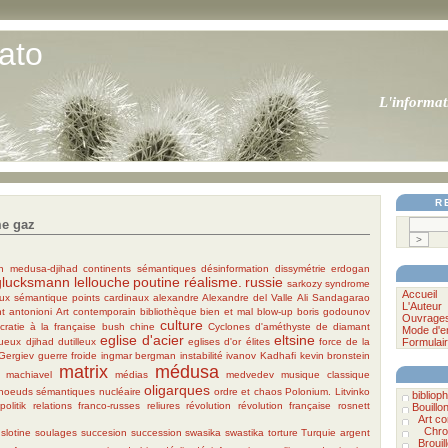
ato
L'informat
R
me gaz
on medusa-djihad
continents sémantiques
désinformation
dissymétrie
erdogan
glucksmann
lellouche
poutine
réalisme.
russie
sarkozy
syndrome
Accueil
ux sémantique
points cardinaux
alexandre
Alexandre del Valle
Ali Sandagarao
L'Auteur
t
antonioni
Art contemporain
bibliothèque
bien et mal
blow-up
boris godounov
Ouvrage
culture
cratie à la française
bush
chine
Cyclones
d'améthyste
de diamant
Mode d'e
eglise d'acier
eltsine
tueux
djihad
dutilleux
eglises d'or
élites
force de la
Formulair
Gergiev
guerre froide
ingmar bergman
instabilité
ivanov
Kadhafi
kevin bronstein
matrix
médusa
machiavel
médias
medvedev
musique classique
oligarques
noeuds sémantiques
nucléaire
ordre et chaos
Polonium. Litvinko
bibliophi
politik
relations franco-russes
reliures
révolution
révolution française
rosnett
Bouillo
Art c
Chro
slotine
soulages
succesion
succession
swasika
swastika
torture
Turquie
argent
Brouil