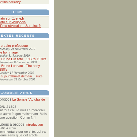
ation
sarkozy
LIENS
ato sur Evene.fr
ato sur Wikipedia
ième révolution - Sur Lire: fr
TEXTES RÉCENTS
ersaire professeur
hursday 25 November 2010
ée hommage...
unday 31 January 2010
of Bruno Lussato - 1960's 1970's
ednesday 9 December 2009
of Bruno Lussato - The early
950's
uesday 17 November 2009
 aujourd'hui et demain... suite.
ednesday 28 October 2009
COMMENTAIRES
propos
La Sonate "Au clair de
2011 à 13:23
nt tout ça! Je vois l e morceau
te autre fa çon maintenant. Mais
e une question: Comm [...]
Dubois
à propos
Introduction
2011 à 22:20
commentaire sur ce si te, qui va
ême sens q ue cet article :