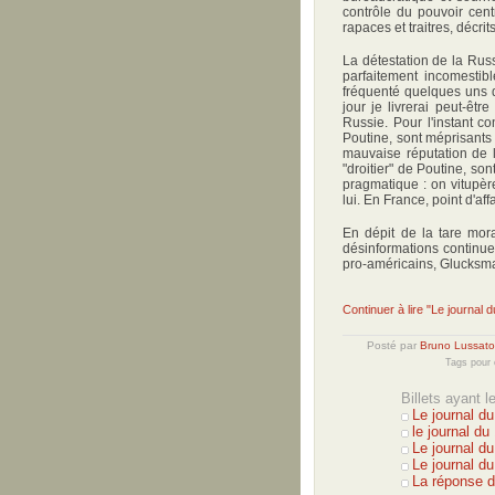
contrôle du pouvoir cen
rapaces et traitres, décr
La détestation de la Rus
parfaitement incomestibl
fréquenté quelques uns d
jour je livrerai peut-êtr
Russie. Pour l'instant c
Poutine, sont méprisants 
mauvaise réputation de l
"droitier" de Poutine, s
pragmatique : on vitupèr
lui. En France, point d'a
En dépit de la tare mora
désinformations continue
pro-américains, Glucksma
Continuer à lire "Le journal 
Posté par
Bruno Lussato
Tags pour 
Billets ayant 
Le journal du
le journal d
Le journal d
Le journal d
La réponse d