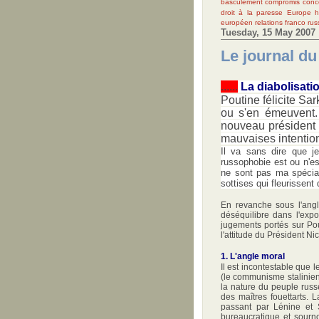
basculement
compromis
conc
droit à la paresse
Europe
h
européen
relations franco ru
Tuesday, 15 May 2007
Le journal du
......
La diabolisati
Poutine félicite Sar
ou s'en émeuvent.
nouveau président 
mauvaises intentions
Il va sans dire que je
russophobie est ou n'est
ne sont pas ma spécial
sottises qui fleurissent
En revanche sous l'angl
déséquilibre dans l'expos
jugements portés sur Pou
l'attitude du Président Ni
1. L'angle moral
Il est incontestable que
(le communisme stalinien
la nature du peuple russ
des maîtres fouettarts. 
passant par Lénine et S
bureaucratique et sourno