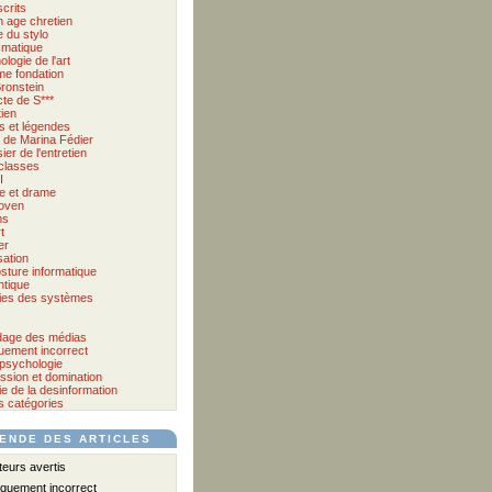
crits
 age chretien
 du stylo
matique
logie de l'art
me fondation
ronstein
cte de S***
tien
s et légendes
et de Marina Fédier
ier de l'entretien
classes
I
e et drame
oven
ms
t
er
sation
sture informatique
tique
ies des systèmes
age des médias
quement incorrect
psychologie
ssion et domination
e de la desinformation
s catégories
ENDE DES ARTICLES
urs avertis
iquement incorrect