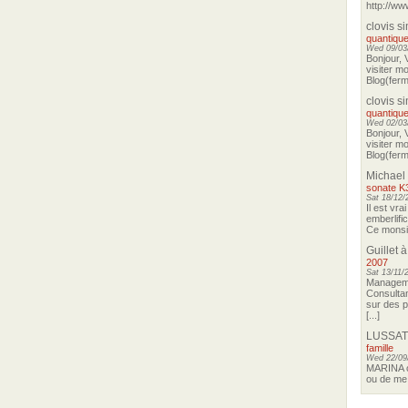
http://ww
clovis s
quantique
Wed 09/03/
Bonjour, 
visiter m
Blog(ferma
clovis s
quantique
Wed 02/03/
Bonjour, 
visiter m
Blog(ferma
Michael
sonate K
Sat 18/12/
Il est vra
emberlifi
Ce monsieu
Guillet
à
2007
Sat 13/11/
Manageme
Consultan
sur des p
[...]
LUSSAT
famille
Wed 22/09
MARINA o
ou de me 