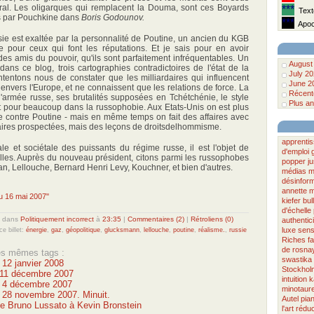
tral. Les oligarques qui remplacent la Douma, sont ces Boyards
***
Texte
its par Pouchkine dans
Boris Godounov.
***
Apoca
sie est exaltée par la personnalité de Poutine, un ancien du KGB
e pour ceux qui font les réputations. Et je sais pour en avoir
es amis du pouvoir, qu'ils sont parfaitement infréquentables. Un
August
e dans ce blog, trois cartographies contradictoires de l'état de la
July 2
ontentons nous de constater que les milliardaires qui influencent
June 2
envers l'Europe, et ne connaissent que les relations de force. La
Récente
'armée russe, ses brutalités supposées en Tchétchénie, le style
Plus an
ont pour beaucoup dans la russophobie. Aux Etats-Unis on est plus
e contre Poutine - mais en même temps on fait des affaires avec
ffaires prospectées, mais des leçons de droitsdelhommisme.
apprenti
le et sociétale des puissants du régime russe, il est l'objet de
d'emploi
lles. Auprès du nouveau président, citons parmi les russophobes
popper
ju
n, Lellouche, Bernard Henri Levy, Kouchner, et bien d'autres.
médias
m
désinform
annette 
du 16 mai 2007"
kiefer
bul
d'échelle
dans
Politiquement incorrect
à
23:35
|
Commentaires (2)
|
Rétroliens (0)
authentici
luxe
sen
ce billet:
énergie
,
gaz
,
géopolitique
,
glucksmann
,
lellouche
,
poutine
,
réalisme.
,
russie
Riches
f
de rosna
les mêmes tags :
swastika
 12 janvier 2008
Stockhol
u 11 décembre 2007
intuition
k
u 4 décembre 2007
minotaur
u 28 novembre 2007. Minuit.
Autel
pia
e Bruno Lussato à Kevin Bronstein
l'art
réduc