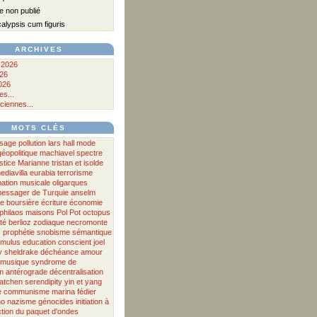
 non publié
lypsis cum figuris
ARCHIVES
 2026
026
026
s...
ciennes...
MOTS CLÉS
ssage
pollution
lars hall
mode
géopolitique
machiavel
spectre
stice
Marianne
tristan et isolde
ediavilla
eurabia
terrorisme
ation musicale
oligarques
messager
de
Turquie
anselm
le boursière
écriture
économie
philaos
maisons
Pol Pot
octopus
té
berlioz
zodiaque
necromonte
s
prophétie
snobisme
sémantique
amulus
education
conscient
joel
y
sheldrake
déchéance
amour
musique
syndrome de
m antérograde
décentralisation
atchen
serendipity
yin et yang
e
communisme
marina fédier
no
nazisme
génocides
initiation à
tion du paquet d'ondes