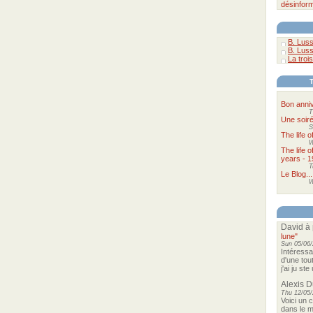
désinform
B. Luss
B. Luss
La trois
Bon anniv
T
Une soir
S
The life 
W
The life 
years - 1
T
Le Blog...
W
David
à 
lune"
Sun 05/06/
Intéressa
d'une tou
j'ai ju st
Alexis 
Thu 12/05/
Voici un 
dans le m