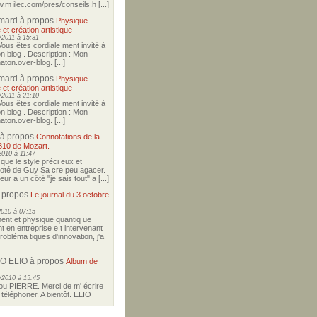
w.m ilec.com/pres/conseils.h [...]
imard
à propos
Physique
 et création artistique
2011 à 15:31
Vous êtes cordiale ment invité à
on blog . Description : Mon
ton.over-blog. [...]
imard
à propos
Physique
 et création artistique
2011 à 21:10
Vous êtes cordiale ment invité à
on blog . Description : Mon
ton.over-blog. [...]
à propos
Connotations de la
310 de Mozart.
2010 à 11:47
i que le style préci eux et
coté de Guy Sa cre peu agacer.
r a un côté "je sais tout" a [...]
 propos
Le journal du 3 octobre
2010 à 07:15
nt et physique quantiq ue
t en entreprise e t intervenant
robléma tiques d'innovation, j'a
O ELIO
à propos
Album de
/2010 à 15:45
u PIERRE. Merci de m' écrire
téléphoner. A bientôt. ELIO