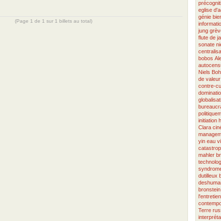
précognit
eglise d'a
génie
bie
(Page 1 de 1 sur 1 billets au total)
informati
jung
grèv
flute de j
sonate
n
centralisa
bobos
Al
autocens
Niels Boh
de valeur
contre-cu
dominati
globalisat
bureaucra
politique
initiation
Clara
ci
managem
yin
eau v
catastro
mahler
b
technolog
syndrome
dutilleux
deshuman
bronstein
l'entretien
contempo
Terre
rus
interpréta