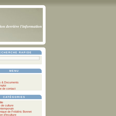
ion derrière l'information
ECHERCHE RAPIDE
MENU
s & Documents
mploi
e de contact
CATÉGORIES
lie
n de culture
ontemporain
nique de Frédéric Bonnet
lon d'inculture