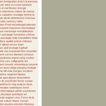
ion
immigration
droit à la paresse
cier
mise en scène
barbarie
n et mal
Boulez
énergie
on
islamisme
culture de masse
e
captation
nostalgie
femme
la
ade
déclin
déferlement
Chéreau
icolas sarkozy
vidéo
tion
Prodi
michelangeli
talisman
exandre
imposture informatique
ure
mensonge
mondialisation
r
astrologie humaniste
critères
astrologie
bulle immobilière
Viola
lture
qualité
poésie chinoise
on
djihad
torture
islam
ion
atoll
écologie
kadhafi
tie
moi existentiel
être essentiel
ment correct
diamant vertueux
hayakawa
argent
yang
zoubov
néma
Lars
calligraphie
isd
ent
noeuds sémantiques
pouvoir
ive
lasse
piège
parapsychologie
phe
bill viola
Gergiev
inculture
rahms
siegfried
hilarion
ie
apocalypse
dissymétrie
 de stockholm
forme sonate
beethoven
ring
analyse
dyan
isation
statistiques
kevin
informatique
admin
soumission
physique quantique
art
rain
wagner
virus
Force de la
sie
culture
Matrix
mozart
tion
poutine
entretien
Medusa