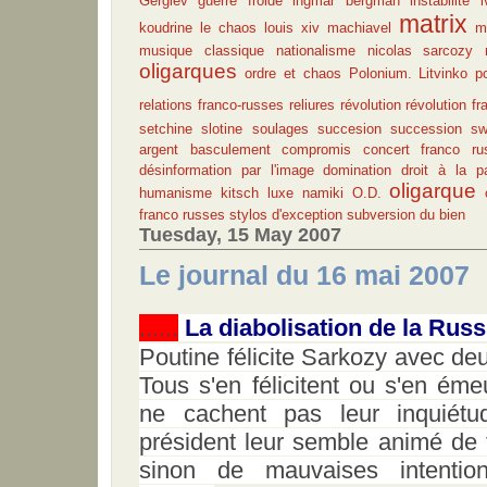
Gergiev
guerre froide
ingmar bergman
instabilité
matrix
koudrine
le chaos
louis xiv
machiavel
m
musique classique
nationalisme
nicolas sarcozy
oligarques
ordre et chaos
Polonium. Litvinko
p
relations franco-russes
reliures
révolution
révolution fr
setchine
slotine
soulages
succesion
succession
sw
argent
basculement
compromis
concert franco ru
désinformation par l'image
domination
droit à la p
oligarque
humanisme
kitsch
luxe
namiki
O.D.
franco russes
stylos d'exception
subversion du bien
Tuesday, 15 May 2007
Le journal du 16 mai 2007
......
La diabolisation de la Russ
Poutine félicite Sarkozy avec deu
Tous s'en félicitent ou s'en ém
ne cachent pas leur inquiét
président leur semble animé de 
sinon de mauvaises intentions