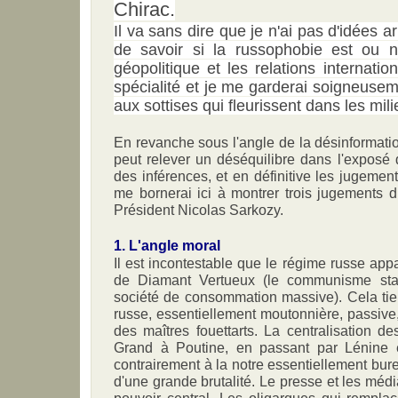
Chirac.
Il va sans dire que je n'ai pas d'idées a
de savoir si la russophobie est ou n'
géopolitique et les relations internat
spécialité et je me garderai soigneuse
aux sottises qui fleurissent dans les mi
En revanche sous l'angle de la désinformatio
peut relever un déséquilibre dans l'exposé d
des inférences, et en définitive les jugemen
me bornerai ici à montrer trois jugements dif
Président Nicolas Sarkozy.
1. L'angle moral
Il est incontestable que le régime russe a
de Diamant Vertueux (le communisme stali
société de consommation massive). Cela tie
russe, essentiellement moutonnière, passive
des maîtres fouettarts. La centralisation d
Grand à Poutine, en passant par Lénine e
contrairement à la notre essentiellement bur
d'une grande brutalité. Le presse et les méd
pouvoir central. Les oligarques qui rempla