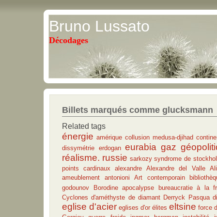
Bruno Lussato
Décodages
Billets marqués comme glucksmann
Related tags
énergie
amérique
collusion medusa-djihad
contin
eurabia
gaz
géopolit
dissymétrie
erdogan
réalisme.
russie
sarkozy
syndrome de stockho
points cardinaux
alexandre
Alexandre del Valle
Al
ameublement
antonioni
Art contemporain
bibliothè
godounov
Borodine apocalypse
bureaucratie à la f
Cyclones
d'améthyste
de diamant
Derryck Pasqua
d
eglise d'acier
eltsine
eglises d'or
élites
force d