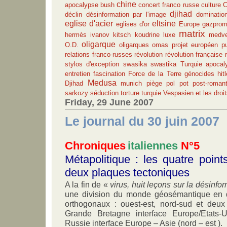
chine
apocalypse
bush
concert franco russe
culture
C
djihad
déclin
désinformation par l'image
dominatio
eglise d'acier
eltsine
eglises d'or
Europe
gazpro
matrix
hermès
ivanov
kitsch
koudrine
luxe
medv
oligarque
O.D.
oligarques
omas
projet européen
p
relations franco-russes
révolution
révolution française
stylos d'exception
swasika
swastika
Turquie
apocal
entretien
fascination
Force de la Terre
génocides
hitl
Medusa
Djihad
munich
piège
pol pot
post-roman
sarkozy
séduction
torture
turquie
Vespasien et les droi
Friday, 29 June 2007
Le journal du 30 juin 2007
Chroniques
italiennes
N°5
Métapolitique : les quatre point
deux plaques tectoniques
A la fin de «
virus, huit leçons sur la désinfo
une division du monde géosémantique en d
orthogonaux : ouest-est, nord-sud et deux
Grande Bretagne interface Europe/Etats-
Russie interface Europe – Asie (nord – est ).