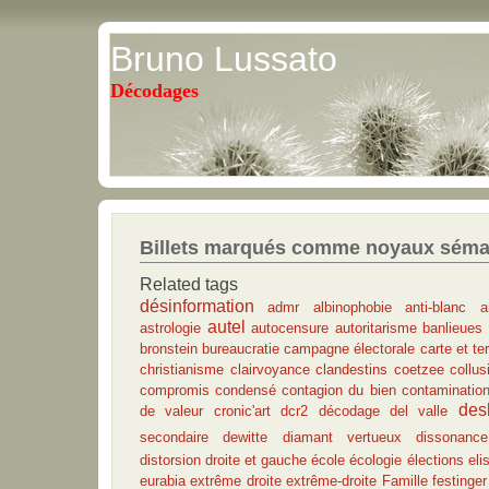
Bruno Lussato
Décodages
Billets marqués comme noyaux séma
Related tags
désinformation
admr
albinophobie
anti-blanc
a
autel
astrologie
autocensure
autoritarisme
banlieues
bronstein
bureaucratie
campagne électorale
carte et ter
christianisme
clairvoyance
clandestins
coetzee
collu
compromis
condensé
contagion du bien
contaminatio
des
de valeur
cronic'art
dcr2
décodage
del valle
secondaire
dewitte
diamant vertueux
dissonance
distorsion
droite et gauche
école
écologie
élections
eli
eurabia
extrême droite
extrême-droite
Famille
festinger