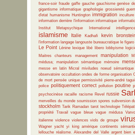
france-soir
fraude
gaffe
gauche
gauchisme
genèse de
gigantisme informatique
graphologie
grossiereté
guer
immigration
d'etat
humanisme
Huntington
inculture
information derrière l'information
informatique
informati
Institut Metapsychique International
intelligenc
islamisme
Italie
kevin bronstei
Kadhafi
l'information
langage
langouste bureaucratique
le figaro
Le Point
Lénine
lexique
libé
libero
lobbyisme
logici
manipulation
Maitres chanteurs
management
M
mens
médusa; manipulation sémantique
mémoire
messe en latin
Micral
miviludes
noeud sémantique
observatoire
occultation
ondes de forme
organisation
O
de mort
pensée unique
permissivité
pierre-andré tagui
politiquement correct
poutine
police
pollution
p
Sar
russie
psychocinèse
racaille
racisme
Revel
merveilles du monde
soumission
spores
subversion d
stockholm
Tarik Ramadan
tarot
technologie
Télépat
propriété
Travail
vague bleue
vague médusa
Varvo
viru
italienne
violence
violences
viols de groupe
Wagner
yacht
yi king
amérique
continents sémant
lellouche
réalisme.
Alexandre del Valle
argent
bien 