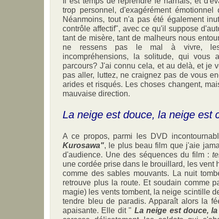
Il est temps de reprendre le harnais, et d'év
trop personnel, d'exagérément émotionnel d
Néanmoins, tout n'a pas été également inut
contrôle affectif", avec ce qu'il suppose d'au
tant de misère, tant de malheurs nous entou
ne ressens pas le mal à vivre, les 
incompréhensions, la solitude, qui vous
parcours? J'ai connu cela, et au delà, et je 
pas aller, luttez, ne craignez pas de vous e
arides et risqués. Les choses changent, ma
mauvaise direction.
La neige est douce, la neige est
A ce propos, parmi les DVD incontournabl
Kurosawa"
, le plus beau film que j'aie jam
d'audience. Une des séquences du film :
t
une cordée prise dans le brouillard, les vent 
comme des sables mouvants. La nuit tombe
retrouve plus la route. Et soudain comme pa
magie) les vents tombent, la neige scintille de 
tendre bleu de paradis. Apparaît alors la fé
apaisante. Elle dit "
La neige est douce, l