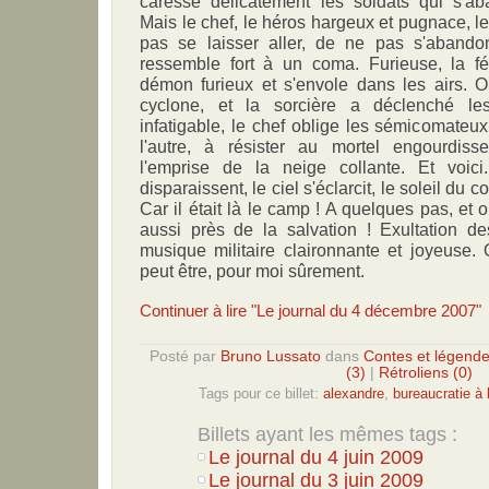
caresse délicatement les soldats qui s'a
Mais le chef, le héros hargeux et pugnace, le
pas se laisser aller, de ne pas s'aband
ressemble fort à un coma. Furieuse, la f
démon furieux et s'envole dans les airs. On
cyclone, et la sorcière a déclenché le
infatigable, le chef oblige les sémicomateu
l'autre, à résister au mortel engourdiss
l'emprise de la neige collante. Et voic
disparaissent, le ciel s'éclarcit, le soleil du 
Car il était là le camp ! A quelques pas, et o
aussi près de la salvation ! Exultation 
musique militaire claironnante et joyeuse.
peut être, pour moi sûrement.
Continuer à lire "Le journal du 4 décembre 2007"
Posté par
Bruno Lussato
dans
Contes et légend
(3)
|
Rétroliens (0)
Tags pour ce billet:
alexandre
,
bureaucratie à 
Billets ayant les mêmes tags :
Le journal du 4 juin 2009
Le journal du 3 juin 2009