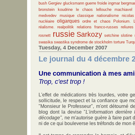
bush
Gergiev
glucksmann
guerre froide
ingmar bergma
bronstein
koudrine
le chaos
lellouche
machiavel
medvedev
musique classique
nationalisme
nicola
oligarques
nucléaire
ordre et chaos
Polonium. L
réalisme.
realpolitik
relations franco-russes
reliures
russie
Sarkozy
rosnett
setchine
slotine
swasika
swastika
syndrome de stockholm
torture
Turq
Tuesday, 4 December 2007
Le journal du 4 décembre 
Une communication à mes ami
Trop, c'est trop !
L'effet de médications très lourdes, votre ge
sollicitude, le respect et la confiance que 
"Monsieur le Professeur", m'ont détourné de 
blog dont la devise "
L'information derrière 
décodage",
ne m'autorise guère à faire part
ni de ce qui bouleverse les tréfonds de mon ê