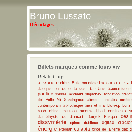
Bruno Lussato
Décodages
Billets marqués comme louis xiv
Related tags
alexandre
bureaucratie à 
airbus
Bulle boursière
d'acquisition.
de
dette des Etats-Unis
économiqueme
poutine
presse. accident
pugachev. fondation. tranc
del Valle
Ali Sandagarao
aliments frelatés
amériq
contemporain
bibliothèque
bien et mal
blow-up
boris
bush
chine
collusion medusa-djihad
continents s
désin
d'améthyste
de diamant
Derryck Pasqua
dissymétrie
eglise d'acier
djihad
dutilleux
énergie
eurabia
erdogan
force de la terre
gaz
g