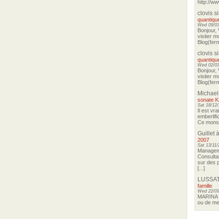
http://ww
clovis s
quantique
Wed 09/03
Bonjour, 
visiter m
Blog(ferm
clovis s
quantique
Wed 02/03
Bonjour, 
visiter m
Blog(ferm
Michael
sonate K
Sat 18/12/
Il est vra
emberlif
Ce monsie
Guillet
à
2007
Sat 13/11/
Manageme
Consultan
sur des p
[...]
LUSSAT
famille
Wed 22/09
MARINA o
ou de me 