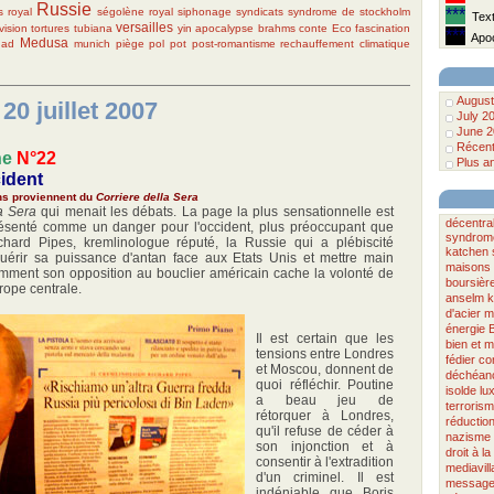
Russie
s
royal
ségolène royal
siphonage
syndicats
syndrome de stockholm
***
Text
versailles
vision
tortures
tubiana
yin
apocalypse
brahms
conte
Eco
fascination
***
Apoc
Medusa
had
munich
piège
pol pot
post-romantisme
rechauffement climatique
August
20 juillet 2007
July 2
June 2
Récent
ne
N°22
Plus a
ident
ons proviennent du
Corriere della Sera
la Sera
qui menait les débats. La page la plus sensationnelle est
décentral
ésenté comme un danger pour l'occident, plus préoccupant que
syndrome
hard Pipes, kremlinologue réputé, la Russie qui a plébiscité
katchen
quérir sa puissance d'antan face aux Etats Unis et mettre main
maisons
amment son opposition au bouclier américain cache la volonté de
boursièr
rope centrale.
anselm k
d'acier
m
énergie
Il est certain que les
bien et m
tensions entre Londres
fédier
co
et Moscou, donnent de
déchéan
quoi réfléchir. Poutine
isolde
lu
a beau jeu de
terroris
rétorquer à Londres,
réductio
qu'il refuse de céder à
nazisme
son injonction et à
droit à l
consentir à l'extradition
mediavill
d'un criminel. Il est
message
indéniable que Boris