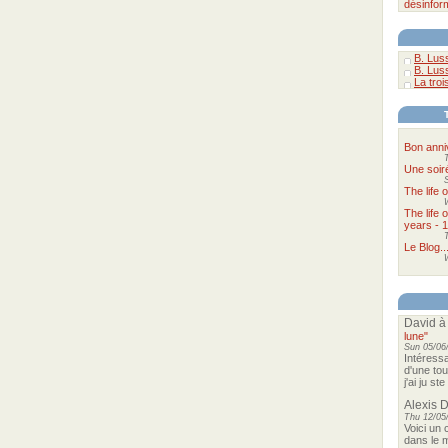
désinfor
B. Lus
B. Lus
La troi
Bon anni
Une soir
The life 
The life 
years - 
Le Blog..
David
à
lune"
Sun 05/06
Intéressa
d'une tou
j'ai ju s
Alexis 
Thu 12/05
Voici un 
dans le m