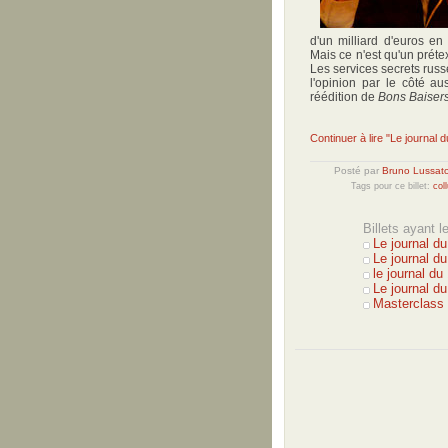
d'un milliard d'euros en
Mais ce n'est qu'un préte
Les services secrets russ
l'opinion par le côté aus
réédition de
Bons Baiser
Continuer à lire "Le journal d
Posté par
Bruno Lussat
Tags pour ce billet:
col
Billets ayant 
Le journal du
Le journal d
le journal d
Le journal d
Masterclass 