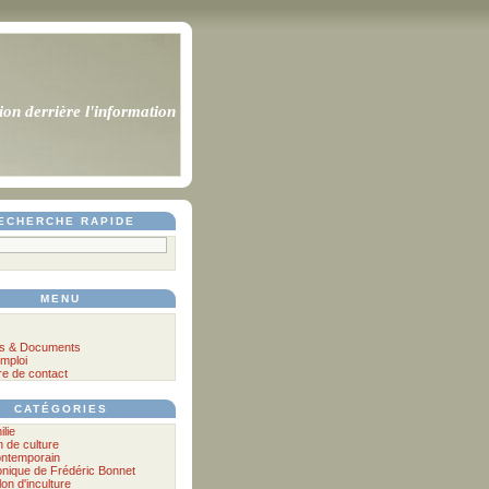
ion derrière l'information
ECHERCHE RAPIDE
MENU
s & Documents
mploi
re de contact
CATÉGORIES
ilie
n de culture
ontemporain
nique de Frédéric Bonnet
lon d'inculture