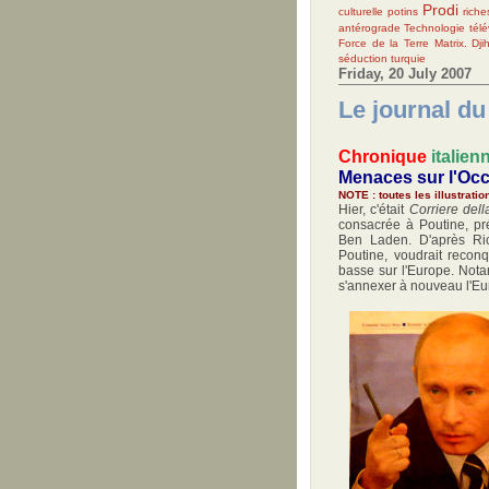
Prodi
culturelle
potins
riche
antérograde
Technologie
télé
Force de la Terre
Matrix. Dji
séduction
turquie
Friday, 20 July 2007
Le journal du 
Chronique
italien
Menaces sur l'Occ
NOTE : toutes les illustrati
Hier,
c'était
Corriere del
consacrée à Poutine, pr
Ben Laden. D'après Ric
Poutine, voudrait recon
basse sur l'Europe. Not
s'annexer à nouveau l'Eu