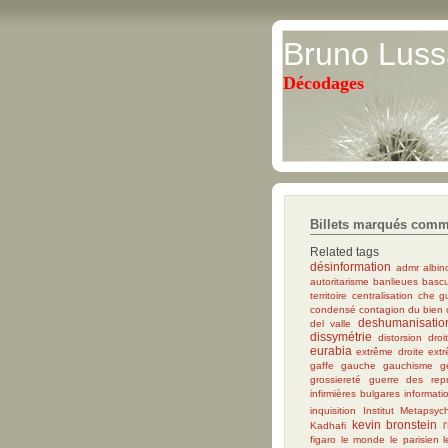
Bruno Luss
Décodages
Billets marqués comm
Related tags
désinformation
admr
albi
autoritarisme
banlieues
basc
territoire
centralisation
che g
condensé
contagion du bien
deshumanisatio
del valle
dissymétrie
distorsion
droi
eurabia
extrême droite
extr
gaffe
gauche
gauchisme
g
grossiereté
guerre des repr
infirmières bulgares
informati
inquisition
Institut Metapsyc
kevin bronstein
Kadhafi
l
figaro
le monde
le parisien
l