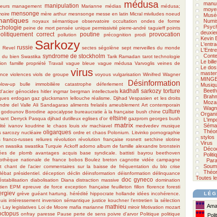
médusa
manus
manipulation
eurs
management
Marianne
médias
médusa;
moyen
mensonge
oire
mère arthur
mesnsonge
messe en latin
Micral
miviludes
noeud
Musée
antiques
Numi
noyaux sémantique
observatoire
occultation
ondes de forme
Psych
chologie
peine de mort
pensée unique
permissivité
pierre-andré taguieff
points
deuxie
olitiquement correct
poutine
provocation
pollution
précognition
prodi
Kevin 
Sarkozy
L'entra
russie
e
Revel
sectes
ségolène
sept merveilles du monde
L'Entre
syndrome de stockholm
Conte
n du bien
Swastika
Tarik Ramadan
tarot
technologie
Le bill
tion famille propriété
Travail
vague bleue
vague médusa
Varvoglis
veines de
Le doss
virus
master
ence
violences
viols de groupe
voyous
vulgarisation
Winifred Wagner
MINGE
Désinformation
blow-up
bulle immobilière
catastrophe
déferlement
Musiqu
kadhafi
sarkozy
torture
Beet
d'acier
génocides
hitler
ingmar bergman
intellectuels
Brah
ques
erdogan
gaz
glucksmann
lellouche
réalisme.
Djihad
Vespasien et les droits
Moza
ndre del Valle
Ali Sandagarao
aliments frelatés
ameublement
Art contemporain
Wagn
culture
s godounov
Borodine apocalypse
bureaucratie à la française
bush
chine
Organi
eltsine
mant
Derryck Pasqua
djihad
dutilleux
eglises d'or
gazprom
georges bush
L'imp
matrix
Séma
lité
ivanov
koudrine
le chaos
louis xiv
machiavel
medvedev
musique
Théor
oligarques
s sarcozy
nucléaire
ordre et chaos
Polonium. Litvinko
pornographie
stylos
s franco-russes
reliures
révolution
révolution française
rosnett
setchine
slotine
Virus
on
swasika
swastika
Turquie
Ackoff
adorno
album de famille
alexandre bronstein
Déco
ées de plomb
avantages acquis
base syndicale.
battisti
bayrou
beethoven
Polit
liothèque nationale de france
bobos
Boulez
breton
cagnotte vidée
campagne
Para
Soumi
t
chant de l'acier
commentaires sur la baisse de fréquentation du blo
crise
Théor
débat présidentiel.
déception
déclin
déinsformation
déisnformation
délinquance
Toutes l
doc gyneco
éstabilisation
diabolisation
Diana
distraction massive
domination
tien
EPM
epreuve de force
exception française
feuilleton
fillon
florence foresti
ergiev
grève
guéant
hartung.
hérédité
hippocrate
hollande
idées
incohérence.
LÉG
uis
intéressement
inversion sémantique
justice
kouchner
l'entretien
la sélection
***
Amat
mathieu
e Lay
legislatives
Loi de Moore
mafia
marianne
miroir
Motivation
mozart
octopus
***
onfray
paresse
Pause
perte de sens
poivre d'arvor
Politique
politique
Polit