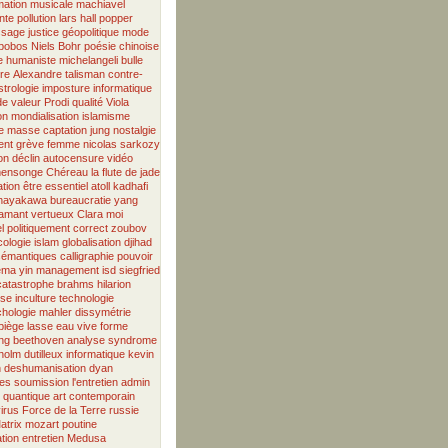
mation musicale
machiavel
nte
pollution
lars hall
popper
ssage
justice
géopolitique
mode
bobos
Niels Bohr
poésie chinoise
ie humaniste
michelangeli
bulle
ère
Alexandre
talisman
contre-
strologie
imposture informatique
de valeur
Prodi
qualité
Viola
on
mondialisation
islamisme
de masse
captation
jung
nostalgie
ent
grève
femme
nicolas sarkozy
on
déclin
autocensure
vidéo
ensonge
Chéreau
la flute de jade
ation
être essentiel
atoll
kadhafi
hayakawa
bureaucratie
yang
iamant vertueux
Clara
moi
l
politiquement correct
zoubov
cologie
islam
globalisation
djihad
sémantiques
calligraphie
pouvoir
éma
yin
management
isd
siegfried
catastrophe
brahms
hilarion
pse
inculture
technologie
hologie
mahler
dissymétrie
piège
lasse
eau vive
forme
ing
beethoven
analyse
syndrome
holm
dutilleux
informatique
kevin
n
deshumanisation
dyan
ues
soumission
l'entretien
admin
 quantique
art contemporain
irus
Force de la Terre
russie
atrix
mozart
poutine
ation
entretien
Medusa