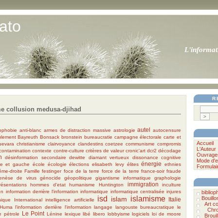
ato
L'informat
R
e collusion medusa-djihad
autel
nophobie
anti-blanc
armes de distraction massive
astrologie
autocensure
ulement
Bayreuth
Bonsack
bronstein
bureaucratie
campagne électorale
carte et
Accueil
uevara
christianisme
clairvoyance
clandestins
coetzee
communisme
compromis
L'Auteur
contamination
contexte
contre-culture
critères de valeur
cronic'art
dcr2
décodage
Ouvrage
n
désinformation secondaire
dewitte
diamant vertueux
dissonance cognitive
Mode d'e
énergie
te et gauche
école
écologie
élections
elisabeth levy
élites
ethnies
Formulai
ême-droite
Famille
festinger
foce de la terre
force de la terre
france-soir
fraude
enèse de virus
génocide
géopolitique
gigantisme informatique
graphologie
immigration
ésentations
hommes d'etat
humanisme
Huntington
inculture
on
information derrière l'information
informatique
informatique centralisée
injures
biblioph
isd
islamisme
Bouillo
islam
Italie
hique International
intelligence artificielle
Art c
'Huma
l'information derrière l'information
langage
langouste bureaucratique
le
Chro
Le Point
e pétrole
Lénine
lexique
libé
libero
lobbyisme
logiciels
loi de moore
Brouil