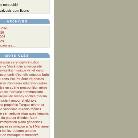
e non publié
alypsis cum figuris
ARCHIVES
 2026
026
026
es...
nciennes...
MOTS CLÉS
isation
serendipity
intuition
 de Stockholm antérograde
swastika
musique
yin et yang
économie d'échelle
octopus
bulle
e
sens
Pol Pot
écriture
philaos
iefer
minotaure
education
eglise
ise en scène
précognition
génie
Boulez
barbarie
communisme
al
joel de rosnay
Riches
marina
nscient
amour
sheldrake
ce
prophétie
Turquie
tristan et
xe
snobisme
eurabia
médias
me
sémantique
oligarques
famulus
n du paquet d'ondes
Autel
immigration
piano
génocides
a paresse
initiation à l'art
Marianne
a
berlioz
spectre
annette
r
de
zodiaque
authenticité