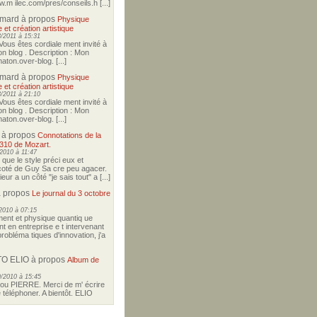
w.m ilec.com/pres/conseils.h [...]
imard
à propos
Physique
 et création artistique
/2011 à 15:31
Vous êtes cordiale ment invité à
on blog . Description : Mon
aton.over-blog. [...]
imard
à propos
Physique
 et création artistique
/2011 à 21:10
Vous êtes cordiale ment invité à
on blog . Description : Mon
aton.over-blog. [...]
à propos
Connotations de la
310 de Mozart.
2010 à 11:47
i que le style préci eux et
icoté de Guy Sa cre peu agacer.
ur a un côté "je sais tout" a [...]
 propos
Le journal du 3 octobre
2010 à 07:15
nt et physique quantiq ue
t en entreprise e t intervenant
robléma tiques d'innovation, j'a
O ELIO
à propos
Album de
/2010 à 15:45
u PIERRE. Merci de m' écrire
téléphoner. A bientôt. ELIO