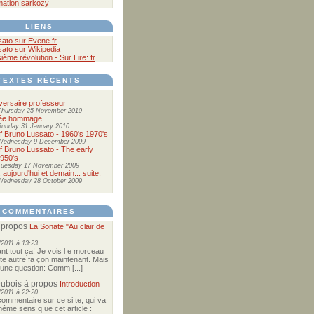
mation
sarkozy
LIENS
sato sur Evene.fr
sato sur Wikipedia
sième révolution - Sur Lire: fr
TEXTES RÉCENTS
versaire professeur
Thursday 25 November 2010
ée hommage...
Sunday 31 January 2010
of Bruno Lussato - 1960's 1970's
Wednesday 9 December 2009
of Bruno Lussato - The early
1950's
Tuesday 17 November 2009
. aujourd'hui et demain... suite.
Wednesday 28 October 2009
COMMENTAIRES
 propos
La Sonate "Au clair de
/2011 à 13:23
nt tout ça! Je vois l e morceau
te autre fa çon maintenant. Mais
te une question: Comm [...]
Dubois
à propos
Introduction
/2011 à 22:20
commentaire sur ce si te, qui va
ême sens q ue cet article :