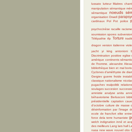
lussato
lutteur
Maitres chant
manipulation sémantique
mém
noeuds sém
sémantique
parapsy
organisation
Orwell
p
cardinaux
Pol Pot
police
psychocinèse
racaille
racism
soumission
spores
subversio
Torture
Télépathie
tfp
tradi
dragon
version italienne
viol
yacht
yi king
antonioni
Discrimination positive
eglise 
amérique
continents sémanti
de l'homme.
alexandre
Alexa
bibliothèque
bien et mal
bori
Cyclones
d'améthyste
de dia
Gergiev
guerre froide
instabi
classique
nationalisme
nicola
pugachev
realpolitik
relation
soulages
succesion
successi
amnistie
analyse
anita
ann
béhaviorisme
Berlusconi
bib
présidentielle
captation
caue
d'octobre
culture de masse
désinformation par l'image
d
ecole de francfort
elite
entre
g
force dela terre humaniste
welch
indignation
inné et acq
des meilleurs
Lang
lars hall
L
nasa
new wave
nouvel obs