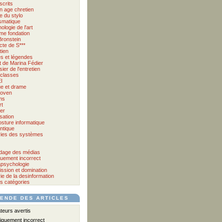
crits
 age chretien
 du stylo
smatique
ologie de l'art
me fondation
Bronstein
cte de S***
tien
s et légendes
et de Marina Fédier
ier de l'entretien
classes
I
e et drame
hoven
ms
rt
er
sation
osture informatique
ntique
ies des systèmes
dage des médias
iquement incorrect
psychologie
ssion et domination
ie de la desinformation
es catégories
ENDE DES ARTICLES
eurs avertis
iquement incorrect