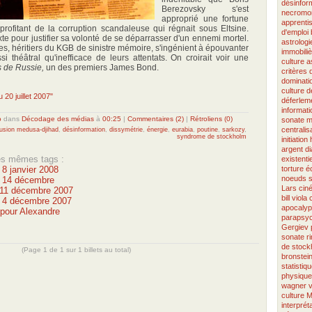
désinfor
Berezovsky s'est
necromo
approprié une fortune
apprenti
 profitant de la corruption scandaleuse qui régnait sous Eltsine.
d'emploi
xte pour justifier sa volonté de se déparrasser d'un ennemi mortel.
astrolog
es, héritiers du KGB de sinistre mémoire, s'ingénient à épouvanter
immobili
si théâtral qu'inefficace de leurs attentats. On croirait voir une
culture
a
s de Russie,
un des premiers James Bond.
critères 
dominati
culture 
u 20 juillet 2007"
déferlem
informati
o
dans
Décodage des médias
à
00:25
|
Commentaires (2)
|
Rétroliens (0)
sonate
m
centralis
lusion medusa-djihad
,
désinformation
,
dissymétrie
,
énergie
,
eurabia
,
poutine
,
sarkozy
,
syndrome de stockholm
initiation
argent
d
les mêmes tags :
existentie
 8 janvier 2008
torture
é
noeuds 
u 14 décembre
Lars
cin
u 11 décembre 2007
bill viola
u 4 décembre 2007
apocaly
pour Alexandre
parapsyc
Gergiev
sonate
r
de stock
(Page 1 de 1 sur 1 billets au total)
bronstei
statistiq
physique
wagner
v
culture
M
interprét