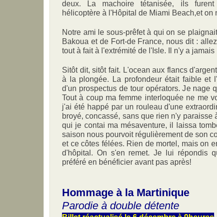
deux. La machoire tétanisée, ils furent
hélicoptère à l'Hôpital de Miami Beach,et on n
Notre ami le sous-prêfet à qui on se plaignai
Bakoua et de Fort-de France, nous dit : alle
tout à fait à l'extrémité de l'Isle. Il n'y a jama
Sitôt dit, sitôt fait. L'ocean aux flancs d'argen
à la plongée. La profondeur était faible et
d'un prospectus de tour opérators. Je nage q
Tout à coup ma femme interloquée ne me voit 
j'ai été happé par un rouleau d'une extraordi
broyé, concassé, sans que rien n'y paraisse à 
qui je contai ma mésaventure, il laissa tomb
saison nous pourvoit régulièrement de son c
et ce côtes félées. Rien de mortel, mais on
d'hôpital. On s'en remet. Je lui répondis q
préféré en bénéficier avant pas après!
Hommage à la Martinique
Parodie à double détente
Billet réactualisé le 6 décembre à 9heures