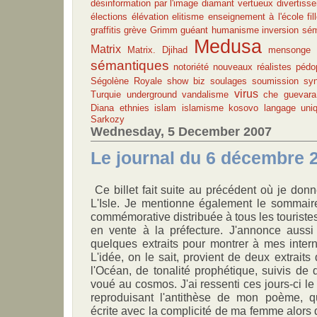
désinformation par l'image
diamant vertueux
divertiss
élections
élévation
elitisme
enseignement à l'école
fil
graffitis
grève
Grimm
guéant
humanisme
inversion sé
Medusa
Matrix
Matrix. Djihad
mensonge
sémantiques
notoriété
nouveaux réalistes
pédop
Ségolène Royale
show biz
soulages
soumission
syn
virus
Turquie
underground
vandalisme
che guevara
Diana
ethnies
islam
islamisme
kosovo
langage uni
Sarkozy
Wednesday, 5 December 2007
Le journal du 6 décembre 
Ce billet fait suite au précédent où je don
L'Isle. Je mentionne également le sommair
commémorative distribuée à tous les touristes
en vente à la préfecture. J'annonce aussi
quelques extraits pour montrer à mes intern
L'idée, on le sait, provient de deux extraits 
l'Océan, de tonalité prophétique, suivis de
voué au cosmos. J'ai ressenti ces jours-ci le
reproduisant l'antithèse de mon poème, qu
écrite avec la complicité de ma femme alors qu