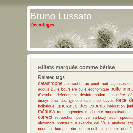
Bruno Lussato
Décodages
Billets marqués comme bêtise
Related tags
catastrophe
abstraction au point mort.
agences de 
bulle immo
acquis
Bulle boursière
bulle économique
d'octobre
déferlement
désinformation financière
dé
force d
dissymétrie
doc gyneco
esprit de davos
ignorance des experts
holistique
intégration
jun
médusa
merit agencies
modularité
mondialisation
correct
rétroaction positive
sarkozy
seuil
spécula
alexandre bronstein
Alexandre del Valle
analyse
arg
neuman
bureaucratie
contre-culture
culture
déché