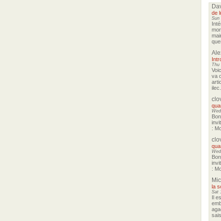
Da
de 
Sun 
Inté
mor
main
que
Ale
Intr
Thu 
Voic
va 
arti
ilec
clo
quan
Wed 
Bon
invi
: Mo
clo
quan
Wed 
Bon
invi
: Mo
Mic
la 
Sat 
Il e
emb
aga
sais