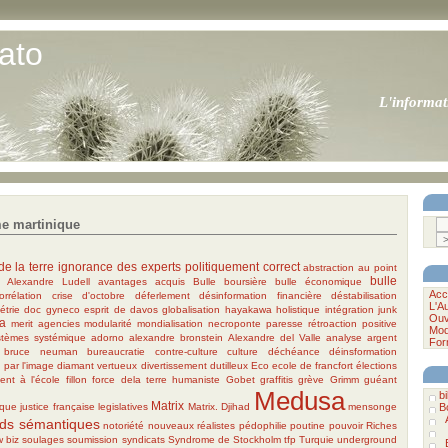
ato
L'informat
e martinique
de la terre
ignorance des experts
politiquement correct
abstraction au point
bulle
Alexandre Ludell
avantages acquis
Bulle boursière
bulle économique
Acc
orrélation
crise d'octobre
déferlement
désinformation financière
déstabilisation
L'A
étrie
doc gyneco
esprit de davos
globalisation
hayakawa
holistique
intégration
junk
Ouv
a
merit agencies
modularité
mondialisation
necroponte
paresse
rétroaction positive
Mod
stèmes
systémique
adorno
alexandre bronstein
Alexandre del Valle
analyse
argent
For
bruce neuman
bureaucratie
contre-culture
culture
déchéance
déinsformation
 par l'image
diamant vertueux
divertissement
dutilleux
Eco
ecole de francfort
élections
nt à l'école
fillon
force dela terre humaniste
Gobet
graffitis
grève
Grimm
guéant
Medusa
bi
Matrix
ique
justice française
legislatives
Matrix. Djihad
mensonge
B
ds sémantiques
notoriété
nouveaux réalistes
pédophilie
poutine
pouvoir
Riches
 biz
soulages
soumission
syndicats
Syndrome de Stockholm
tfp
Turquie
underground