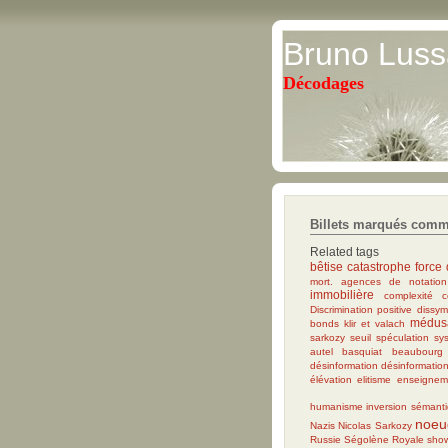
Bruno Luss
Décodages
Billets marqués comm
Related tags
bêtise
catastrophe
force 
mort.
agences de notation
immobilière
complexité
c
Discrimination positive
dissym
médus
bonds
klir et valach
sarkozy
seuil
spéculation
sy
autel
basquiat
beaubourg
désinformation
désinformation
élévation
elitisme
enseigneme
humanisme
inversion sémant
noeu
Nazis
Nicolas Sarkozy
Russie
Ségolène Royale
show