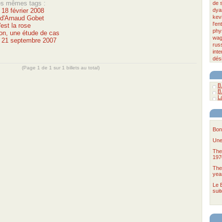
les mêmes tags :
de 
 18 février 2008
dya
kev
 d'Arnaud Gobet
l'en
'est la rose
phy
on, une étude de cas
wag
u 21 septembre 2007
rus
inte
dés
(Page 1 de 1 sur 1 billets au total)
B
B
La
Bon
Une
The
197
The
yea
Le B
suit