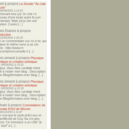
vid
à propos
La Sonate "Au clair
lune"
05/06/2011 à 13:23
ressant tout ça! Je vois l e
ceau d'une toute autre fa çon
tenant. Mais j'ai ju ste une
stion: Comm [...]
xis Dubois
à propos
oduction
12/05/2011 à 22:20
i un commentaire sur ce si te, qui
dans le même sens q ue cet
cle : http://www.m
.com/pres/conseils.h [...]
vis simard
à propos
Physique
tique et création artistique
09/03/2011 à 15:31
jour, Vous êtes cordiale ment
té à visiter mon blog . Description
n Blog(fermaton.over-blog. [...]
vis simard
à propos
Physique
tique et création artistique
02/03/2011 à 21:10
jour, Vous êtes cordiale ment
té à visiter mon blog . Description
n Blog(fermaton.over-blog. [...]
hael
à propos
Connotations de
sonate K310 de Mozart.
18/12/2010 à 11:47
st vrai que le style préci eux et
erlificoté de Guy Sa cre peu
cer. Ce monsieur a un côté "je
 tout" a [...]