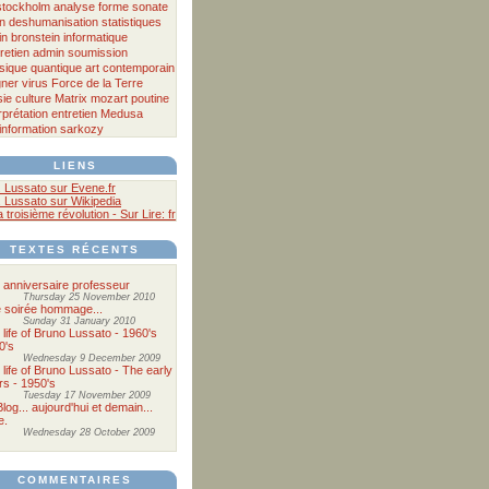
stockholm
analyse
forme sonate
n
deshumanisation
statistiques
in bronstein
informatique
tretien
admin
soumission
sique quantique
art contemporain
ner
virus
Force de la Terre
sie
culture
Matrix
mozart
poutine
rprétation
entretien
Medusa
information
sarkozy
LIENS
. Lussato sur Evene.fr
. Lussato sur Wikipedia
 troisième révolution - Sur Lire: fr
TEXTES RÉCENTS
 anniversaire professeur
Thursday 25 November 2010
 soirée hommage...
Sunday 31 January 2010
 life of Bruno Lussato - 1960's
0's
Wednesday 9 December 2009
 life of Bruno Lussato - The early
rs - 1950's
Tuesday 17 November 2009
log... aujourd'hui et demain...
e.
Wednesday 28 October 2009
COMMENTAIRES