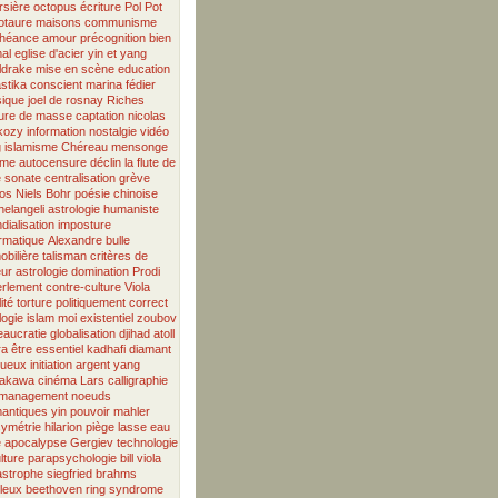
rsière
octopus
écriture
Pol Pot
otaure
maisons
communisme
héance
amour
précognition
bien
mal
eglise d'acier
yin et yang
ldrake
mise en scène
education
stika
conscient
marina fédier
ique
joel de rosnay
Riches
ture de masse
captation
nicolas
kozy
information
nostalgie
vidéo
g
islamisme
Chéreau
mensonge
mme
autocensure
déclin
la flute de
e
sonate
centralisation
grève
os
Niels Bohr
poésie chinoise
helangeli
astrologie humaniste
dialisation
imposture
ormatique
Alexandre
bulle
obilière
talisman
critères de
eur
astrologie
domination
Prodi
erlement
contre-culture
Viola
ité
torture
politiquement correct
logie
islam
moi existentiel
zoubov
eaucratie
globalisation
djihad
atoll
ra
être essentiel
kadhafi
diamant
tueux
initiation
argent
yang
akawa
cinéma
Lars
calligraphie
management
noeuds
antiques
yin
pouvoir
mahler
symétrie
hilarion
piège
lasse
eau
e
apocalypse
Gergiev
technologie
lture
parapsychologie
bill viola
astrophe
siegfried
brahms
lleux
beethoven
ring
syndrome