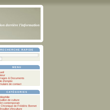
ion derrière l'information
RECHERCHE RAPIDE
MENU
ueil
uteur
rages & Documents
e d'emploi
mulaire de contact
CATÉGORIES
bliophilie
ouillon de culture
Art contemporain
Chronique de Frédéric Bonnet
Brouillon d'inculture