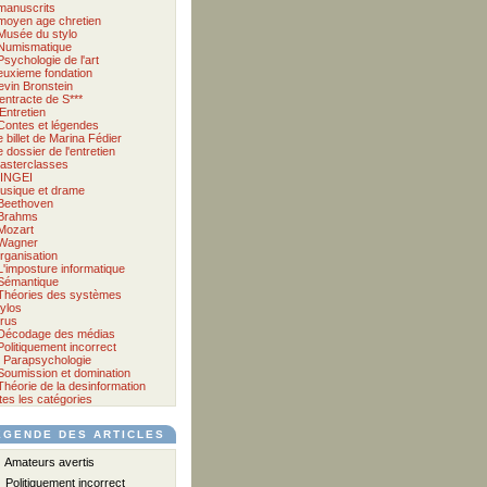
manuscrits
moyen age chretien
Musée du stylo
Numismatique
Psychologie de l'art
euxieme fondation
evin Bronstein
'entracte de S***
'Entretien
Contes et légendes
e billet de Marina Fédier
e dossier de l'entretien
asterclasses
INGEI
usique et drame
Beethoven
Brahms
Mozart
Wagner
rganisation
L'imposture informatique
Sémantique
Théories des systèmes
tylos
irus
Décodage des médias
Politiquement incorrect
Parapsychologie
Soumission et domination
Théorie de la desinformation
tes les catégories
ÉGENDE DES ARTICLES
Amateurs avertis
Politiquement incorrect