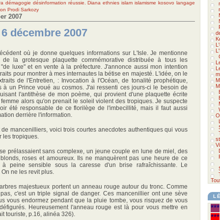
ra
démagogie
désinformation réussie.
Diana
ethnies
islam
islamisme
kosovo
langage
ion
Prodi
Sarkozy
er 2007
u 6 décembre 2007
d
K
L
L
précédent où je donne quelques informations sur L'Isle. Je mentionne
de la grotesque plaquette commémorative distribuée à tous les
L
s "de luxe" et en vente à la préfecture. J'annonce aussi mon intention
L
aits pour montrer à mes internautes la bétise en majesté. L'idée, on le
m
traits de l'Entretien, : Invocation à l'Océan, de tonalité prophétique,
M
M
 à un Prince voué au cosmos. J'ai ressenti ces jours-ci le besoin de
duisant l'antithèse de mon poème, qui provient d'une plaquette écrite
femme alors qu'on prenait le soleil violent des tropiques. Je suspecte
oir été responsable de ce florilège de l'imbecillité, mais il faut aussi
ation derrière l'information.
O
t de mancenilliers, voici trois courtes anecdotes authentiques qui vous
 les tropiques.
s
V
, se prélassaient sans complexe, un jeune couple en lune de miel, des
t blonds, roses et amoureux. Ils ne manquèrent pas une heure de ce
al, à peine sensible sous la caresse d'un brise rafraîchissante. Le
 On ne les revit plus.
Tou
 arbres majestueux portent un anneau rouge autour du tronc. Comme
 pas, c'est un triple signal de danger. Ces mancenillier ont une sève
L
vous vous endormez pendant que la pluie tombe, vous risquez de vous
et défigurés. Heureusement l'anneau rouge est là pour vous mettre en
***
t touriste, p.16, alinéa 326).
***