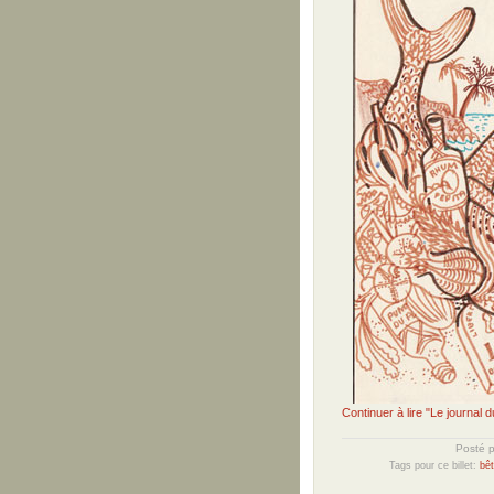
Continuer à lire "Le journal
Posté 
Tags pour ce billet:
bêt