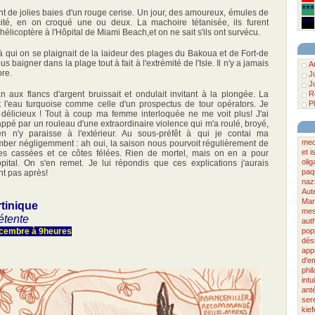
***
nt de jolies baies d'un rouge cerise. Un jour, des amoureux, émules de
***
té, en on croqué une ou deux. La machoire tétanisée, ils furent
élicoptère à l'Hôpital de Miami Beach,et on ne sait s'ils ont survécu.
à qui on se plaignait de la laideur des plages du Bakoua et de Fort-de
us baigner dans la plage tout à fait à l'extrémité de l'Isle. Il n'y a jamais
A
pre.
J
J
cean aux flancs d'argent bruissait et ondulait invitant à la plongée. La
R
et l'eau turquoise comme celle d'un prospectus de tour opérators. Je
P
délicieux ! Tout à coup ma femme interloquée ne me voit plus! J'ai
 happé par un rouleau d'une extraordinaire violence qui m'a roulé, broyé,
n n'y paraisse à l'extérieur. Au sous-préfêt à qui je contai ma
medi
omber négligemment : ah oui, la saison nous pourvoit régulièrement de
et i
es cassées et ce côtes félées. Rien de mortel, mais on en a pour
oli
ital. On s'en remet. Je lui répondis que ces explications j'aurais
paq
nt pas après!
naz
Aut
Mar
tinique
mes
étente
auth
décembre à 9heures
pop
dés
app
d'e
phi
intu
ant
ser
kief