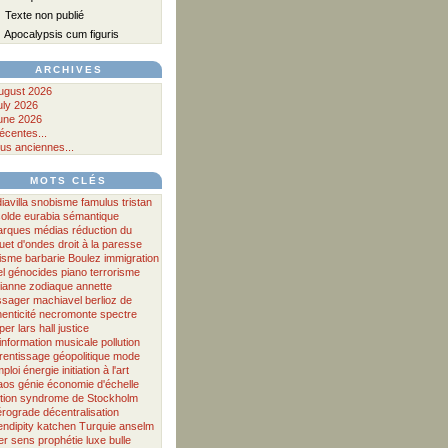
Texte non publié
Apocalypsis cum figuris
ARCHIVES
ugust 2026
uly 2026
une 2026
écentes...
lus anciennes...
MOTS CLÉS
avilla
snobisme
famulus
tristan
solde
eurabia
sémantique
garques
médias
réduction du
uet d'ondes
droit à la paresse
isme
barbarie
Boulez
immigration
el
génocides
piano
terrorisme
ianne
zodiaque
annette
sager
machiavel
berlioz
de
enticité
necromonte
spectre
per
lars hall
justice
information musicale
pollution
rentissage
géopolitique
mode
mploi
énergie
initiation à l'art
laos
génie
économie d'échelle
ition
syndrome de Stockholm
érograde
décentralisation
endipity
katchen
Turquie
anselm
er
sens
prophétie
luxe
bulle