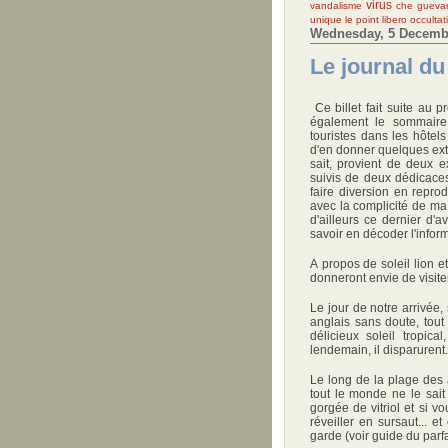
virus
vandalisme
che gueva
unique
le point
libero
occultat
Wednesday, 5 Decemb
Le journal d
Ce billet fait suite au 
également le sommaire 
touristes dans les hôtel
d'en donner quelques extr
sait, provient de deux ex
suivis de deux dédicaces
faire diversion en repro
avec la complicité de ma 
d'ailleurs ce dernier d'av
savoir en décoder l'inform
A propos de soleil lion e
donneront envie de visiter
Le jour de notre arrivée
anglais sans doute, tou
délicieux soleil tropic
lendemain, il disparurent.
Le long de la plage des
tout le monde ne le sait
gorgée de vitriol et si 
réveiller en sursaut... 
garde (voir guide du parfai