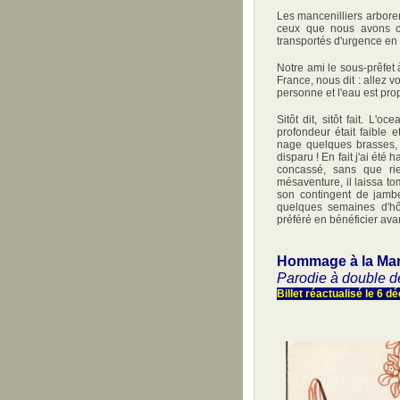
Les mancenilliers arbore
ceux que nous avons ci
transportés d'urgence en h
Notre ami le sous-prêfet 
France, nous dit : allez vo
personne et l'eau est pro
Sitôt dit, sitôt fait. L'o
profondeur était faible 
nage quelques brasses, 
disparu ! En fait j'ai été
concassé, sans que rie
mésaventure, il laissa t
son contingent de jamb
quelques semaines d'hôp
préféré en bénéficier ava
Hommage à la Mar
Parodie à double d
Billet réactualisé le 6 