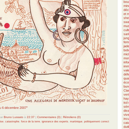
bou
min
déc
et 
she
swa
mus
cul
sar
jun
fe
jad
bob
mic
mon
inf
imm
val
déf
qual
éco
bur
Cla
ver
hay
isd
sém
 du 6 décembre 2007"
dis
viv
par
Bruno Lussato
à
22:37
|
Commentaires (3)
|
Rétroliens (0)
incu
ise
,
catastrophe
,
force de la terre
,
ignorance des experts
,
martinique
,
politiquement correct
cat
duti