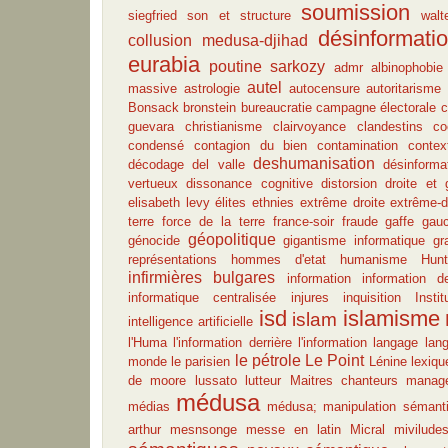
soumission
siegfried
son et structure
walt
désinformati
collusion medusa-djihad
eurabia
poutine
sarkozy
admr
albinophobie
autel
massive
astrologie
autocensure
autoritarisme
Bonsack
bronstein
bureaucratie
campagne électorale
c
guevara
christianisme
clairvoyance
clandestins
co
condensé
contagion du bien
contamination
contex
deshumanisation
décodage
del valle
désinforma
vertueux
dissonance cognitive
distorsion
droite et
elisabeth levy
élites
ethnies
extrême droite
extrême-d
terre
force de la terre
france-soir
fraude
gaffe
gau
géopolitique
génocide
gigantisme informatique
gr
représentations
hommes d'etat
humanisme
Hunt
infirmières bulgares
information
information de
informatique centralisée
injures
inquisition
Insti
isd
islamisme
islam
intelligence artificielle
l'Huma
l'information derrière l'information
langage
lan
le pétrole
Le Point
monde
le parisien
Lénine
lexiqu
de moore
lussato
lutteur
Maitres chanteurs
manag
médusa
médias
médusa; manipulation sémant
arthur
mesnsonge
messe en latin
Micral
mivilude