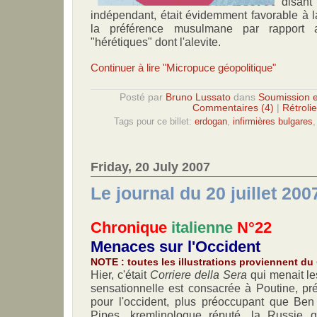
disa
indépendant, était évidemment favorable à l
la préférence musulmane par rapport a
"hérétiques" dont l'alevite.
Continuer à lire "Micropuce géopolitique"
Posté par
Bruno Lussato
dans
Soumission e
Commentaires (4)
|
Rétrolie
Tags pour ce billet:
erdogan
,
infirmières bulgares
Friday, 20 July 2007
Le journal du 20 juillet 200
Chronique
italienne
N°22
Menaces sur l'Occident
NOTE : toutes les illustrations proviennent du
Hier,
c'était
Corriere della Sera
qui menait le
sensationnelle est consacrée à Poutine, 
pour l'occident, plus préoccupant que Be
Pipes, kremlinologue réputé, la Russie q