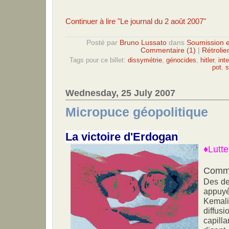
Continuer à lire "Le journal du 2 août 2007"
Posté par
Bruno Lussato
dans
Soumission e
Commentaire (1)
|
Rétrolie
Tags pour ce billet:
dissymétrie
,
génocides
,
hitler
,
int
pot
,
s
Wednesday, 25 July 2007
Micropuce géopolitique
La victoire d'Erdogan
♦Lutte
Comme
Des deu
appuy
Kemali
diffus
capilla