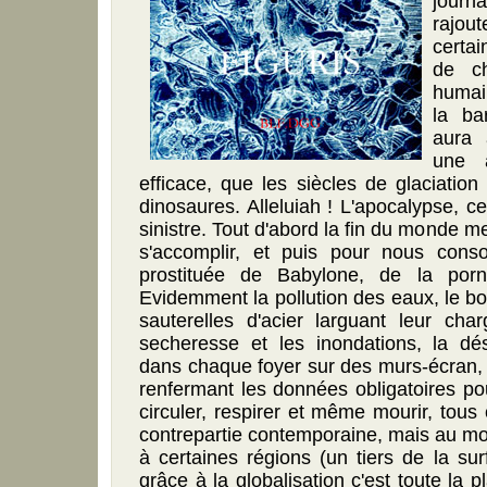
jour
rajo
certai
de ch
humai
la ba
aura 
une a
efficace, que les siècles de glaciation
dinosaures. Alleluiah ! L'apocalypse, c
sinistre. Tout d'abord la fin du monde m
s'accomplir, et puis pour nous conso
prostituée de Babylone, de la por
Evidemment la pollution des eaux, le 
sauterelles d'acier larguant leur char
secheresse et les inondations, la dés
dans chaque foyer sur des murs-écran, e
renfermant les données obligatoires p
circuler, respirer et même mourir, tous
contrepartie contemporaine, mais au moin
à certaines régions (un tiers de la sur
grâce à la globalisation c'est toute la 