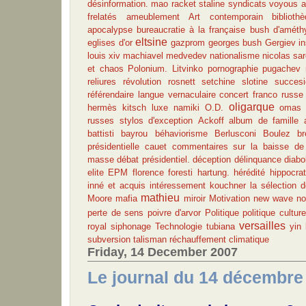
désinformation. mao
racket
staline
syndicats voyous
a
frelatés
ameublement
Art contemporain
biblioth
apocalypse
bureaucratie à la française
bush
d'améth
eltsine
eglises d'or
gazprom
georges bush
Gergiev
in
louis xiv
machiavel
medvedev
nationalisme
nicolas sa
et chaos
Polonium. Litvinko
pornographie
pugachev
reliures
révolution
rosnett
setchine
slotine
succesi
référendaire
langue vernaculaire
concert franco russe
oligarque
hermès
kitsch
luxe
namiki
O.D.
omas
russes
stylos d'exception
Ackoff
album de famille
battisti
bayrou
béhaviorisme
Berlusconi
Boulez
br
présidentielle
cauet
commentaires sur la baisse de 
masse
débat présidentiel.
déception
délinquance
diabo
elite
EPM
florence foresti
hartung.
hérédité
hippocra
inné et acquis
intéressement
kouchner
la sélection 
mathieu
Moore
mafia
miroir
Motivation
new wave
no
perte de sens
poivre d'arvor
Politique
politique culture
versailles
royal
siphonage
Technologie
tubiana
yin
subversion
talisman
réchauffement climatique
Friday, 14 December 2007
Le journal du 14 décembre