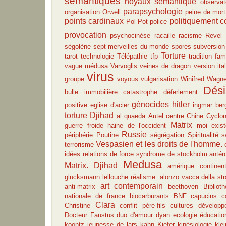
sémantiques
noyaux sémantique
observat
parapsychologie
organisation
Orwell
peine de mort
points cardinaux
politiquement c
Pol Pot
police
provocation
psychocinèse
racaille
racisme
Revel
ségolène
sept merveilles du monde
spores
subversion
Torture
tarot
technologie
Télépathie
tfp
tradition fam
vague médusa
Varvoglis
veines de dragon
version ita
virus
groupe
voyous
vulgarisation
Winifred Wagne
Dési
bulle immobilière
catastrophe
déferlement
génocides
hitler
positive
eglise d'acier
ingmar be
torture
Djihad
al quaeda
Autel
centre
Chine
Cyclo
Matrix
guerre froide
haine de l'occident
moi exist
Russie
périphérie
Poutine
ségrégation
Spiritualité
s
Vespasien et les droits de l'homme.
terrorisme
idées
relations de force
syndrome de stockholm antér
Medusa
Matrix. Djihad
amérique
contine
glucksmann
lellouche
réalisme.
alonzo vacca della st
art contemporain
anti-matrix
beethoven
Bibliot
nationale de france
biocarburants
BNF
capucins
c
Clara
Christine
conflit père-fils
cultures
développ
Docteur Faustus
duo d'amour
dyan
ecologie
éducatio
koontz
jeunesse de lars
kahn
Kiefer
kinésiologie
klei