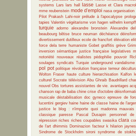
lasse
systems
Lars
lars hall
Lasse et Clara
macrob
mode d'emploi
mme reubenstein
nasa
organisation 
Pilot
Prakash Lahi-noir
prélude à l'apocalypse
prolog
tapies
Valentin
végétarisme
von hagen
wilhelm kempf
turquie
adorno
alexandre bronstein
Alexandre del
beaubourg
bêtise
bruce neuman
déchéance
déinsfor
divertissement
dutilleux
ecole de francfort
élévation
eli
force dela terre humaniste
Gobet
graffitis
grève
Gri
inversion sémantique
justice française
legislatives
m
notoriété
nouveaux réalistes
pédophilie
pouvoir
Ric
soulages
syndicats
Turquie
underground
vandalisme
pol pot
politique
révolution française
terreur
décultur
Wolton
Fraser
haute culture
hierarchisation
Kalfon
l
culturel
Socrate
télévision
Abu Ghraib
Baudrillard
chan
nouvel Obs
tortures
assistantes de vie.
avantages acq
chanson rap de baba
chine
crise d'octobre
déisnformat
musicale
déstabilisation
doc gyneco
epreuve de for
lucentini
gergiev
haine
haine de classe
haine de l'arge
justice
le blog : n'importe quoi
madonna
mauvais 
classique
paresse
Pascal Dusapin
personnel de
clara
répression
riches
riches coupables
swasika
co
de l'art
dhimmis
Dominazion
facteur k
hilarion
jayne
Sindrome de Stockholm
sironi
syndrome de stokh