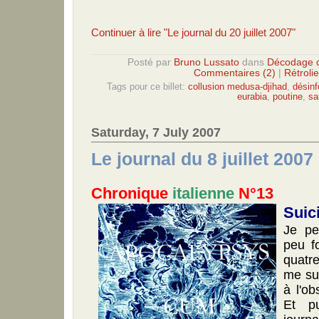
Continuer à lire "Le journal du 20 juillet 2007"
Posté par
Bruno Lussato
dans
Décodage 
Commentaires (2)
|
Rétrolie
Tags pour ce billet:
collusion medusa-djihad
,
désinf
eurabia
,
poutine
,
sa
Saturday, 7 July 2007
Le journal du 8 juillet 2007
Chronique
italienne
N°13
Suic
Je pe
peu f
quatr
me sui
à l'ob
Et pu