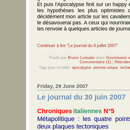
Et puis l'Apocalypse finit sur un happ
les hypothèses les plus optimistes 
décidément mon article sur les cavaliers
le désavouerai pas. A ceux qui nourrirai
les renvoie à quelques articles de journ
Continuer à lire "Le journal du 8 juillet 2007"
Posté par
Bruno Lussato
dans
Soumission e
Commentaire (1)
|
Rétrolie
Tags pour ce billet:
apocalypse
,
pensée unique
,
recha
Friday, 29 June 2007
Le journal du 30 juin 2007
Chroniques
italiennes
N°5
Métapolitique : les quatre point
deux plaques tectoniques