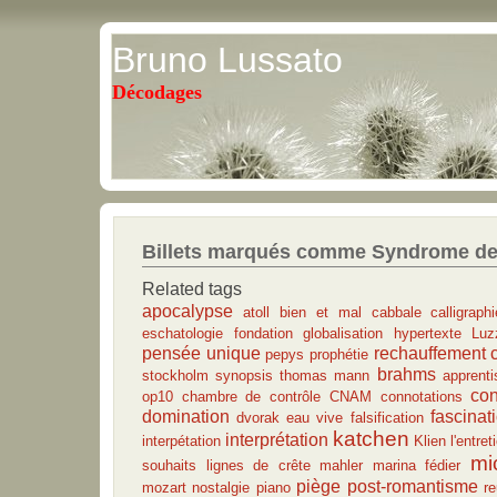
Bruno Lussato
Décodages
Billets marqués comme Syndrome d
Related tags
apocalypse
atoll
bien et mal
cabbale
calligraph
eschatologie
fondation
globalisation
hypertexte
Luz
pensée unique
rechauffement 
pepys
prophétie
brahms
stockholm
synopsis
thomas mann
apprent
con
op10
chambre de contrôle
CNAM
connotations
domination
fascinat
dvorak
eau vive
falsification
katchen
interprétation
interpétation
Klien
l'entret
mi
souhaits
lignes de crête
mahler
marina fédier
piège
post-romantisme
mozart
nostalgie
piano
r