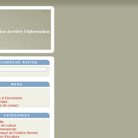
ion derrière l'information
ECHERCHE RAPIDE
MENU
s & Documents
mploi
e de contact
CATÉGORIES
lie
n de culture
ontemporain
nique de Frédéric Bonnet
lon d'inculture