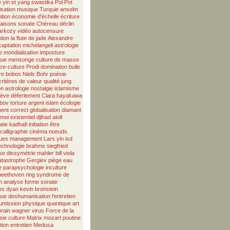
e
yin et yang
swastika
Pol Pot
isation
musique
Turquie
anselm
ition
économie d'échelle
écriture
aisons
sonate
Chéreau
déclin
sarkozy
vidéo
autocensure
tion
la flute de jade
Alexandre
captation
michelangeli
astrologie
e
mondialisation
imposture
que
mensonge
culture de masse
re-culture
Prodi
domination
bulle
re
bobos
Niels Bohr
poésie
critères de valeur
qualité
jung
on
astrologie
nostalgie
islamisme
rève
déferlement
Clara
hayakawa
bov
torture
argent
islam
écologie
ment correct
globalisation
diamant
moi existentiel
djihad
atoll
tie
kadhafi
initiation
être
calligraphie
cinéma
noeuds
ues
management
Lars
yin
isd
echnologie
brahms
siegfried
se
dissymétrie
mahler
bill viola
atastrophe
Gergiev
piège
eau
e
parapsychologie
inculture
beethoven
ring
syndrome de
m
analyse
forme sonate
es
dyan
kevin bronstein
que
deshumanisation
l'entretien
umission
physique quantique
art
rain
wagner
virus
Force de la
sie
culture
Matrix
mozart
poutine
tion
entretien
Medusa