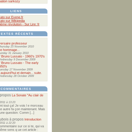
ation
sarkozy
LIENS
ato sur Evene.fr
ato sur Wikipedia
ième révolution - Sur Lire: fr
TEXTES RÉCENTS
ersaire professeur
hursday 25 November 2010
ée hommage...
unday 31 January 2010
of Bruno Lussato - 1960's 1970's
ednesday 9 December 2009
of Bruno Lussato - The early
950's
uesday 17 November 2009
 aujourd'hui et demain... suite.
ednesday 28 October 2009
COMMENTAIRES
propos
La Sonate "Au clair de
2011 à 13:23
nt tout ça! Je vois l e morceau
te autre fa çon maintenant. Mais
e une question: Comm [...]
Dubois
à propos
Introduction
2011 à 22:20
commentaire sur ce si te, qui va
ême sens q ue cet article :