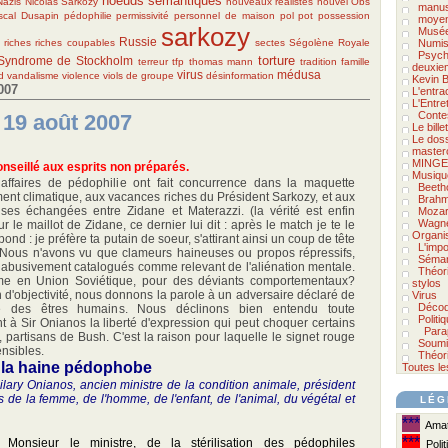
noeuds sémantiques
Nazis
Nicolas Sarkozy
nouveaux réalistes
nouvel Obs
manus
scal Dusapin
pédophilie
permissivité
personnel de maison
pol pot
possession
moyen
sarkozy
Musée
Russie
riches
riches coupables
sectes
Ségolène Royale
Numis
Psycho
torture
Syndrome de Stockholm
terreur
tfp
thomas mann
tradition famille
deuxie
virus
médusa
d
vandalisme
violence
viols de groupe
désinformation
Kevin B
007
L'entra
L'Entre
Conte
 19 août 2007
Le bill
Le doss
master
MINGE
onseillé aux esprits non préparés.
Musiqu
 affaires de pédophilie ont fait concurrence dans la maquette
Beeth
t climatique, aux vacances riches du Président Sarkozy, et aux
Brah
ses échangées entre Zidane et Materazzi. (la vérité est enfin
Mozar
Wagn
r le maillot de Zidane, ce dernier lui dit : après le match je te le
Organi
nd : je préfère ta putain de soeur, s'attirant ainsi un coup de tête
L'impo
Nous n'avons vu que clameurs haineuses ou propos répressifs,
Séman
abusivement catalogués comme relevant de l'aliénation mentale.
Théor
mme en Union Soviétique, pour des déviants comportementaux?
stylos
n d'objectivité, nous donnons la parole à un adversaire déclaré de
Virus
Décod
re des êtres humains. Nous déclinons bien entendu toute
Politi
nt à Sir Onianos la liberté d'expression qui peut choquer certains
Para
 partisans de Bush. C'est la raison pour laquelle le signet rouge
Soumi
nsibles.
Théori
 la haine pédophobe
Toutes le
ilary Onianos, ancien ministre de la condition animale, président
ts de la femme, de l'homme, de l'enfant, de l'animal, du végétal et
LÉG
***
Amate
***
onsieur le ministre, de la stérilisation des pédophiles
Polit