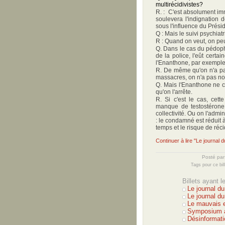
multirécidivistes?
R. : C'est absolument imm
soulevera l'indignation 
sous l'influence du Prési
Q : Mais le suivi psychiat
R : Quand on veut, on pe
Q. Dans le cas du pédophi
de la police, l'eût certa
l'Enanthone, par exemple,
R. De même qu'on n'a pas
massacres, on n'a pas non 
Q. Mais l'Enanthone ne c
qu'on l'arrête.
R. Si c'est le cas, cet
manque de testostérone,
collectivité. Ou on l'adm
: le condamné est réduit 
temps et le risque de réci
Continuer à lire "Le journal 
Posté pa
Tags pour ce bil
Billets ayant 
Le journal d
Le journal d
Le mauvais e
Symposium à
Désinformati