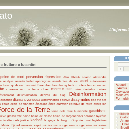
ato
L'informat
R
 fruttero e lucentini
peine de mort
perversion
répression
Abu Ghraib
adorno
alexandre
autel
le
analyse
anselm kiefer
apocalypse
assistantes de vie.
autocensure
Accueil
is
base syndicale.
basquiat
Baudrillard
beaubourg
berlioz
bobos
bruce neuman
L'Auteur
phe
contre-culture
chanson rap de baba
chine
crise d'octobre
culture
Ouvrage
Désinformation
éferlement
déisnformation
dérives du blog
Mode d'e
Formulair
dissymétrie
diamant vertueux
bilisation
Discrimination positive
doc gyneco
o
école
ecole de francfort
élections
élites
entretien
epreuve de force
exception
orce de la Terre
gauchisme
force dela terre humaniste
bibliophi
grève
grossiereté
haine
haine de classe
haine de l'argent
hitler
hollande
hystérie
Bouillo
kadhafi
on
intellectuels
justice
langage
le blog : n'importe quoi
legislatives
Art c
x
Chro
Matrix. Djihad
mauvais esprit
médias
mensonge
mesnsonge
mise en scène
Brouil