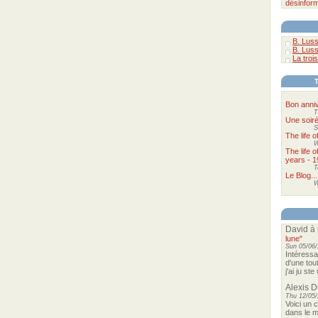
désinform
B. Luss
B. Luss
La trois
Bon anniv
T
Une soir
S
The life 
W
The life 
years - 1
T
Le Blog...
W
David
à 
lune"
Sun 05/06/
Intéressa
d'une tou
j'ai ju st
Alexis 
Thu 12/05/
Voici un 
dans le m