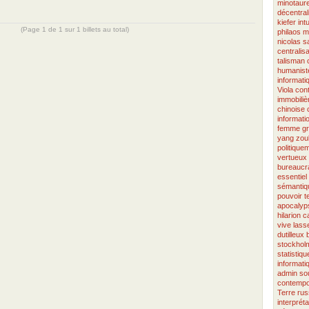
minotaur
décentral
kiefer
intu
(Page 1 de 1 sur 1 billets au total)
philaos
m
nicolas 
centralisa
talisman
humanist
informati
Viola
cont
immobiliè
chinoise
informati
femme
g
yang
zou
politique
vertueux
bureaucra
essentiel
sémantiq
pouvoir
t
apocalyp
hilarion
c
vive
lass
dutilleux
stockhol
statistiqu
informati
admin
so
contempo
Terre
rus
interpréta