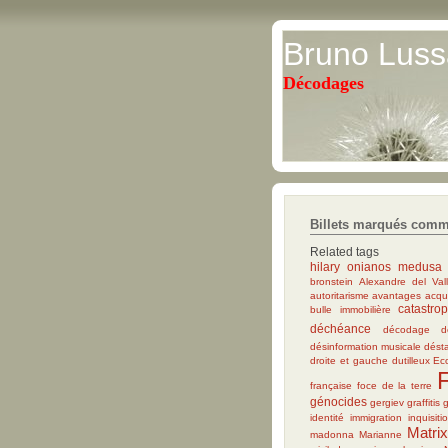
Bruno Luss
Décodages
Billets marqués comme
Related tags
hilary onianos
medusa
bronstein
Alexandre del Val
autoritarisme
avantages acqu
catastro
bulle immobilière
déchéance
décodage
d
désinformation musicale
désta
droite et gauche
dutilleux
Ec
F
française
foce de la terre
génocides
gergiev
graffitis
identité
immigration
inquisiti
Matri
madonna
Marianne