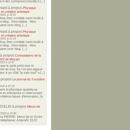
w.m ilec.com/pres/conseils.h [...]
imard
à propos
Physique
 et création artistique
2011 à 15:31
Vous êtes cordiale ment invité à
on blog . Description : Mon
ton.over-blog. [...]
imard
à propos
Physique
 et création artistique
2011 à 21:10
Vous êtes cordiale ment invité à
on blog . Description : Mon
ton.over-blog. [...]
à propos
Connotations de la
310 de Mozart.
2010 à 11:47
i que le style préci eux et
coté de Guy Sa cre peu agacer.
r a un côté "je sais tout" a [...]
 propos
Le journal du 3 octobre
2010 à 07:15
nt et physique quantiq ue
t en entreprise e t intervenant
robléma tiques d'innovation, j'a
O ELIO
à propos
Album de
/2010 à 15:45
u PIERRE. Merci de m' écrire
téléphoner. A bientôt. ELIO