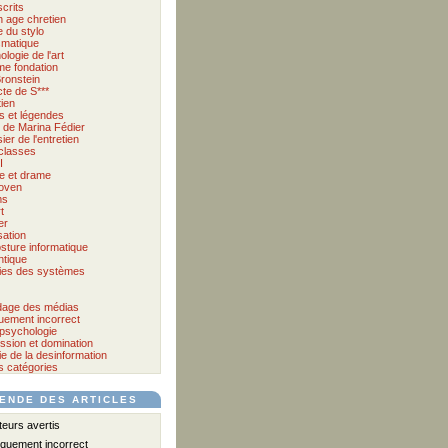
crits
 age chretien
 du stylo
matique
logie de l'art
me fondation
ronstein
cte de S***
tien
s et légendes
et de Marina Fédier
ier de l'entretien
classes
I
e et drame
oven
ms
t
er
sation
sture informatique
tique
ies des systèmes
age des médias
quement incorrect
psychologie
ssion et domination
e de la desinformation
s catégories
ENDE DES ARTICLES
urs avertis
iquement incorrect