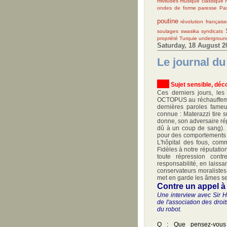
miviludes
musique classique
ondes de forme
paresse
Pa
poutine
révolution française
soulages
swasika
syndicats
propriété
Turquie
undergroun
Saturday, 18 August 2
Le journal du
S
ujet sensible, déc
Ces derniers jours, les
OCTOPUS au réchauffemen
dernières paroles fameu
connue : Materazzi tire su
donne, son adversaire répo
dû à un coup de sang). 
pour des comportements 
L'hôpital des fous, co
Fidèles à notre réputatio
toute répression cont
responsabilité, en laissa
conservateurs moralistes,
met en garde les âmes se
Contre un appel à
Une interview avec Sir H
de l'association des droi
du robot.
Q : Que pensez-vous M