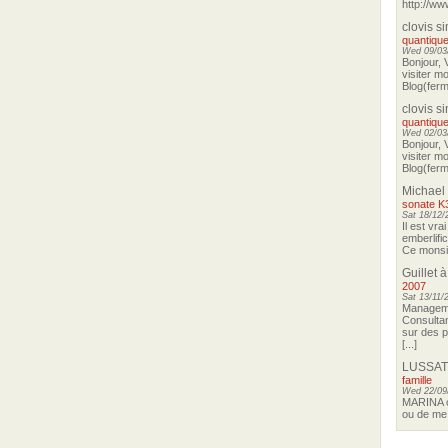
http://ww
clovis s
quantique
Wed 09/03/
Bonjour, 
visiter m
Blog(ferma
clovis s
quantique
Wed 02/03/
Bonjour, 
visiter m
Blog(ferma
Michael
sonate K
Sat 18/12/
Il est vra
emberlifi
Ce monsieu
Guillet
à
2007
Sat 13/11/
Manageme
Consultan
sur des p
[...]
LUSSAT
famille
Wed 22/09
MARINA o
ou de me 