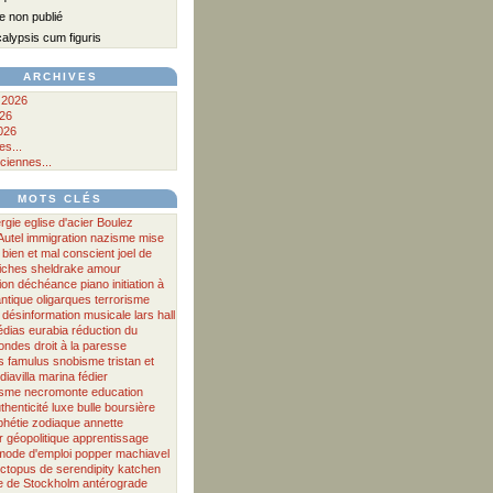
 non publié
lypsis cum figuris
ARCHIVES
 2026
026
026
s...
ciennes...
MOTS CLÉS
rgie
eglise d'acier
Boulez
Autel
immigration
nazisme
mise
bien et mal
conscient
joel de
iches
sheldrake
amour
ion
déchéance
piano
initiation à
ntique
oligarques
terrorisme
désinformation musicale
lars hall
dias
eurabia
réduction du
'ondes
droit à la paresse
s
famulus
snobisme
tristan et
iavilla
marina fédier
sme
necromonte
education
thenticité
luxe
bulle boursière
phétie
zodiaque
annette
r
géopolitique
apprentissage
mode d'emploi
popper
machiavel
ctopus
de
serendipity
katchen
 de Stockholm antérograde