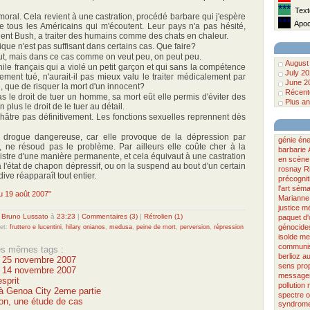
***
Texte
oral. Cela revient à une castration, procédé barbare qui j'espère
***
Apoca
de tous les Américains qui m'écoutent. Leur pays n'a pas hésité,
dent Bush, a traiter des humains comme des chats en chaleur.
rique n'est pas suffisant dans certains cas. Que faire?
ut, mais dans ce cas comme on veut peu, on peut peu.
August
le français qui a violé un petit garçon et qui sans la compétence
July 2
inement tué, n'aurait-il pas mieux valu le traiter médicalement par
June 2
 que de risquer la mort d'un innocent?
Récente
 le droit de tuer un homme, sa mort eût elle permis d'éviter des
Plus an
plus le droit de le tuer au détail.
hâtre pas définitivement. Les fonctions sexuelles reprennent dès
te drogue dangereuse, car elle provoque de la dépression par
génie
éne
 ne résoud pas le problème. Par ailleurs elle coûte cher à la
barbarie
inistre d'une manière permanente, et cela équivaut à une castration
en scène
à l'état de chapon dépressif, ou on la suspend au bout d'un certain
rosnay
R
dive réapparaît tout entier.
précognit
l'art
séma
du 19 août 2007"
Marianne
justice
mé
r
Bruno Lussato
à
23:23
|
Commentaires (3)
|
Rétrolien (1)
paquet d
génocide
let:
fruttero e lucentini
,
hilary onianos
,
medusa
,
peine de mort
,
perversion
,
répression
isolde
med
communi
les mêmes tags :
berlioz
au
u 25 novembre 2007
sens
pro
u 14 novembre 2007
message
sprit
pollution
 Genoa City 2eme partie
spectre
o
on, une étude de cas
syndrome