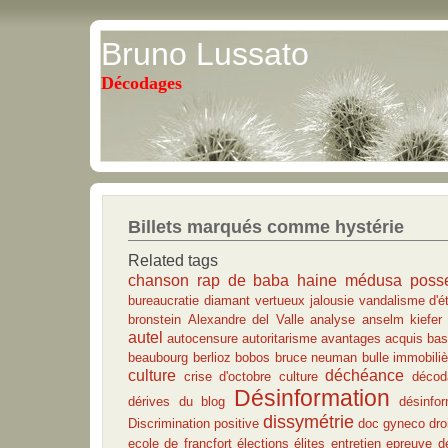
Bruno Lussato
Décodages
Billets marqués comme hystérie
Related tags
chanson rap de baba
haine
médusa
poss
bureaucratie
diamant vertueux
jalousie
vandalisme d'é
bronstein
Alexandre del Valle
analyse
anselm kiefer
autel
autocensure
autoritarisme
avantages acquis
bas
beaubourg
berlioz
bobos
bruce neuman
bulle immobiliè
culture
déchéance
crise d'octobre
culture
décod
Désinformation
dérives du blog
désinfo
dissymétrie
Discrimination positive
doc gyneco
dro
ecole de francfort
élections
élites
entretien
epreuve d