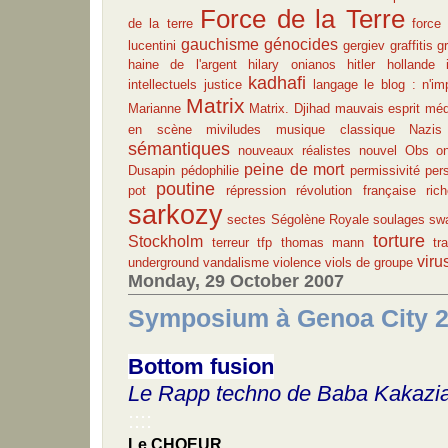
Force de la Terre
de la terre
force
gauchisme
génocides
lucentini
gergiev
graffitis
g
haine de l'argent
hilary onianos
hitler
hollande
kadhafi
intellectuels
justice
langage
le blog : n'im
Matrix
Marianne
Matrix. Djihad
mauvais esprit
méd
en scène
miviludes
musique classique
Nazis
sémantiques
nouveaux réalistes
nouvel Obs
o
peine de mort
Dusapin
pédophilie
permissivité
per
poutine
pot
répression
révolution française
ric
sarkozy
sectes
Ségolène Royale
soulages
sw
torture
Stockholm
terreur
tfp
thomas mann
tr
viru
underground
vandalisme
violence
viols de groupe
Monday, 29 October 2007
Symposium à Genoa City 2
Bottom fusion
Le Rapp techno de Baba Kakazi
::::
Le CHOEUR