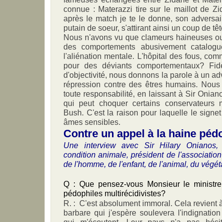
connue : Materazzi tire sur le maillot de Zid
après le match je te le donne, son adversair
putain de soeur, s'attirant ainsi un coup de t
Nous n'avons vu que clameurs haineuses ou 
des comportements abusivement catalog
l'aliénation mentale. L'hôpital des fous, co
pour des déviants comportementaux? Fidè
d'objectivité, nous donnons la parole à un ad
répression contre des êtres humains. Nous
toute responsabilité, en laissant à Sir Oniano
qui peut choquer certains conservateurs m
Bush. C'est la raison pour laquelle le signe
âmes sensibles.
Contre un appel à la haine pé
Une interview avec Sir Hilary Onianos,
condition animale, président de l'associatio
de l'homme, de l'enfant, de l'animal, du végéta
Q : Que pensez-vous Monsieur le ministre, 
pédophiles multirécidivistes?
R. : C'est absolument immoral. Cela revient 
barbare qui j'espère soulevera l'indignatio
qui m'écoutent. Leur pays n'a pas hésit