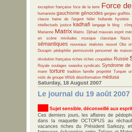
Force de
exception française
foce de la terre
gauchisme
génocides
humaniste
gergiev
graffitis
classe
haine de l'argent
hitler
hollande
hystérie
kadhafi
intellectuels
justice
langage
le blog : n'im
Matrix
Marianne
Matrix. Djihad
mauvais esprit
méd
en scène
miviludes
musique classique
Nazis
sémantiques
nouveaux réalistes
nouvel Obs
o
Dusapin
pédophilie
permissivité
personnel de maiso
Russie
révolution française
riches
riches coupables
Syndrome de 
Royale
soulages
swasika
syndicats
torture
mann
tradition famille propriété
Turquie
u
virus
médusa
viols de groupe
désinformation
Saturday, 18 August 2007
Le journal du 19 août 2007
S
ujet sensible, déconseillé aux espr
Ces derniers jours, les affaires de pédophi
dans la maquette OCTOPUS au réchauff
vacances riches du Président Sarkozy, et
fameuses échangées entre Zidane et Materaz