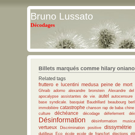
Bruno Lussato
Décodages
Billets marqués comme hilary oniano
Related tags
fruttero e lucentini
medusa
peine de mort
Ghraib
adorno
alexandre bronstein
Alexandre del
autel
apocalypse
assistantes de vie.
autocensure
base syndicale.
basquiat
Baudrillard
beaubourg
berl
catastrophe
immobilière
chanson rap de baba
chine
déchéance
culture
décodage
déferlement
déi
Désinformation
désinformation musica
dissymétrie
vertueux
Discrimination positive
dutilleux
Eco
école
ecole de francfort
élections
él