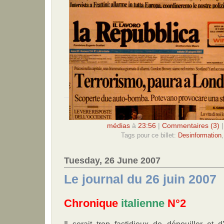
médias
à
23:56
|
Commentaires (3)
Tags pour ce billet:
Desinformation
Tuesday, 26 June 2007
Le journal du 26 juin 2007
Chronique
italienne
N°2
Il serait trop fastidieux de dépouiller et d