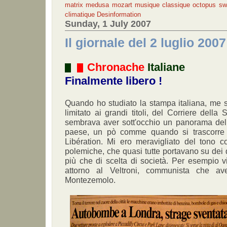
matrix
medusa
mozart
musique classique
octopus
sw
climatique
Desinformation
Sunday, 1 July 2007
Il giornale del 2 luglio 2007
Chronache
Italiane
Finalmente libero !
Quando ho studiato la stampa italiana, me so
limitato ai grandi titoli, del Corriere della
sembrava aver sott'occhio un panorama della
paese, un pò comme quando si trascorre 
Libération. Mi ero meravigliato del tono co
polemiche, che quasi tutte portavano su dei 
più che di scelta di società. Per esempio 
attorno al Veltroni, communista che av
Montezemolo.