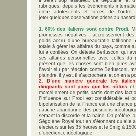
rubriques, depuis les événements internati
entre adolescents et forces de l’ordre
jeter quelques observations prises au hasard e
1. 60% des italiens sont contre Prodi.
Mot
promesses négatives : accroissement des 
poids accru d’une bureaucratie tatillonne, 
totale à gérer les affaires du pays, comme a
lui a confiées. On déteste Berlusconi qui a
ses affaires personnelles avec celles du
présent que les choses sont bien pires ave
l’avoir élu par réaction contre Berlusconi, ma
plaindre, il y est, il s’accrochera, et on en a p
2. D’une manière générale les italie
dirigeants sont pires que les nôtres
et 
morcellement de petits partis dont des facti
l’influence sur Prodi est considérable et 
bipolarisation de la France est une chance po
gauche abandonne des positions idéologiq
semant la discorde et la haine. On préfère l
Ségolène Royal tout en s’étonnant qu’elle 
électeurs sur les 35 heures et le Smig à 150
d’obédience idéologique.