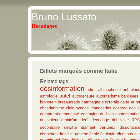
Bruno Lussato
Décodages
Billets marqués comme Italie
Related tags
désinformation
admr
albinophobie
anti-blan
autel
astrologie
autocensure
autoritarisme
banlieues
bronstein
bureaucratie
campagne électorale
carte et ter
christianisme
clairvoyance
clandestins
coetzee
collu
compromis
condensé
contagion du bien
contaminatio
des
de valeur
cronic'art
dcr2
décodage
del valle
secondaire
dewitte
diamant vertueux
dissonanc
distorsion
droite et gauche
école
écologie
élections
eli
eurabia
extrême droite
extrême-droite
Famille
festinger