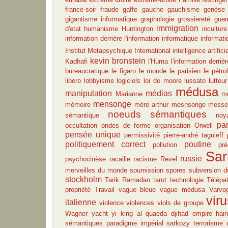
france-soir
fraude
gaffe
gauche
gauchisme
genèse 
gigantisme informatique
graphologie
grossiereté
guer
immigration
d'etat
humanisme
Huntington
inculture
information derrière l'information
informatique
informati
Institut Metapsychique International
intelligence artifici
kevin bronstein
Kadhafi
l'Huma
l'information derrièr
bureaucratique
le figaro
le monde
le parisien
le pétro
libero
lobbyisme
logiciels
loi de moore
lussato
lutteur
médusa
manipulation
médias
Marianne
m
mensonge
mémoire
mère arthur
mesnsonge
messe 
noeuds sémantiques
sémantique
noy
pa
occultation
ondes de forme
organisation
Orwell
pensée unique
permissivité
pierre-andré taguieff
politiquement correct
poutine
pollution
pré
Sar
russie
psychocinèse
racaille
racisme
Revel
merveilles du monde
soumission
spores
subversion d
stockholm
Tarik Ramadan
tarot
technologie
Télépat
propriété
Travail
vague bleue
vague médusa
Varvog
vir
italienne
violence
violences
viols de groupe
Wagner
yacht
yi king
al quaeda
djihad
empire
hai
sémantiques
paradigme impérial
sarkozy
terrorisme