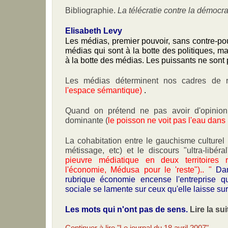
Bibliographie.
La télécratie contre la démocra
Elisabeth Levy
Les médias, premier pouvoir, sans contre-po
médias qui sont à la botte des politiques, ma
à la botte des médias. Les puissants ne sont 
Les médias déterminent nos cadres de r
l'espace sémantique)
.
Quand on prétend ne pas avoir d'opinion 
dominante (
le poisson ne voit pas l'eau dans 
La cohabitation entre le gauchisme culturel 
métissage, etc) et le discours "ultra-libéral
pieuvre médiatique en deux territoires 
l'économie, Médusa pour le 'reste").. "
Da
rubrique économie encense l'entreprise q
sociale se lamente sur ceux qu'elle laisse sur
Les mots qui n'ont pas de sens.
Lire la suit
Continuer à lire "Le journal du 18 avril 2007"