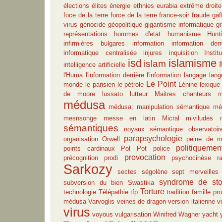
élections
élites
énergie
ethnies
eurabia
extrême droite
foce de la terre
force de la terre
france-soir
fraude
gaf
virus
génocide
géopolitique
gigantisme informatique
gr
représentations
hommes d'etat
humanisme
Hunt
infirmières bulgares
information
information derr
informatique centralisée
injures
inquisition
Insti
isd
islamisme
islam
I
intelligence artificielle
l'Huma
l'information derrière l'information
langage
lang
Le Point
monde
le parisien
le pétrole
Lénine
lexique
de moore
lussato
lutteur
Maitres chanteurs
m
médusa
médusa; manipulation sémantique
mé
mesnsonge
messe en latin
Micral
miviludes
sémantiques
noyaux sémantique
observatoir
parapsychologie
organisation
Orwell
peine de m
politiquemen
points cardinaux
Pol Pot
police
provocation
précognition
prodi
psychocinèse
r
Sarkozy
sectes
ségolène
sept merveille
syndrome de st
subversion du bien
Swastika
Torture
technologie
Télépathie
tfp
tradition famille pro
médusa
Varvoglis
veines de dragon
version italienne
v
virus
voyous
vulgarisation
Winifred Wagner
yacht