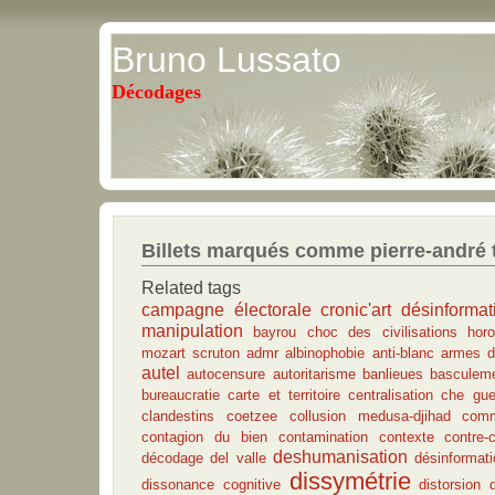
Bruno Lussato
Décodages
Billets marqués comme pierre-andré t
Related tags
campagne électorale
cronic'art
désinformat
manipulation
bayrou
choc des civilisations
horo
mozart
scruton
admr
albinophobie
anti-blanc
armes d
autel
autocensure
autoritarisme
banlieues
basculem
bureaucratie
carte et territoire
centralisation
che gue
clandestins
coetzee
collusion medusa-djihad
com
contagion du bien
contamination
contexte
contre-c
deshumanisation
décodage
del valle
désinformat
dissymétrie
dissonance cognitive
distorsion