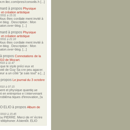
w.m ilec.com/pres/conseils.h [...]
imard
à propos
Physique
 et création artistique
2011 à 15:31
Vous êtes cordiale ment invité à
on blog . Description : Mon
ton.over-blog. [...]
imard
à propos
Physique
 et création artistique
2011 à 21:10
Vous êtes cordiale ment invité à
on blog . Description : Mon
ton.over-blog. [...]
à propos
Connotations de la
310 de Mozart.
2010 à 11:47
i que le style préci eux et
coté de Guy Sa cre peu agacer.
r a un côté "je sais tout" a [...]
 propos
Le journal du 3 octobre
2010 à 07:15
nt et physique quantiq ue
t en entreprise e t intervenant
robléma tiques d'innovation, j'a
O ELIO
à propos
Album de
/2010 à 15:45
u PIERRE. Merci de m' écrire
téléphoner. A bientôt. ELIO