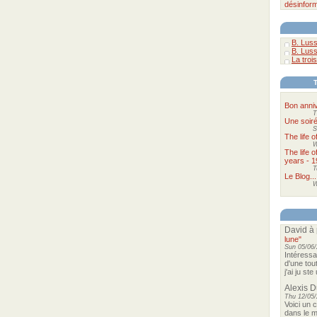
désinform
B. Luss
B. Luss
La trois
Bon anniv
T
Une soir
S
The life 
W
The life 
years - 1
T
Le Blog...
W
David
à 
lune"
Sun 05/06/
Intéressa
d'une tou
j'ai ju st
Alexis 
Thu 12/05/
Voici un 
dans le m