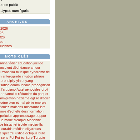
 non publié
lypsis cum figuris
ARCHIVES
 2026
026
026
s...
ciennes...
MOTS CLÉS
arina fédier
education
joel de
onscient
déchéance
amour
e
swastika
musique
syndrome de
m antérograde
intuition
philaos
serendipity
yin et yang
isation
communisme
précognition
 l'art
piano
Autel
génocides
droit
sse
famulus
réduction du paquet
mmigration
nazisme
eglise d'acier
scène
bien et mal
génie
énergie
Boulez
maisons
minotaure
lars
mie d'échelle
désinformation
pollution
apprentissage
popper
que
mode d'emploi
Marianne
ue
tristan et isolde
mediavilla
e
eurabia
médias
oligarques
e
spectre
justice
octopus
bulle
sens
Pol Pot
écriture
Turquie