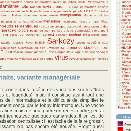
gares
information derrière l'information
injures
inquisition
Institut Metapsychique
manus
islamisme
moyen
Italie
kevin bronstein
Kadhafi
l'Huma
l'information derrière
Musée
Le Point
te bureaucratique
le figaro
le monde
le parisien
le pétrole
Lénine
Numis
manipulation
lutteur
Maitres chanteurs
management
Marianne
médias
Psycho
deuxie
mensonge
ipulation sémantique
mémoire
mesnsonge
messe en latin
Micral
Kevin B
noeuds sémantiques
noyaux sémantique
observatoire
occultation
ondes
L'entra
parapsychologie
L'Entre
l
peine de mort
pensée unique
permissivité
pierre-andré
Conte
politiquement correct
poutine
ol Pot
police
pollution
précognition
prodi
Le bill
Sarkozy
Le doss
russie
racaille
racisme
Revel
sectes
ségolène
sept
master
syndrome de stockholm
MINGE
sion
spores
subversion du bien
Swastika
Tarik
Musiqu
Torture
tradition famille propriété
Travail
vague bleue
vague médusa
Varvoglis
Beeth
virus
Brah
ienne
violence
violences
viols de groupe
voyous
vulgarisation
Winifred
Mozar
Wagn
7
Organi
L'impo
haits, variante managériale
Séman
Théor
stylos
Virus
ce conte dans la série des variations sur les "trois
Décod
Politi
es et légendes), mais il constitue avant tout une
Para
de l'informatique et la difficulté de simplifier le
Soumi
Théori
lement conçu par le lobby informatique. Une vache
Toutes le
aliers mais ne peut guère en redescendre, j'en ai
étant jeune,avec quelques camarades. Il en est de
LÉG
sation centralisée : il est facile de la faire grossir,
***
Amate
issante n'a pas encore été trouvée. Projet aussi
***
Polit