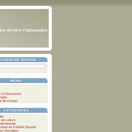
ion derrière l'information
ECHERCHE RAPIDE
MENU
s & Documents
mploi
e de contact
CATÉGORIES
lie
n de culture
ontemporain
nique de Frédéric Bonnet
lon d'inculture