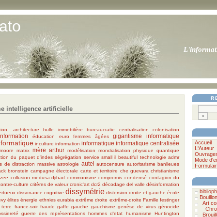
ato
L'informat
R
intelligence artificielle
tion.
architecture
bulle immobilière
bureaucratie
centralisation
colonisation
information
gigantisme informatique
éducation
euro
femmes âgées
nformatique
Accueil
informatique
informatique centralisée
inculture
information
L'Auteur
mère arthur
 moore
matrix
modélisation
mondialisation
physique quantique
Ouvrage
tion du paquet d'indes
ségrégation
service
small il beautiful
technologie
admr
Mode d'e
autel
s de distraction massive
astrologie
autocensure
autoritarisme
banlieues
Formulair
ack
bronstein
campagne électorale
carte et territoire
che guevara
christianisme
tzee
collusion medusa-djihad
communisme
compromis
condensé
contagion du
contre-culture
critères de valeur
cronic'art
dcr2
décodage
del valle
désinformation
dissymétrie
bibliophi
ertueux
dissonance cognitive
distorsion
droite et gauche
école
Bouillo
evy
élites
énergie
ethnies
eurabia
extrême droite
extrême-droite
Famille
festinger
Art c
 terre
france-soir
fraude
gaffe
gauche
gauchisme
genèse de virus
génocide
Chro
ossiereté
guerre des représentations
hommes d'etat
humanisme
Huntington
Brouil