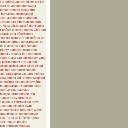
l
prophétie
anselm kiefer
berlioz
luxe
de
annette messager
té
necromonte
Alexandre
e humaniste
michelangeli
ation
autocensure
talisman
e
imposture informatique
bulle
re
Viola
déclin
qualité
domination
r
poésie chinoise
bobos
Chéreau
stalgie
jung
déferlement
e
contre-culture
Prodi
critères de
formation
grève
centralisation
la
ade
islamisme
vidéo
sonate
sarkozy
captation
culture de
iamant vertueux
être essentiel
argent
Clara
kadhafi
zoubov
yang
a
politiquement correct
atoll
ologie
globalisation
islam
djihad
tie
moi existentiel
noeuds
ues
calligraphie
yin
Lars
cinéma
anagement
isd
brahms
siegfried
echnologie
hilarion
dissymétrie
phe
apocalypse
inculture
piège
asse
Gergiev
eau vive
hologie
forme sonate
ring
n
analyse
syndrome de
m
dutilleux
informatique
kevin
deshumanisation
dyan
es
soumission
l'entretien
admin
 quantique
art contemporain
irus
Force de la Terre
russie
trix
mozart
poutine
tion
entretien
Medusa