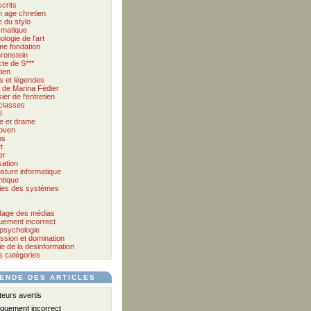
crits
 age chretien
 du stylo
matique
logie de l'art
me fondation
ronstein
cte de S***
tien
s et légendes
et de Marina Fédier
ier de l'entretien
classes
I
e et drame
oven
ms
t
er
sation
sture informatique
tique
ies des systèmes
age des médias
quement incorrect
psychologie
ssion et domination
e de la desinformation
s catégories
ENDE DES ARTICLES
urs avertis
iquement incorrect