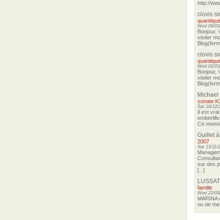
http://ww
clovis s
quantique
Wed 09/03/
Bonjour, 
visiter m
Blog(ferma
clovis s
quantique
Wed 02/03/
Bonjour, 
visiter m
Blog(ferma
Michael
sonate K
Sat 18/12/
Il est vra
emberlifi
Ce monsieu
Guillet
à
2007
Sat 13/11/
Manageme
Consultan
sur des p
[...]
LUSSAT
famille
Wed 22/09
MARINA o
ou de me 