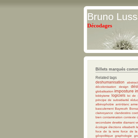
Bruno Luss
Décodages
Billets marqués comme 
Related tags
deshumanisation
abstrac
dés
décolonisation
design
imposture i
globalisation
logiciels
lobbyisme
loi de
principe de subsidiarité
réduc
albinophobie
anti-blanc
arme
basculement
Bayreuth
Bons
clairvoyance
clandestins
coe
bien
contamination
contexte
secondaire
dewitte
diamant v
écologie
élections
elisabeth l
foce de la terre
force de la
géopolitique
graphologie
gr