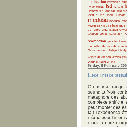
immigration
infirmières bul
isd
islam
International
l'information
langage
langous
lexique
libé
libero
lussato
médusa
médusa; man
miviludes
noeud sémantique
de forme
organisation
Orwel
taguieff
points cardinaux
P
provocation
psychocinèse
merveilles du monde
soumis
Ramadan
tarot
Télépathie
tfp
veines de dragon
version ital
Wagner
yacht
yi king
Friday, 9 February 200
Les trois sou
On pourrait ranger 
souhaits"(voir cont
métaphore des abus 
complexe artificiel
peut monter des esc
fait l'expérience 
même pour l'informati
mais la cure maigr