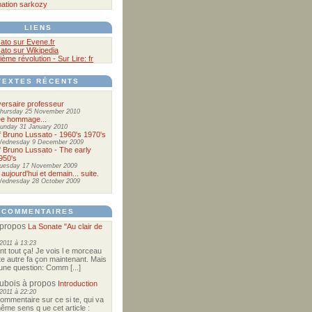
ation
sarkozy
LIENS
ato sur Evene.fr
ato sur Wikipedia
ième révolution - Sur Lire: fr
TEXTES RÉCENTS
ersaire professeur
hursday 25 November 2010
ée hommage...
unday 31 January 2010
of Bruno Lussato - 1960's 1970's
ednesday 9 December 2009
of Bruno Lussato - The early
950's
uesday 17 November 2009
 aujourd'hui et demain... suite.
ednesday 28 October 2009
COMMENTAIRES
propos
La Sonate "Au clair de
2011 à 13:23
nt tout ça! Je vois l e morceau
te autre fa çon maintenant. Mais
e une question: Comm [...]
Dubois
à propos
Introduction
2011 à 22:20
commentaire sur ce si te, qui va
ême sens q ue cet article :