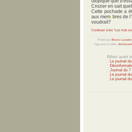
utopique que d'essa
Crozier en sait que
Cette pochade a ét
aux mem
bres de l
e
voudrait?
Continuer à lire "Les trois s
Posté par
Bruno Lussato
Tags pour ce billet:
deshumanis
Billets ayant 
Le journal d
Désinformati
Journal du 7
Le journal d
Le journal d