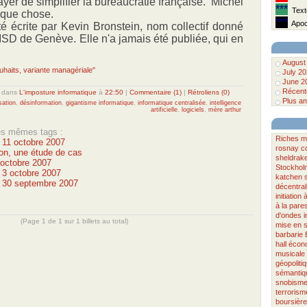
yer de simplifier la bureaucratie française. Michel
***
Texte
lque chose.
***
Apoca
é écrite par Kevin Bronstein, nom collectif donné
'ISD de Genève. Elle n'a jamais été publiée, qui en
August
ouhaits, variante managériale"
July 2
June 2
Récente
dans
L'imposture informatique
à
22:50
|
Commentaire (1)
|
Rétroliens (0)
Plus an
ation
,
désinformation
,
gigantisme informatique
,
informatique centralisée
,
intelligence
artificielle
,
logiciels
,
mère arthur
les mêmes tags :
Riches
m
u 11 octobre 2007
rosnay
c
on, une étude de cas
sheldrak
 octobre 2007
Stockhol
u 3 octobre 2007
katchen
u 30 septembre 2007
décentral
initiation à
à la pare
d'ondes
i
(Page 1 de 1 sur 1 billets au total)
mise en 
barbarie
hall
écono
musicale
géopoliti
sémantiq
snobism
terrorism
boursière