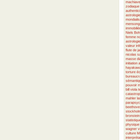
machiave
zodiaque
authentici
astrologi
mondialis
mensong
immobiliè
Niels Boh
femme
no
astrologi
valeur
in
flute de j
nicolas 
masse
d
initiation
hayakaw
torture
éc
bureaucra
sémantiq
pouvoir
m
bill viola
t
catastro
mahler
l
parapsyc
beethove
stockhol
bronstein
statistiqu
physique
wagner
v
culture
Ma
interpréta