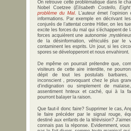
On retrouve cette problématique dans le cha
Nobel Coetzee (
Elisabeth Costello, Eigh
problème du Mal.
L'auteur émet l'opinion q
informations. Par exemple en décrivant les
conjurés de l'attentat contre Hitler, on les t
excite les forces du mal qui s'échappent de 
forces acquièrent une autonomie ,mystérieu
de la désinformation, véhiculés par le v
contaminent les esprits. Un jour, si les circo
spores se développeront et nous envahiront.
De mpême on pourrait prétendre que, com
visiteurs de cette aire interdite, ne pourro
dépit de tout les postulats barbares, 
inconscient , provoquant chez le plus gra
d'indignation ou simplement de malaise
assentiment hnteux et caché, qui à la fa
pourront balayer la raison.
Que faut-il donc faire? Supprimer le cas, 
le faire précéder par le signal rouge, éq
destiné aux enfants de la télévision? J'aimera
connais pas la réponse. Evidemment, vous l
pas le fait divers, somme toute marginal qui 