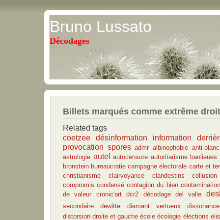
Bruno Lussato
Décodages
Billets marqués comme extrême droi
Related tags
coetzee
désinformation
information derrièr
provocation
spores
admr
albinophobie
anti-blanc
autel
astrologie
autocensure
autoritarisme
banlieues
bronstein
bureaucratie
campagne électorale
carte et ter
christianisme
clairvoyance
clandestins
collusio
compromis
condensé
contagion du bien
contaminatio
des
de valeur
cronic'art
dcr2
décodage
del valle
secondaire
dewitte
diamant vertueux
dissonance
distorsion
droite et gauche
école
écologie
élections
eli