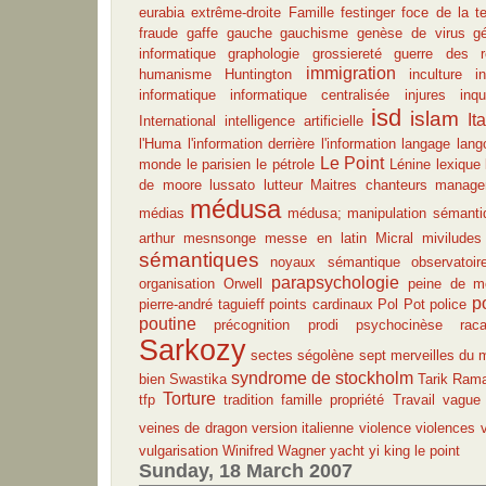
eurabia
extrême-droite
Famille
festinger
foce de la te
fraude
gaffe
gauche
gauchisme
genèse de virus
g
informatique
graphologie
grossiereté
guerre des re
immigration
humanisme
Huntington
inculture
i
informatique
informatique centralisée
injures
inqu
isd
islam
Ita
International
intelligence artificielle
l'Huma
l'information derrière l'information
langage
lang
Le Point
monde
le parisien
le pétrole
Lénine
lexique
de moore
lussato
lutteur
Maitres chanteurs
manage
médusa
médias
médusa; manipulation sémanti
arthur
mesnsonge
messe en latin
Micral
miviludes
sémantiques
noyaux sémantique
observatoir
parapsychologie
organisation
Orwell
peine de m
p
pierre-andré taguieff
points cardinaux
Pol Pot
police
poutine
précognition
prodi
psychocinèse
raca
Sarkozy
sectes
ségolène
sept merveilles du
syndrome de stockholm
bien
Swastika
Tarik Ram
Torture
tfp
tradition famille propriété
Travail
vague 
veines de dragon
version italienne
violence
violences
vulgarisation
Winifred Wagner
yacht
yi king
le point
Sunday, 18 March 2007