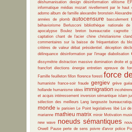
déshumanisation
design
désinformation
elitisme
E
informatique
médias
mozart
nivellement par le haut
adorno
album de famille
alexandre bronstein
Alexandre
autocensure
années de plomb
basculement
béhaviorisme
Berlusconi
bibliothèque nationale de
apocalypse
Boulez
breton
bureaucratie
cagnotte 
captation
chant de l'acier
chine
christianisme
clan
commentaires sur la baisse de fréquentation du bl
critères de valeur
débat présidentiel.
déception
décli
délinquance
désinformation par l'image
diabolisation
dissymétrie
distraction massive
domination
droite et 
francfort
élections
énergie
entretien
epreuve de for
force de
Famille
feuilleton
fillon
florence foresti
gergiev
humaniste
france-soir
fraude
grève
guéa
immigration
hollande
humanisme
idées
incohéren
et acquis
intéressement
inversion sémantique
islam
ju
sélection des meilleurs
Lang
langouste bureaucratiq
monde
le parisien
Le Point
legislatives
libé
Loi d
mathieu
matrix
marianne
miroir
Motivation
musi
noeuds sémantiques
new wave
nou
Orwell
Pause
perte de sens
poivre d'arvor
police
Po