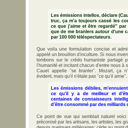
Les émissions intellos, déclare (Cau
truc, ça m'a toujours cassé les coui
ce que j'aime et être regardé" par
que de me branlers autour d'une c
par 100 000 téléspectateurs.
Que voila une formulation concise et admi
appelé un brouillon d'inculture. Si nous inver
tombons sur le crédo humaniste partagé pa
l'humanité et incitant chacun d'entre nous à 
Cauet appelle "se branler". Mozart, ça n'
évident, mais qu'il n'étale pas "ce qu'il aime".
Les émissions débiles, m'ennuient.
ce qu'il y a de meilleur et d'ê
centaines de connaisseurs intellig
d'être consommé par des milliards 
Ce point de vue qui semblait naturel voici
préconisé par les artisans, les artistes, les g
depuis quelques millénaires; cède au point 