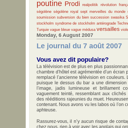
poutine
Prodi
realpolitik
révolution franç
ségolène
ségolène royal
sept merveilles du monde
soumission
subversion du bien
succession
swasika
S
stockholm
syndrome de stockholm antérograde
Techno
versailles
Turquie
vague bleue
vague médusa
viol
Monday, 6 August 2007
Le journal du 7 août 2007
Vous avez dit populaire?
La télévision est de plus en plus passionnan
chambre d'hôtel est agrémentée d'un écran pl
remplacé l'ancienne télévision en couleurs. 
puisque le dessus du bar a une dimension 
l'image, jadis lumineuse et brillament co
vaguement teinté, ressemblant aux clichés n
des rééditions rajeunies du muet. Heureuse
contenant. Nous avons vu les labos où l'on cul
aphteuse.
Rassurez-vous, il n’y aucun risque de contag
chez nous, rien à voir avec les anglais qui on