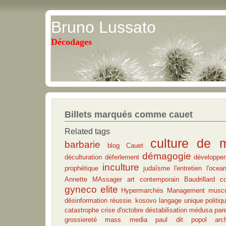
Bruno Lussato
Décodages
Billets marqués comme cauet
Related tags
culture de 
barbarie
blog
Cauet
démagogie
déculturation
déferlement
développe
inculture
prophétique
judaîsme
l'entretien
l'ocea
Annette MAssager
art contemporain
Baudrillard
c
gyneco
elite
Hypermarchés
Management
muscu
désinformation réussie.
kosovo
langage unique
politiq
catastrophe
crise d'octobre
déstabilisation
médusa
par
grossiereté
mass media
paul dit popol
arc