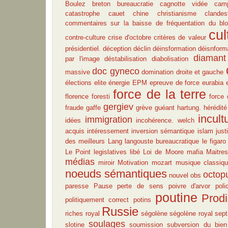
Boulez
breton
bureaucratie
cagnotte vidée
camp
catastrophe
cauet
chine
christianisme
clandes
commentaires sur la baisse de fréquentation du bl
cul
contre-culture
crise d'octobre
critères de valeur
présidentiel.
déception
déclin
déinsformation
déisnform
diamant
par l'image
déstabilisation
diabolisation
doc gyneco
massive
domination
droite et gauche
élections
elite
énergie
EPM
epreuve de force
eurabia
force de la terre
florence foresti
force 
gergiev
fraude
gaffe
grève
guéant
hartung.
hérédité
incult
immigration
idées
incohérence. welch
acquis
intéressement
inversion sémantique
islam
just
des meilleurs
Lang
langouste bureaucratique
le figaro
Le Point
legislatives
libé
Loi de Moore
mafia
Maitre
médias
miroir
Motivation
mozart
musique classiq
noeuds sémantiques
octop
nouvel obs
paresse
Pause
perte de sens
poivre d'arvor
poli
poutine
Prodi
politiquement correct
potins
Russie
riches
royal
ségolène
ségolène royal
sept
soulages
slotine
soumission
subversion du bien