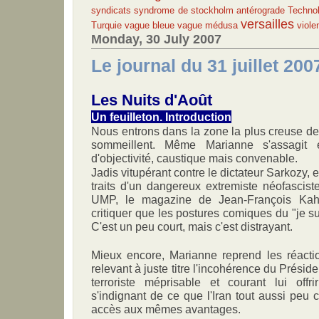
syndicats
syndrome de stockholm antérograde
Techno
versailles
Turquie
vague bleue
vague médusa
viole
Monday, 30 July 2007
Le journal du 31 juillet 200
Les Nuits d'Août
Un feuilleton. Introduction
Nous entrons dans la zone la plus creuse de 
sommeillent. Même Marianne s'assagit
d'objectivité, caustique mais convenable.
Jadis vitupérant contre le dictateur Sarkozy, 
traits d'un dangereux extremiste néofasciste
UMP, le magazine de Jean-François Kahn
critiquer que les postures comiques du "je su
C'est un peu court, mais c'est distrayant.
Mieux encore, Marianne reprend les réacti
relevant à juste titre l'incohérence du Préside
terroriste méprisable et courant lui offr
s'indignant de ce que l'Iran tout aussi peu 
accès aux mêmes avantages.