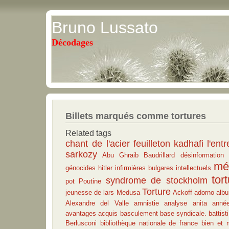
Bruno Lussato
Décodages
Billets marqués comme tortures
Related tags
chant de l'acier
feuilleton
kadhafi
l'entr
sarkozy
Abu Ghraib
Baudrillard
désinformation
mé
génocides
hitler
infirmières bulgares
intellectuels
tor
syndrome de stockholm
pot
Poutine
Torture
jeunesse de lars
Medusa
Ackoff
adorno
albu
Alexandre del Valle
amnistie
analyse
anita
anné
avantages acquis
basculement
base syndicale.
battisti
Berlusconi
bibliothèque nationale de france
bien et 