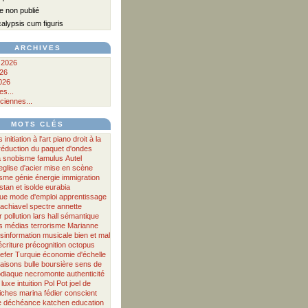
 non publié
lypsis cum figuris
ARCHIVES
 2026
026
026
s...
ciennes...
MOTS CLÉS
s
initiation à l'art
piano
droit à la
réduction du paquet d'ondes
a
snobisme
famulus
Autel
eglise d'acier
mise en scène
sme
génie
énergie
immigration
istan et isolde
eurabia
que
mode d'emploi
apprentissage
achiavel
spectre
annette
r
pollution
lars hall
sémantique
s
médias
terrorisme
Marianne
sinformation musicale
bien et mal
écriture
précognition
octopus
efer
Turquie
économie d'échelle
aisons
bulle boursière
sens
de
diaque
necromonte
authenticité
luxe
intuition
Pol Pot
joel de
iches
marina fédier
conscient
e
déchéance
katchen
education