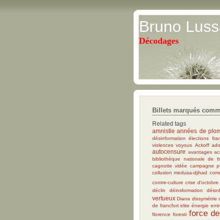
Bruno Luss
Décodages
Billets marqués comm
Related tags
amnistie
années de plo
désinformation
élections
fra
violences
voyous
Ackoff
ado
autocensure
avantages ac
bibliothèque nationale de f
cagnotte vidée
campagne pré
collusion medusa-djihad
comm
contre-culture
crise d'octobre
déclin
déinsformation
déisn
vertueux
Diana
dissymétrie
de francfort
elite
énergie
entr
force de
florence foresti