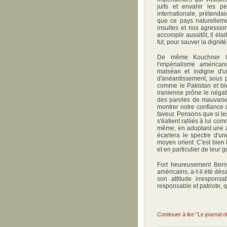
juifs et envahir les pe
internationale, prétenda
que ce pays naturellemen
insultes et nos agressio
accomplir aussitôt, il éta
fut, pour sauver la dignit
De même Kouchner l'i
l'impérialisme américan
malséan et indigne d'u
d'anéantissement, sous pr
comme le Pakistan et bie
iranienne prône le négati
des paroles de mauvaise 
montrer notre confiance 
faveur. Pensons que si le
s'éatient ralliés à lui c
même, en adoptant une at
écartera le spectre d'un
moyen orient. C'est bien
et en particulier de leur g
Fort heureusement Berna
américains, a-t-il été dé
son attitude irrespons
responsable et patriote, q
Continuer à lire "Le journal