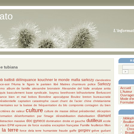
ato
L'informat
R
e tubiana
mb
battisti
délinquance
kouchner
le monde
mafia
sarkozy
clandestins
Sarkozy
nce-soir
l'Huma
le figaro
le parisien
libé
Maitres chanteurs
police
Accueil
rno
album de famille
alexandre bronstein
Alexandre del Valle
analyse
anita
L'Auteur
quis
basculement
base syndicale.
bayrou
beethoven
béhaviorisme
Berlusconi
Ouvrage
rance
bien et mal
bobos
Borodine apocalypse
Boulez
breton
bureaucratie
Mode d'e
sidentielle
captation
catastrophe
cauet
chant de l'acier
chine
christianisme
Formulair
entaires sur la baisse de fréquentation du blo
compromis
contagion du bien
culture
critères de valeur
culture de masse
débat présidentiel.
déception
diamant
formation
désinformation par l'image
déstabilisation
diabolisation
bibliophi
dutilleux
doc gyneco
distraction massive
domination
droite et gauche
ecole
Bouillo
etien
EPM
epreuve de force
eurabia
exception française
Famille
feuilleton
fillon
Art c
 la terre
Chro
gergiev
force dela terre humaniste
fraude
gaffe
grève
guéant
Brouil