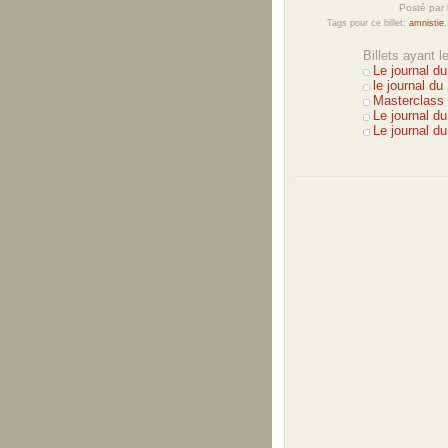
Posté par
Tags pour ce billet:
amnistie
Billets ayant 
Le journal du
le journal d
Masterclass 
Le journal d
Le journal d