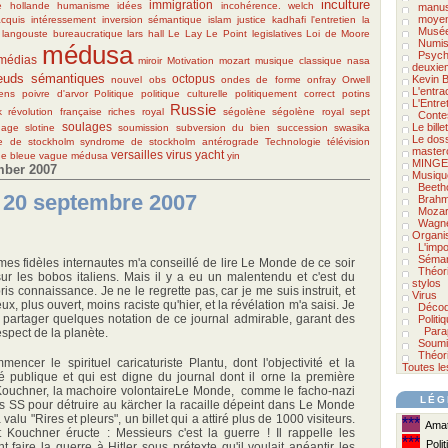
inculture
immigration
e
hollande
humanisme
idées
incohérence. welch
manus
moyen
cquis
intéressement
inversion sémantique
islam
justice
kadhafi
l'entretien
la
Musée
langouste bureaucratique
lars hall
Le Lay
Le Point
legislatives
Loi de Moore
Numis
médusa
Psycho
médias
miroir
Motivation
mozart
musique classique
nasa
deuxie
euds sémantiques
octopus
Kevin B
nouvel obs
ondes de forme
onfray
Orwell
L'entra
ens
poivre d'arvor
Politique
politique culturelle
politiquement correct
potins
L'Entre
Russie
k
révolution française
riches
royal
ségolène
ségolène royal
sept
Conte
soulages
Le bill
nage
slotine
soumission
subversion du bien
succession
swasika
Le doss
e de stockholm
syndrome de stockholm antérograde
Technologie
télévision
master
versailles
virus
yacht
e bleue
vague médusa
yin
MINGE
mber 2007
Musiqu
Beeth
u 20 septembre 2007
Brah
Mozar
Wagn
Organi
L'impo
Séman
mes fidèles internautes m'a conseillé de lire Le Monde de ce soir
Théor
sur les bobos italiens. Mais il y a eu un malentendu et c'est du
stylos
is connaissance. Je ne le regrette pas, car je me suis instruit, et
Virus
x, plus ouvert, moins raciste qu'hier, et la révélation m'a saisi. Je
Décod
 partager quelques notation de ce journal admirable, garant des
Politi
Para
espect de la planète.
Soumi
Théori
encer le spirituel caricaturiste Plantu, dont l'objectivité et la
Toutes le
été publique et qui est digne du journal dont il orne la première
 Kouchner, la machoire volontaireLe Monde, comme le facho-nazi
LÉG
SS pour détruire au kärcher la racaille dépeint dans Le Monde
valu "Rires et pleurs", un billet qui a attiré plus de 1000 visiteurs.
***
Amate
t Kouchner éructe : Messieurs c'est la guerre ! Il rappelle les
***
Polit
t faire la guerre à Hitler sous prétexte qu'il voulait anéantir les