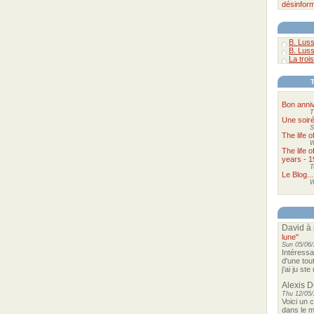
désinform
B. Luss
B. Luss
La trois
Bon anniv
T
Une soir
S
The life 
W
The life 
years - 1
T
Le Blog...
W
David
à 
lune"
Sun 05/06/
Intéressa
d'une tou
j'ai ju st
Alexis 
Thu 12/05/
Voici un 
dans le m