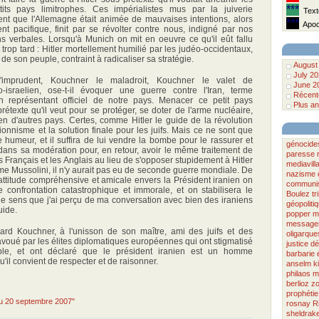
***
tits pays limitrophes. Ces impérialistes mus par la juiverie
Texte
ient que l'Allemagne était animée de mauvaises intentions, alors
***
Apoca
t pacifique, finit par se révolter contre nous, indigné par nos
ns verbales. Lorsqu'à Munich on mit en oeuvre ce qu'il eût fallu
it trop tard : Hitler mortellement humilié par les judéo-occidentaux,
é de son peuple, contraint à radicaliser sa stratégie.
August
July 2
mprudent, Kouchner le maladroit, Kouchner le valet de
June 2
o-israelien, ose-t-il évoquer une guerre contre l'Iran, terme
Récente
n représentant officiel de notre pays. Menacer ce petit pays
Plus an
étexte qu'il veut pour se protéger, se doter de l'arme nucléaire,
n d'autres pays. Certes, comme Hitler le guide de la révolution
onnisme et la solution finale pour les juifs. Mais ce ne sont que
humeur, et il suffira de lui vendre la bombe pour le rassurer et
génocide
dans sa modération pour, en retour, avoir le même traitement de
paresse
s Français et les Anglais au lieu de s'opposer stupidement à Hitler
mediavill
omme Mussolini, il n'y aurait pas eu de seconde guerre mondiale. De
nazisme
titude compréhensive et amicale envers la Président iranien on
communi
e confrontation catastrophique et immorale, et on stabilisera le
Boulez
tr
 le sens que j'ai perçu de ma conversation avec bien des iraniens
géopoliti
uide.
popper
m
message
rd Kouchner, à l'unisson de son maître, ami des juifs et des
oligarque
savoué par les élites diplomatiques européennes qui ont stigmatisé
justice
dé
able, et ont déclaré que le président iranien est un homme
barbarie
u'il convient de respecter et de raisonner.
anselm ki
philaos
m
berlioz
zo
prophétie
 du 20 septembre 2007"
rosnay
R
sheldrak