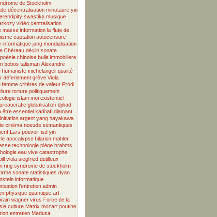
ndrome de Stockholm
ade
décentralisation
minotaure
yin
erendipity
swastika
musique
sarkozy
vidéo
centralisation
de masse
information
la flute de
misme
captation
autocensure
 informatique
jung
mondialisation
e
Chéreau
déclin
sonate
poésie chinoise
bulle immobilière
on
bobos
talisman
Alexandre
e humaniste
michelangeli
qualité
r
déferlement
grève
Viola
e
femme
critères de valeur
Prodi
lture
torture
politiquement
cologie
islam
moi existentiel
ureaucratie
globalisation
djihad
a
être essentiel
kadhafi
diamant
initiation
argent
yang
hayakawa
ie
cinéma
noeuds sémantiques
ent
Lars
pouvoir
isd
yin
ie
apocalypse
hilarion
mahler
lasse
technologie
piège
brahms
hologie
eau vive
catastrophe
bill viola
siegfried
dutilleux
n
ring
syndrome de stockholm
forme sonate
statistiques
dyan
nstein
informatique
isation
l'entretien
admin
on
physique quantique
art
rain
wagner
virus
Force de la
sie
culture
Matrix
mozart
poutine
tion
entretien
Medusa