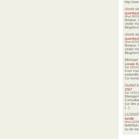
http://ww
clovis s
quantique
Wed 09/03/
Bonjour, 
visiter m
Blog(ferma
clovis s
quantique
Wed 02/03/
Bonjour, 
visiter m
Blog(ferma
Michael
sonate K
Sat 18/12/
Il est vra
emberlifi
Ce monsieu
Guillet
à
2007
Sat 13/11/
Manageme
Consultan
sur des p
[...]
LUSSAT
famille
Wed 22/09
MARINA o
ou de me 