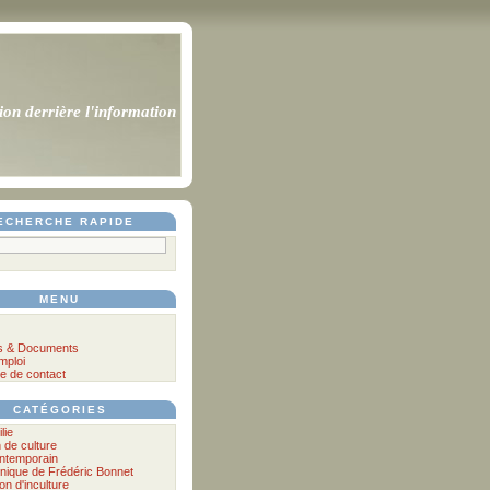
ion derrière l'information
ECHERCHE RAPIDE
MENU
s & Documents
mploi
e de contact
CATÉGORIES
lie
n de culture
ontemporain
nique de Frédéric Bonnet
lon d'inculture