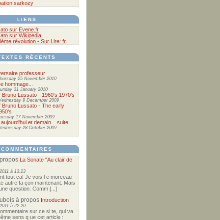
ation
sarkozy
LIENS
ato sur Evene.fr
ato sur Wikipedia
ième révolution - Sur Lire: fr
TEXTES RÉCENTS
ersaire professeur
hursday 25 November 2010
ée hommage...
unday 31 January 2010
of Bruno Lussato - 1960's 1970's
ednesday 9 December 2009
of Bruno Lussato - The early
950's
uesday 17 November 2009
 aujourd'hui et demain... suite.
ednesday 28 October 2009
COMMENTAIRES
propos
La Sonate "Au clair de
2011 à 13:23
nt tout ça! Je vois l e morceau
te autre fa çon maintenant. Mais
e une question: Comm [...]
Dubois
à propos
Introduction
2011 à 22:20
commentaire sur ce si te, qui va
ême sens q ue cet article :