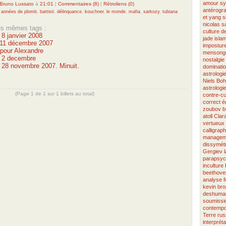
amour
sy
Bruno Lussato
à
21:01
|
Commentaires (8)
|
Rétroliens (0)
antérogr
,
années de plomb
,
battisti
,
délinquance
,
kouchner
,
le monde
,
mafia
,
sarkozy
,
tubiana
et yang
s
nicolas 
les mêmes tags :
culture 
 8 janvier 2008
jade
isla
u 11 décembre 2007
imposture
pour Alexandre
mensong
u 2 decembre
nostalgie
u 28 novembre 2007. Minuit.
dominati
astrologi
Niels Boh
astrologi
(Page 1 de 1 sur 1 billets au total)
contre-cu
correct
é
zoubov
b
atoll
Clar
vertueux
calligraph
managem
dissymétr
Gergiev
parapsyc
inculture
beethove
analyse
kevin bro
deshuman
soumissi
contempo
Terre
rus
interpréta