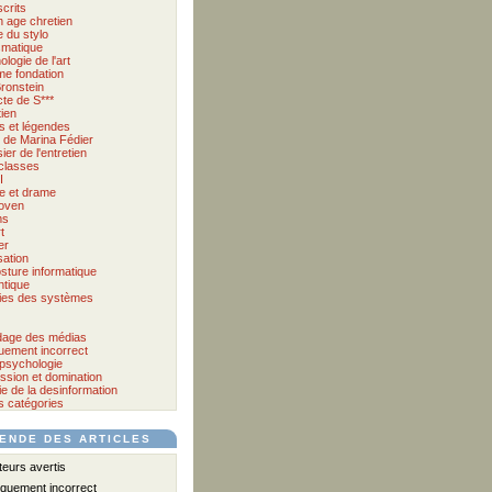
crits
 age chretien
 du stylo
matique
logie de l'art
me fondation
ronstein
cte de S***
tien
s et légendes
et de Marina Fédier
ier de l'entretien
classes
I
e et drame
oven
ms
t
er
sation
sture informatique
tique
ies des systèmes
age des médias
quement incorrect
psychologie
ssion et domination
e de la desinformation
s catégories
ENDE DES ARTICLES
urs avertis
iquement incorrect