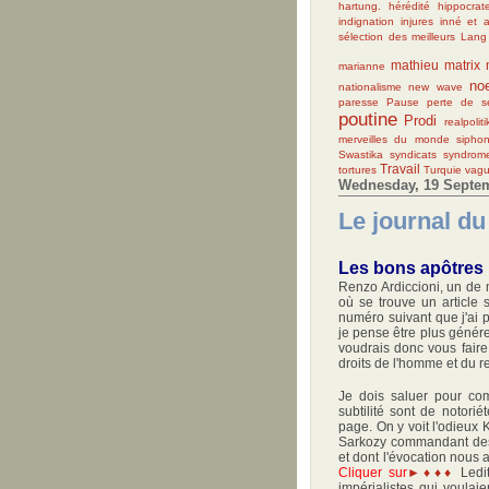
hartung.
hérédité
hippocrat
indignation
injures
inné et a
sélection des meilleurs
Lang
mathieu
matrix
marianne
no
nationalisme
new wave
paresse
Pause
perte de s
poutine
Prodi
realpoliti
merveilles du monde
sipho
Swastika
syndicats
syndrom
Travail
tortures
Turquie
vagu
Wednesday, 19 Septe
Le journal d
Les bons apôtres
Renzo Ardiccioni, un de 
où se trouve un article 
numéro suivant que j'ai pr
je pense être plus généreu
voudrais donc vous faire
droits de l'homme et du r
Je dois saluer pour comm
subtilité sont de notori
page. On y voit l'odieux
Sarkozy commandant des 
et dont l'évocation nous a 
Cliquer sur
►♦♦♦
Ledi
impérialistes qui voulaien