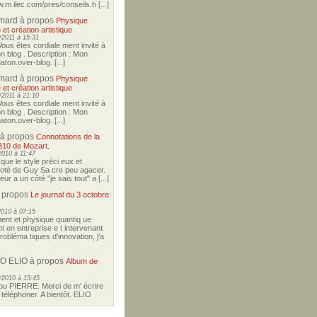
w.m ilec.com/pres/conseils.h [...]
imard
à propos
Physique
 et création artistique
2011 à 15:31
Vous êtes cordiale ment invité à
on blog . Description : Mon
ton.over-blog. [...]
imard
à propos
Physique
 et création artistique
2011 à 21:10
Vous êtes cordiale ment invité à
on blog . Description : Mon
ton.over-blog. [...]
à propos
Connotations de la
310 de Mozart.
2010 à 11:47
i que le style préci eux et
coté de Guy Sa cre peu agacer.
r a un côté "je sais tout" a [...]
 propos
Le journal du 3 octobre
2010 à 07:15
nt et physique quantiq ue
t en entreprise e t intervenant
robléma tiques d'innovation, j'a
O ELIO
à propos
Album de
/2010 à 15:45
u PIERRE. Merci de m' écrire
téléphoner. A bientôt. ELIO