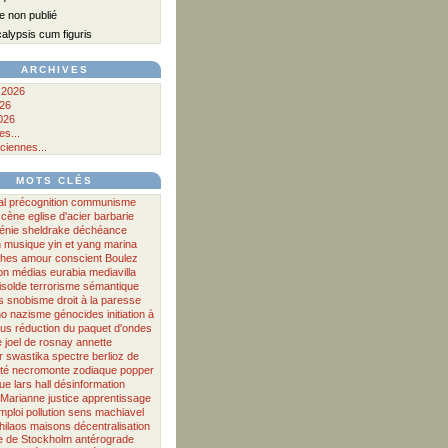
 non publié
lypsis cum figuris
ARCHIVES
 2026
026
026
s...
ciennes...
MOTS CLÉS
al
précognition
communisme
scène
eglise d'acier
barbarie
énie
sheldrake
déchéance
n
musique
yin et yang
marina
ches
amour
conscient
Boulez
on
médias
eurabia
mediavilla
 isolde
terrorisme
sémantique
s
snobisme
droit à la paresse
no
nazisme
génocides
initiation à
lus
réduction du paquet d'ondes
e
joel de rosnay
annette
r
swastika
spectre
berlioz
de
té
necromonte
zodiaque
popper
que
lars hall
désinformation
Marianne
justice
apprentissage
mploi
pollution
sens
machiavel
hilaos
maisons
décentralisation
 de Stockholm antérograde