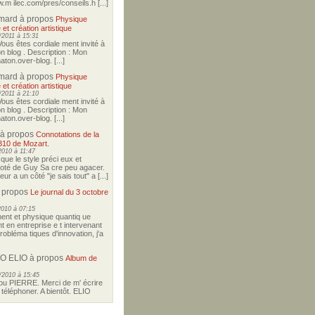
w.m ilec.com/pres/conseils.h [...]
imard
à propos
Physique
 et création artistique
2011 à 15:31
Vous êtes cordiale ment invité à
on blog . Description : Mon
ton.over-blog. [...]
imard
à propos
Physique
 et création artistique
2011 à 21:10
Vous êtes cordiale ment invité à
on blog . Description : Mon
ton.over-blog. [...]
à propos
Connotations de la
310 de Mozart.
2010 à 11:47
i que le style préci eux et
coté de Guy Sa cre peu agacer.
r a un côté "je sais tout" a [...]
 propos
Le journal du 3 octobre
2010 à 07:15
nt et physique quantiq ue
t en entreprise e t intervenant
robléma tiques d'innovation, j'a
O ELIO
à propos
Album de
/2010 à 15:45
u PIERRE. Merci de m' écrire
téléphoner. A bientôt. ELIO