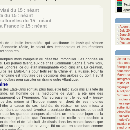
***
Texte
***
évisé du 15 : néant
Apoca
te du 15 : néant
ulturelles du 15 : néant
la France le 15 : néant
August
July 2
June 2
Récente
fets de la bulle immobilière qui sanctionne le fossé qui sépare
Plus an
l’économie réelle, le calcul des technocrates et les réactions
actionnaires.
bien et m
 quelques mois l’ampleur du désastre immobilier. Les donnes en
mise en 
es. Les jeunes talentueux de chez Goldmann Sachs à New York,
énergie
g
r Londres, ce qui était inimaginable voici cinq ans. La création,
educatio
uitté les Etats-Unis pour fertiliser la Chine et la Russie. Pour la
fédier
Ri
éricaine est tributaire des décisions des arabes du golf. Il suffit
immigrati
s en dollars pour susciter un drame outre Atlantique.
tristan et
aine
oligarque
n des Etats-Unis sont au plus bas, et le fait d’avoir mis à la tête du
Autel
pia
onde, un homme de la médiocrité de Bush, a été une des
l'art
famu
jugement de l’Amérique. Malheureusement le jeu est «
loose-
minotaur
erdre, même si l’Europe risque en dépit de ses rigidités
message
t-être à cause de ces rigidités, de résister un peu mieux à
authentici
 Le néant conceptuel favorise la panique des marchés, et les self
géopoliti
Bien que les grandes banques attendent un mois pour juger de la
musicale
ureusement probable que l’économie dite réelle sera touchée à
mode d'e
on du réel et de l’abstrait. Je disais dans les masterclasses que
intuition
p
acrifiée au dogme, elle se venge tôt ou tard en retombant comme
syndrome
sur notre tête.