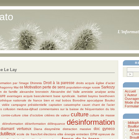
ato
L'informat
R
e Le Lay
Droit à la paresse
ormation par l'image
Dhimmis
droits acquis
église d'acier
Motivation
perte de sens
Sarkozy
hagonny
Mai 68
population-otage
russie
Accueil
m de famille
alexandre bronstein
Alexandre del Valle
amnistie
analyse
anita
L'Auteur
ure
avantages acquis
basculement
base syndicale.
battisti
bayrou
beethoven
Ouvrage
iothèque nationale de france
bien et mal
bobos
Borodine apocalypse
Boulez
Mode d'e
e vidée
campagne présidentielle
captation
catastrophe
cauet
chant de l'acier
Formulair
ns
collusion medusa-djihad
commentaires sur la baisse de fréquentation du blo
culture
n
contre-culture
crise d'octobre
critères de valeur
culture de masse
désinformation
bibliophi
n
déinsformation
déisnformation
délinquance
Bouillo
diamant vertueux
doc gyneco
Diana
dissymétrie
distraction massive
Art c
dutilleux
Chro
ecole de francfort
élections
elite
énergie
entretien
EPM
epreuve de
Brouil