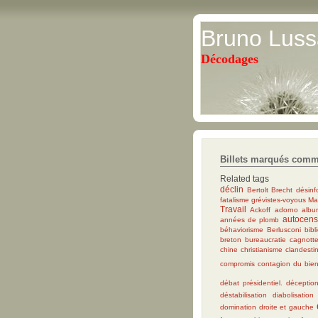
Bruno Luss
Décodages
Billets marqués comm
Related tags
déclin
Bertolt Brecht
désinf
fatalisme
grévistes-voyous
Ma
Travail
Ackoff
adorno
albu
autocens
années de plomb
béhaviorisme
Berlusconi
bibl
breton
bureaucratie
cagnott
chine
christianisme
clandesti
compromis
contagion du bie
débat présidentiel.
déceptio
déstabilisation
diabolisation
domination
droite et gauche