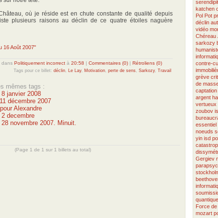
serendipi
katchen
Château, où je réside est en chute constante de qualité depuis
Pol Pot
p
xiste plusieurs raisons au déclin de ce quatre étoiles naguère
déclin
au
vidéo
mon
Chéreau
sarkozy
du 16 Août 2007"
humanist
informati
dans
Politiquement incorrect
à
20:58
|
Commentaires (0)
|
Rétroliens (0)
contre-cu
immobiliè
Tags pour ce billet:
déclin
,
Le Lay
,
Motivation
,
perte de sens
,
Sarkozy
,
Travail
grève
cri
de mass
les mêmes tags :
captation
 8 janvier 2008
argent
h
u 11 décembre 2007
vertueux
pour Alexandre
zoubov
i
u 2 decembre
bureaucra
u 28 novembre 2007. Minuit.
essentiel
noeuds s
yin
isd
po
catastro
(Page 1 de 1 sur 1 billets au total)
dissymétr
Gergiev
parapsyc
stockhol
beethove
informati
soumissi
quantiqu
Force de 
mozart
p