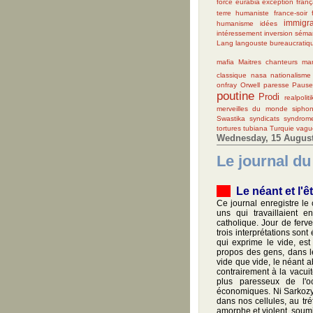
force
eurabia
exception franç
terre humaniste
france-soir
immigra
humanisme
idées
intéressement
inversion séma
Lang
langouste bureaucratiq
mafia
Maitres chanteurs
mar
classique
nasa
nationalisme
onfray
Orwell
paresse
Paus
poutine
Prodi
realpoliti
merveilles du monde
sipho
Swastika
syndicats
syndrom
tortures
tubiana
Turquie
vagu
Wednesday, 15 August
Le journal du
Le néant et l'ê
Ce journal enregistre le
uns qui travaillaient 
catholique. Jour de ferve
trois interprétations sont
qui exprime le vide, est
propos des gens, dans le
vide que vide, le néant 
contrairement à la vacuité
plus paresseux de l'o
économiques. Ni Sarkozy,
dans nos cellules, au tr
amorphe et violent, soumi