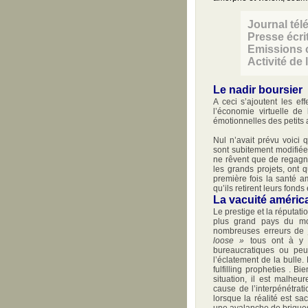
Journal tél
Presse écri
Emissions c
Activité de 
Le nadir boursier
A ceci s’ajoutent les ef
l’économie virtuelle de 
émotionnelles des petits 
Nul n’avait prévu voici
sont subitement modifié
ne rêvent que de regagne
les grands projets, ont q
première fois la santé am
qu’ils retirent leurs fond
La vacuité améric
Le prestige et la réputatio
plus grand pays du m
nombreuses erreurs de 
loose »
tous ont à y p
bureaucratiques ou peu
l’éclatement de la bulle.
fulfilling propheties . 
situation, il est malhe
cause de l’interpénétrati
lorsque la réalité est s
une avalanche de briques 