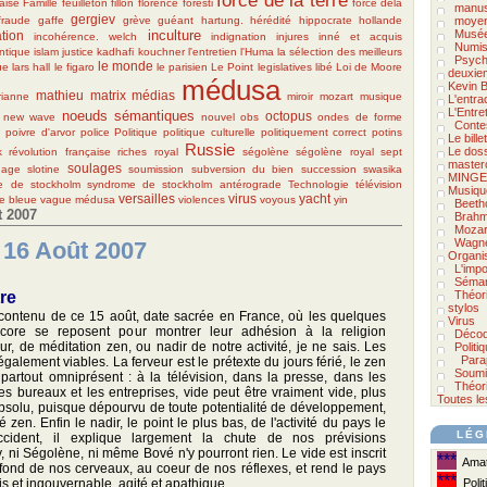
force de la terre
aise
Famille
feuilleton
fillon
florence foresti
force dela
manus
gergiev
fraude
gaffe
grève
guéant
hartung.
hérédité
hippocrate
hollande
moyen
inculture
Musée
tion
incohérence. welch
indignation
injures
inné et acquis
Numis
ntique
islam
justice
kadhafi
kouchner
l'entretien
l'Huma
la sélection des meilleurs
Psycho
le monde
ue
lars hall
le figaro
le parisien
Le Point
legislatives
libé
Loi de Moore
deuxie
médusa
Kevin B
mathieu
matrix
médias
ianne
miroir
mozart
musique
L'entra
L'Entre
noeuds sémantiques
octopus
new wave
nouvel obs
ondes de forme
Conte
e
poivre d'arvor
police
Politique
politique culturelle
politiquement correct
potins
Le bill
Russie
Le doss
k
révolution française
riches
royal
ségolène
ségolène royal
sept
master
soulages
nage
slotine
soumission
subversion du bien
succession
swasika
MINGE
e de stockholm
syndrome de stockholm antérograde
Technologie
télévision
Musiqu
versailles
virus
yacht
e bleue
vague médusa
violences
voyous
yin
Beeth
 2007
Brah
Mozar
Wagn
 16 Août 2007
Organi
L'impo
Séman
tre
Théor
stylos
 contenu de ce 15 août, date sacrée en France, où les quelques
Virus
encore se reposent pour montrer leur adhésion à la religion
Décod
ur, de méditation zen, ou nadir de notre activité, je ne sais. Les
Politi
Para
 également viables. La ferveur est le prétexte du jours férié, le zen
Soumi
 partout omniprésent : à la télévision, dans la presse, dans les
Théori
s bureaux et les entreprises, vide peut être vraiment vide, plus
Toutes le
absolu, puisque dépourvu de toute potentialité de développement,
 zen. Enfin le nadir, le point le plus bas, de l'activité du pays le
LÉG
ccident, il explique largement la chute de nos prévisions
 ni Ségolène, ni même Bové n'y pourront rien. Le vide est inscrit
***
Amate
éfond de nos cerveaux, au coeur de nos réflexes, et rend le pays
***
s et ingouvernable, agité et apathique.
Polit