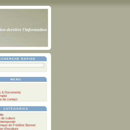
ion derrière l'information
ECHERCHE RAPIDE
MENU
s & Documents
mploi
e de contact
CATÉGORIES
lie
n de culture
ontemporain
nique de Frédéric Bonnet
lon d'inculture