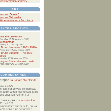
désinformation
sarkozy
LIENS
ato sur Evene.fr
ato sur Wikipedia
ième révolution - Sur Lire: fr
TEXTES RÉCENTS
ersaire professeur
hursday 25 November 2010
ée hommage...
unday 31 January 2010
of Bruno Lussato - 1960's 1970's
ednesday 9 December 2009
of Bruno Lussato - The early
950's
uesday 17 November 2009
 aujourd'hui et demain... suite.
ednesday 28 October 2009
COMMENTAIRES
propos
La Sonate "Au clair de
2011 à 13:23
nt tout ça! Je vois l e morceau
te autre fa çon maintenant. Mais
e une question: Comm [...]
Dubois
à propos
Introduction
2011 à 22:20
commentaire sur ce si te, qui va
ême sens q ue cet article :