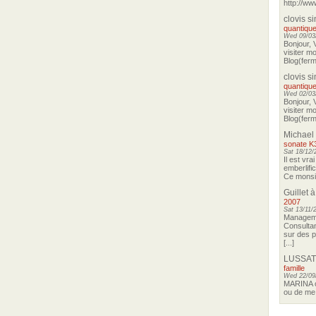
http://ww
clovis s
quantique
Wed 09/03/
Bonjour, 
visiter m
Blog(ferma
clovis s
quantique
Wed 02/03/
Bonjour, 
visiter m
Blog(ferma
Michael
sonate K
Sat 18/12/
Il est vra
emberlifi
Ce monsieu
Guillet
à
2007
Sat 13/11/
Manageme
Consultan
sur des p
[...]
LUSSAT
famille
Wed 22/09
MARINA o
ou de me 