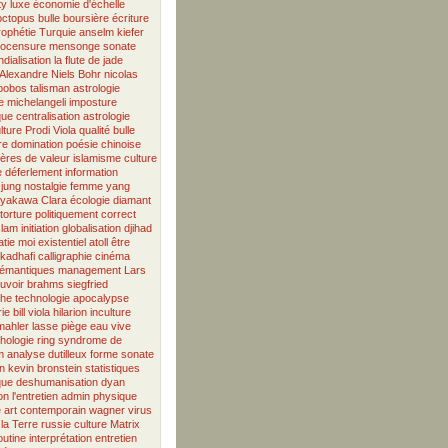
ty
luxe
économie d'échelle
octopus
bulle boursière
écriture
rophétie
Turquie
anselm kiefer
tocensure
mensonge
sonate
dialisation
la flute de jade
Alexandre
Niels Bohr
nicolas
bobos
talisman
astrologie
e
michelangeli
imposture
que
centralisation
astrologie
lture
Prodi
Viola
qualité
bulle
re
domination
poésie chinoise
tères de valeur
islamisme
culture
e
déferlement
information
jung
nostalgie
femme
yang
ayakawa
Clara
écologie
diamant
torture
politiquement correct
slam
initiation
globalisation
djihad
tie
moi existentiel
atoll
être
kadhafi
calligraphie
cinéma
émantiques
management
Lars
uvoir
brahms
siegfried
phe
technologie
apocalypse
ie
bill viola
hilarion
inculture
mahler
lasse
piège
eau vive
hologie
ring
syndrome de
m
analyse
dutilleux
forme sonate
n
kevin bronstein
statistiques
que
deshumanisation
dyan
on
l'entretien
admin
physique
e
art contemporain
wagner
virus
la Terre
russie
culture
Matrix
outine
interprétation
entretien