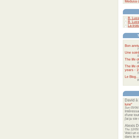
Medusa
B. Luss
B. Luss
La trois
Bon anniv
T
Une soir
S
The life 
W
The life 
years - 1
T
Le Blog...
W
David
à 
lune"
Sun 05/06/
Intéressa
d'une tou
j'ai ju st
Alexis 
Thu 12/05/
Voici un 
dans le m