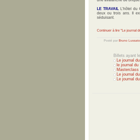
LE TRAVAIL
L’hôtel du 
deux ou trois ans. Il e
séduisant.
Continuer à lire "Le journal 
Posté par
Bruno Lussato
Billets ayant 
Le journal du
le journal d
Masterclass 
Le journal d
Le journal d