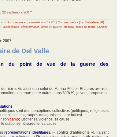
 du 22 septembre 2007"
dans
Soumission et domination
à
07:01
|
Commentaires (0)
|
Rétroliens (0)
et:
autocensure
,
désinformation
,
droite et gauche
,
médusa
,
ondes de forme
,
Sarkozy
r 2007
re de Del Valle
tion du point de vue de la guerre des
dernier texte ainsi que celui de Marina Fédier. Et après avir relu
nformation contenue entre autres dans
VIRUS,
je vous propose ce
tations
litiques sont des perceptions collectives (politiques, religieuses
 mobiliser les groupes antagonistes. Leur but est :
er son camp
; justifier sa violence, sa cause;
, le diaboliser, discréditer sa cause
les
représentations identitaires
, (« conflits d’antériorité »). Faisant
ls, aux religions, à l’Histoire fondatrice, aux intérêts nationaux