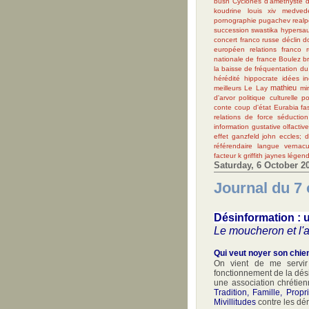
bush
Cyclones
d'améthyste
koudrine
louis xiv
medved
pornographie
pugachev
realpo
succession
swastika
hypersau
concert franco russe
déclin
d
européen
relations franco 
nationale de france
Boulez
b
la baisse de fréquentation du
hérédité
hippocrate
idées
i
mathieu
meilleurs
Le Lay
mir
d'arvor
politique culturelle
po
conte
coup d'état
Eurabia
fa
relations de force
séduction
information gustative olfactiv
effet ganzfeld
john eccles; 
référendaire
langue vernacul
facteur k
griffith
jaynes
légend
Saturday, 6 October 2
Journal du 7
Désinformation : 
Le moucheron et l'
Qui veut noyer son chien 
On vient de me servir
fonctionnement de la dési
une association chrétie
Tradition, Famille, Propr
Mivillitudes
contre les dér