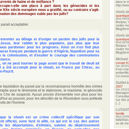
urrents de haine et de méfiance ?
dans le m
http://ww
ccupe-t-elle une place à part dans les génocides et les
le XXe siècle européen nous a gratifié, ou au contraire s'agit-
clovis s
imation des dommages subis pas les juifs?
quantique
Wed 09/03/
Bonjour, 
 parait acceptable:
visiter m
Blog(ferma
clovis s
remonter au déluge et d'exiger un pardon des juifs pour la
quantique
Wed 02/03/
 Jesus, leur rabbin le plus populaire, pas plus que leur
Bonjour, 
us pardonner pour les progroms. Ainsi on n'en finit plus
visiter m
paras français pendant la guerre d'Algérie, Napoléon pour sa
Blog(ferma
s la colonisation, et d'exalter le courage des communistes
Michael
stance.
sonate K
 on ne peut tourner la page avant que le travail de deuil ait
Sat 18/12/
. Il a été accompli pour la shoah, en France par Chirac, au
Il est vra
-Paul II.
emberlifi
Ce monsieu
Guillet
à
ette liquidation du passé par la reconnaissance honnête des crimes
2007
Sat 13/11/
mplie pour le léninisme et le stalinisme, le maoïsme, le génocide
Manageme
ar le Che de suspects. Aucun procès d'ensemble non plus pour les
Consultan
hui au pouvoir, pour les atrocités de la Révolution sous prétexte
sur des p
roits de l'homme.
[...]
LUSSAT
famille
 que la shoah est un crime collectif spécifique par son
Wed 22/09
MARINA o
 officiel, sans fard ni alibi, ce qui est le cas des autres
ou de me 
s les déportations, d'ethnies, suivies du dépérissement