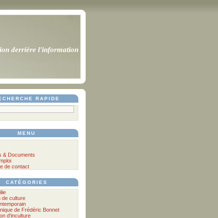
ion derrière l'information
ECHERCHE RAPIDE
MENU
s & Documents
mploi
e de contact
CATÉGORIES
lie
n de culture
ontemporain
nique de Frédéric Bonnet
lon d'inculture