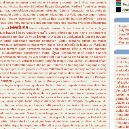
o d'amour
entretien
extrémisme
initiation
proximité
séminaires interculturels
***
Texte
Kadhafi
édusa
Nicolas Sarkozy
Ségolène Royale
Dissymétrie
Poutine
amérique
***
Apoca
géopolitique
gan
gaz
glucksmann
lellouche
réalisme.
Vespasien et les droits de
osexuel
adorno
alexandre bronstein
Alexandre del Valle
analyse
argent
bêtise
n par l'image
divertissement
dutilleux
Eco
ecole de francfort
élévation
elitisme
force dela terre humaniste
guéant
ignorance des experts
inversion sémantique
Medusa
August
 Djihad
Nazis
notoriété
pouvoir
Riches
Russie
show biz
soulages
July 2
fraude
injures
ségolène
gaffe
yacht
quie
dérives du blog
haine de l'argent
le
June 2
kevin bronstein
genèse de virus
organisation
le pétrole
noyaux
coupables
Récente
ux
prodi
siphonage
barbarie
beethoven
Cauet
cochons
culture de masse
Plus an
infirmières bulgares
Marianne
Imposture informatique
nivellement par le haut
ropie
formant
grain
hayakawa
magma
neguentropie
pâte à modeler
shannon
Dyan
e
autobiographie
complication inutile
ergonomie
Inde
panne
Pannes
observatoire
ophistication
statistiques
wi-fi
al quaeda
djihad
haine de l'occident
nazisme
version italienne
pensée unique
es sémantiques
Abu Ghraib
Baudrillard
chant
droit à l
marianne
lars hall
nouvel Obs
pol pot
tortures
Ali Sandagarao
biographie
blog
génocide
machiavel
ploi
georges bush
grèves
le chaos
nicolas sarcozy
nicolas sarkozy
sheldrak
capital
tsunami
amnistie
années de plomb
battisti
délinquance
kouchner
mafia
précognit
désinformation. mao
racket
staline
syndicats voyous
Ackoff
Berlusconi
Politique
réduction
pollution
agenda
Aktouf
Annette MAssager
intuition
musculation
questions et
hall
justic
avantages acquis
base syndicale.
berlioz
chanson rap de baba
crise d'octobre
pollution
n musicale
déstabilisation
doc gyneco
epreuve de force
exception française
d'emploi
lary onianos
hollande
hystérie
identité
justice
madonna
mise en scène
paresse
isolde
med
ssession
répression
révolution française
riches
terreur
thomas mann
fayol
métier
sémantiq
vague bleue
vague médusa
veines de dragon
isme
vérité
Simplification du
d'acier
s
 r
chat de schrodinger
cinéma
conflit père-fils
conscient
cultures
dunne
ergie
octopus
vers
mondes de poppert
paradoxe
représentation
scepticisme
souvenirs
zinoviev
authentici
information réussie.
Diana
kosovo
langage unique
amour
chanson rap
écologie
message
lité pouvoir-amour.
initiation au ring. le ring et la problématique co
kinésiologie
berlioz
zo
pathie
philaos
think-o'tron
végétalisme
végétarisme
alexandre
aliments frelatés
minotaur
in
bibliothèque
boris godounov
Borodine apocalypse
bureaucratie à la française
marina fé