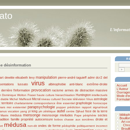
ato
L'informat
R
e désinformation
manipulation
art
dewitte
elisabeth levy
pierre-andré taguieff
admr
dcr2
del
virus
entations
lussato
albinophobie
anti-blanc
extrême-droite
Accueil
L'Auteur
provocation
n derrière l'information
racisme
armes de distraction massive
Ouvrage
Huntington
n
Dominique Wolton
Fraser
haute culture
hierarchisation
intellectuels
Mode d'e
Micral
astrologie
 diable
Michel Maffesoli
niveau culturel
Socrate
télévision
Virus
Formulair
 territoire
graphologie
charlatanisme
correspondance
être essentiel
horoscope
parapsychologie
mars
moi existentiel
popper
prédiction
rapport signal-bruit
autel
yi king
foce de la terre
ranus
vocation
yang
yin
zététique
centre
Djihad
bibliophi
mensonge
medusa
mesnsonge
miviludes
sectes
Matrix
Pape
périphérie
Bouillo
radition famille propriété
autocensure
droite et
bobos
chasse aux sorcières
Art c
médusa
Chro
ondes de forme
net
non-dit
pédophilie
politiquement incorrect
Brouil