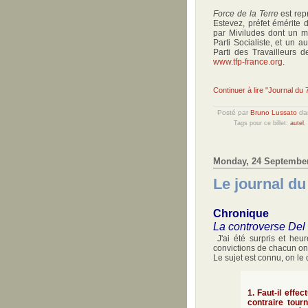
Force de la Terre
est rep
Estevez, préfet émérite 
par Miviludes dont un m
Parti Socialiste, et un 
Parti des Travailleurs 
www.tfp-france.org
.
Continuer à lire "Journal du
Posté par
Bruno Lussato
da
Tags pour ce billet:
autel
,
Monday, 24 Septembe
Le journal d
Chronique
La controverse Del V
J'ai été surpris et heur
convictions de chacun on
Le sujet est connu, on le
1. Faut-il effe
contraire tourn