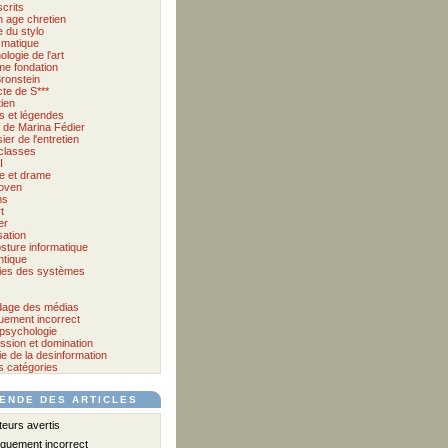
crits
 age chretien
 du stylo
matique
logie de l'art
me fondation
ronstein
cte de S***
tien
s et légendes
et de Marina Fédier
ier de l'entretien
classes
I
e et drame
oven
ms
t
er
sation
sture informatique
tique
ies des systèmes
age des médias
quement incorrect
psychologie
ssion et domination
e de la desinformation
s catégories
ENDE DES ARTICLES
urs avertis
iquement incorrect