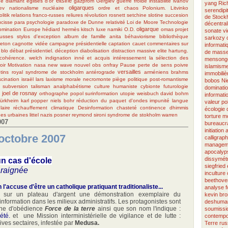
eltsine
de diamant
eglises d'or
gazprom
Gergiev
guerre froide
instabilité
ivanov
yang
Ric
oligarques
ev
nationalisme
nucléaire
ordre et chaos
Polonium. Litvinko
serendipi
litik
relations franco-russes
reliures
révolution
rosnett
setchine
slotine
succesion
de Stock
cisse
para psychologie
paradoxe de Dunne
relativité
Loi de Moore
Technologie
décentral
oligarque
omination
Europe
hédiard
hermès
kitsch
luxe
namiki
O.D.
omas
projet
sonate
v
russes
stylos d'exception
album de famille
anita
béhaviorisme
bibliothèque
sarkozy
reton
cagnotte vidée
campagne présidentielle
captation
cauet
commentaires sur
informati
 blo
débat présidentiel.
déception
diabolisation
distraction massive
elite
hartung.
de mass
ncohérence. welch
indignation
inné et acquis
intéressement
la sélection des
mensong
oir
Motivation
nasa
new wave
nouvel obs
onfray
Pause
perte de sens
poivre
islamism
versailles
tins
royal
syndrome de stockholm antérograde
arméniens
brahms
immobiliè
scination
israël
lars
laxisme
morale
necromonte
piège
politique
post-romantisme
bobos
Ni
subversion
talisman
analphabétisme
culture humaniste
cybionte
futurologie
dominati
joel de rosnay
e
orthographe
popol
surinformation
utopie
weisbuch
david bohm
informati
dürkheim
karl popper
niels bohr
réduction du paquet d'ondes
impunité
langue
valeur
po
aire
réchauffement climatique
Desinformation
chasteté
continence
dhimmis
écologie
es urbaines
littel
nazis
posner
reymond
sironi
syndrome de stokholm
warren
torture
mo
007
bureaucra
initiation
 octobre 2007
calligraph
managem
apocalyp
dissymétr
un cas d'école
siegfried
araignée
inculture
beethove
l'accuse d'être un catholique pratiquant traditionaliste...
analyse
 sur un plateau d'argent une démonstration exemplaire du
kevin bro
nformation dans les milieux administratifs. Les protagonistes sont
deshuman
nne d'obédience
Force de la terre
ainsi que son nom l'indique :
soumissi
iété.
et une Mission interministérielle de vigilance et de lutte :
contempo
ives sectaires, infestée par
Medusa.
Terre
rus