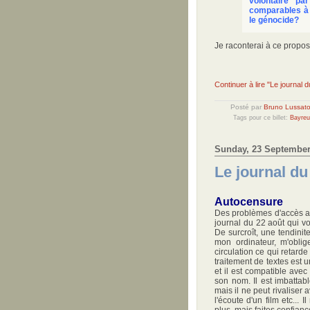
volontaire pa
comparables à l
le génocide?
Je raconterai à ce propo
Continuer à lire "Le journal
Posté par
Bruno Lussat
Tags pour ce billet:
Bayreu
Sunday, 23 September
Le journal d
Autocensure
Des problèmes d'accès au 
journal du 22 août qui 
De surcroît, une tendini
mon ordinateur, m'obl
circulation ce qui retard
traitement de textes est u
et il est compatible avec
son nom. Il est imbattab
mais il ne peut rivaliser
l'écoute d'un film etc..
plus, mais faites confianc