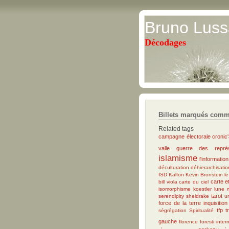
Bruno Luss
Décodages
Billets marqués comm
Related tags
campagne électorale
cronic'
valle
guerre des représ
islamisme
l'informatio
déculturation
déhierarchisatio
ISD
Kalfon
Kevin Bronstein
le
carte et
bill viola
carte du ciel
isomorphisme
koestler
lune
tarot
serendipity
sheldrake
u
force de la terre
inquisition
tfp
t
ségrégation
Spiritualité
gauche
florence foresti
inter