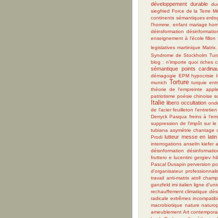
développement durable
du
siegfried
Force de la Terre
M
continents sémantiques
erdo
l'homme.
enfant
mariage hom
déinsformation
désinformatio
enseignement à l'école
fillon
legislatives
martinique
Matrix.
Syndrome de Stockholm
Tur
blog : n'importe quoi
riches 
sémantique
points cardina
démagogie
EPM
hypocrisie
Torture
munich
turquie
ent
théorie de l'empreinte
appl
patriotisme
poésie chinoise
s
Italie
libero
occultation
ond
de l'acier
feuilleton
l'entretien
Derryck Pasqua
freins à l'em
suppression de l'impôt sur le 
tubiana
asymétrie
chantage
lutteur
messe en latin
Prodi
interrogations
anselm kiefer
déisnformation
désinformatio
fruttero e lucentini
gergiev
hi
Pascal Dusapin
perversion
po
d'organisateur
professionnal
travail
anti-matrix
atoll
champ
ganzfeld
imi
italien
ligne d'uni
rechauffement climatique
dés
radicale
extrêmes
incompatibi
macrobiotique
nature
naturo
ameublement
Art contempora