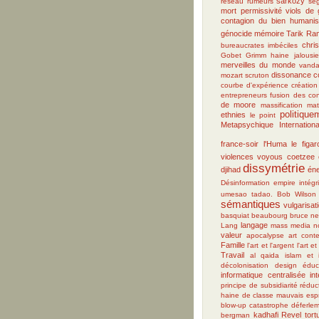
sarkozy
réseau
rumeurs
sé
mort
permissivité
viols de
contagion du bien
humani
génocide
mémoire
Tarik R
chri
bureaucrates imbéciles
Gobet
Grimm
haine
jalousie
merveilles du monde
vanda
dissonance co
mozart
scruton
courbe d'expérience
création
entrepreneurs
fusion des con
de moore
massification
mat
politique
ethnies
le point
Metapsychique Internationa
france-soir
l'Huma
le figar
violences
voyous
coetzee
dissymétrie
djihad
éne
Désinformation
empire
intégr
umesao tadao.
Bob Wilson
sémantiques
vulgarisat
basquiat
beaubourg
bruce n
langage
Lang
mass media
n
valeur
apocalypse
art cont
Famille
l'art et l'argent
l'art e
Travail
al qaida
islam et 
décolonisation
design
éduc
informatique centralisée
int
principe de subsidiarité
réduc
haine de classe
mauvais espr
blow-up
catastrophe
déferle
kadhafi
Revel
tort
bergman