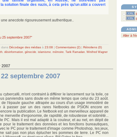
r une famine organisée, en Russie, ne sont-elles pas
a solution finale des nazis, à cela près qu'un alibi a couvert
SY
s une anecdote rigoureusement authentique..
ADMI
Aller à l'
 du 25 septembre 2007"
o
dans
Décodage des médias
à
23:08
|
Commentaires (2)
|
Rétroliens (0)
th
,
désinformation
,
génocide
,
islamisme
,
mémoire
,
Tarik Ramadan
,
Winifred Wagner
 2007
u 22 septembre 2007
cybercafé, m'ont contraint à différer le lancement sur la toile, ce
vous parviendra sans doute en même temps que celui du 23 août.
te de l'épaule gauche attrapée au cours d'un usage immodéré de
ige à passer par un des rares Netbooks de PSION encore en
e encore la publication. Le Netbook est un merveilleux appareil de
ne merveille d'ergonomie, de rapidité, de robustesse et sobriété...
 le PC. Mais il est mal adapté à la couleur, et au net, en dépit de
le pour le traitement des données et les fonctions bureautiques,
 avec le PC pour le traitement d'image comme Photoshop, les jeux,
. Il ne sait pas non plus éplucher les pommes de terre. Le PC non
e à Microsoft, ce dont vous rêvez, Bill Gates le fera.