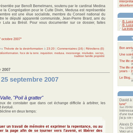
interpréta
désinform
résentée par Benoît Bemelmans, soutenu par le cardinal Medina
de la Congrégation pour le Culte Divin, Medusa est représentée
embre est une élue socialiste, membre du Conseil national du
autre le député apparenté communiste, Jean-Pierre Brard, ami du
B. Luss
de Lula au Brésil. Pour vous documenter sur ce dossier, faites
B. Luss
La trois
 7 octobre 2007"
Bon anniv
ns
Théorie de la desinformation
à
23:20
|
Commentaires (16)
|
Rétroliens (0)
T
désinformation
,
foce de la terre
,
inquisition
,
medusa
,
mesnsonge
,
miviludes
,
sectes
,
Une soir
tradition famille propriété
S
The life 
W
The life 
r 2007
years - 1
T
u 25 septembre 2007
Le Blog...
W
alle, "Poil à gratter"
David
à 
eux de constater que dans cet échange difficile à arbitrer, les
lune"
t évolué.
Sun 05/06/
Intéressa
 décline en deux temps:
d'une tou
j'ai ju st
Alexis 
ctuer un travail de mémoire et exprimer la repentance, ou au
Thu 12/05/
er la page afin de se tourner vers l'avenir, et libérer des
Voici un 