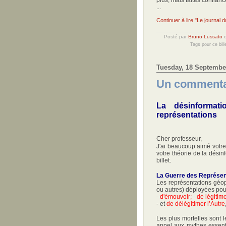
...
Continuer à lire "Le journal
Posté par
Bruno Lussato
Tags pour ce bill
Tuesday, 18 Septembe
Un commentai
La désinforma
représentations
Cher professeur,
J'ai beaucoup aimé votre 
votre théorie de la dési
billet.
La Guerre des Représen
Les représentations géopo
ou autres) déployées pour
-
d'émouvoir;
-
de légitim
- et
de délégitimer l’Autre
Les plus mortelles sont 
appel aux mythes essentie