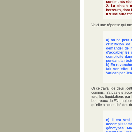
sentiments réc
2. La shoah o
horreurs, dont 
il d'une surest
Voici une réponse qui me
a) on ne peut 
crucifixion de
demander de no
d'accabler les 
complicité dan
pendant la rési
b) En revanche,
fait son effet
Vatican par Jean
Or ce travail de deuil, c
commis, n'a pas été acco
turc, les liquidations p
bourreaux du FNL aujourd'
qu'elle a accouché des d
c) Il est vrai
accomplissement
génotypes. Mai