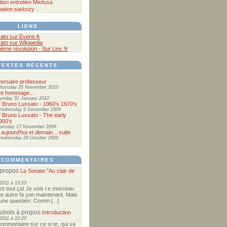
tion
entretien
Medusa
ation
sarkozy
LIENS
ato sur Evene.fr
ato sur Wikipedia
ième révolution - Sur Lire: fr
TEXTES RÉCENTS
ersaire professeur
hursday 25 November 2010
ée hommage...
unday 31 January 2010
of Bruno Lussato - 1960's 1970's
ednesday 9 December 2009
of Bruno Lussato - The early
950's
uesday 17 November 2009
 aujourd'hui et demain... suite.
ednesday 28 October 2009
COMMENTAIRES
propos
La Sonate "Au clair de
2011 à 13:23
nt tout ça! Je vois l e morceau
te autre fa çon maintenant. Mais
e une question: Comm [...]
Dubois
à propos
Introduction
2011 à 22:20
commentaire sur ce si te, qui va