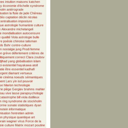
hes
intuition
maisons
katchen
ty
économie d'échelle
syndrome
holm antérograde
isation
la flute de jade
Chéreau
idéo
captation
déclin
nicolas
centralisation
imposture
que
astrologie humaniste
culture
e
Alexandre
michelangeli
e
mondialisation
autocensure
e
qualité
Viola
astrologie
bulle
re
poésie chinoise
talisman
els Bohr
contre-culture
on
nostalgie
jung
Prodi
femme
on
grève
déferlement
critères de
litiquement correct
Clara
zoubov
djihad
yang
globalisation
islam
i existentiel
hayakawa
atoll
tie
être essentiel
kadhafi
argent
diamant vertueux
ie
cinéma
noeuds sémantiques
ent
Lars
yin
isd
pouvoir
se
hilarion
technologie
ie
piège
Gergiev
brahms
mahler
eau vive
lasse
parapsychologie
catastrophe
bill viola
dutilleux
n
ring
syndrome de stockholm
forme sonate
statistiques
dyan
nstein
informatique
isation
l'entretien
admin
on
physique quantique
art
rain
wagner
virus
Force de la
sie
culture
Matrix
mozart
poutine