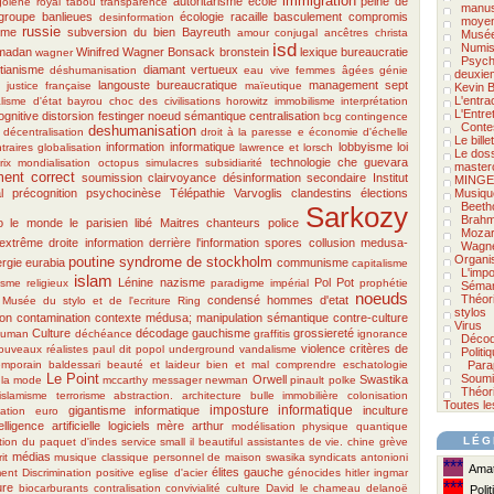
immigration
autoritarisme
école
peine de
golène royal
tabou
transparence
manus
 groupe
banlieues
écologie
racaille
basculement
compromis
desinformation
moyen
russie
sme
subversion du bien
Bayreuth
amour conjugal
ancêtres
christa
Musée
isd
Numis
amadan
Winifred Wagner
Bonsack
bronstein
lexique
bureaucratie
wagner
Psycho
stianisme
diamant vertueux
déshumanisation
eau vive
femmes âgées
génie
deuxie
langouste bureaucratique
management
sept
justice française
maïeutique
Kevin B
L'entra
lisme d'état
bayrou
choc des civilisations
horowitz
immobilisme
interprétation
L'Entre
gnitive
distorsion
festinger
noeud sémantique
centralisation
bcg
contingence
Conte
deshumanisation
décentralisation
droit à la paresse
e
économie d'échelle
Le bill
information
informatique
lobbyisme
loi
traires
globalisation
lawrence et lorsch
Le doss
technologie
che guevara
rix
mondialisation
octopus
simulacres
subsidiarité
master
ment correct
soumission
clairvoyance
désinformation secondaire
Institut
MINGE
l
précognition
psychocinèse
Télépathie
Varvoglis
clandestins
élections
Musiqu
Beeth
Sarkozy
Brah
o
le monde
le parisien
libé
Maitres chanteurs
police
Mozar
extrême droite
information derrière l'information
spores
collusion medusa-
Wagn
Organi
poutine
syndrome de stockholm
rgie
eurabia
communisme
capitalisme
L'impo
islam
Lénine
nazisme
Pol Pot
isme religieux
paradigme impérial
prophétie
Séman
noeuds
Théor
condensé
hommes d'etat
Musée du stylo et de l'ecriture
Ring
stylos
ion
contamination
contexte
médusa; manipulation sémantique
contre-culture
Virus
Culture
décodage
gauchisme
grossiereté
euman
déchéance
graffitis
ignorance
Décod
violence
critères de
ouveaux réalistes
paul dit popol
underground
vandalisme
Politi
emporain
baldessari
beauté et laideur
bien et mal
comprendre
eschatologie
Para
Le Point
Soumi
Orwell
Swastika
t la mode
mccarthy
messager
newman
pinault
polke
Théori
islamisme
terrorisme
abstraction.
architecture
bulle immobilière
colonisation
Toutes le
gigantisme informatique
imposture informatique
inculture
ation
euro
elligence artificielle
logiciels
mère arthur
modélisation
physique quantique
LÉG
tion du paquet d'indes
service
small il beautiful
assistantes de vie.
chine
grève
médias
it
musique classique
personnel de maison
swasika
syndicats
antonioni
***
Amate
élites
gauche
ment
Discrimination positive
eglise d'acier
génocides
hitler
ingmar
***
ure
biocarburants
contralisation
convivialité
culture
David le chameau
delanoë
Polit