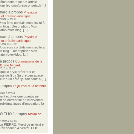
ême sens q ue cet article :
w.m ilec.com/pres/conseils.h [...]
imard
à propos
Physique
 et création artistique
2011 à 15:31
Vous êtes cordiale ment invité à
on blog . Description : Mon
ton.over-blog. [...]
imard
à propos
Physique
 et création artistique
2011 à 21:10
Vous êtes cordiale ment invité à
on blog . Description : Mon
ton.over-blog. [...]
à propos
Connotations de la
310 de Mozart.
2010 à 11:47
i que le style préci eux et
coté de Guy Sa cre peu agacer.
r a un côté "je sais tout" a [...]
 propos
Le journal du 3 octobre
2010 à 07:15
nt et physique quantiq ue
t en entreprise e t intervenant
robléma tiques d'innovation, j'a
O ELIO
à propos
Album de
/2010 à 15:45
u PIERRE. Merci de m' écrire
téléphoner. A bientôt. ELIO