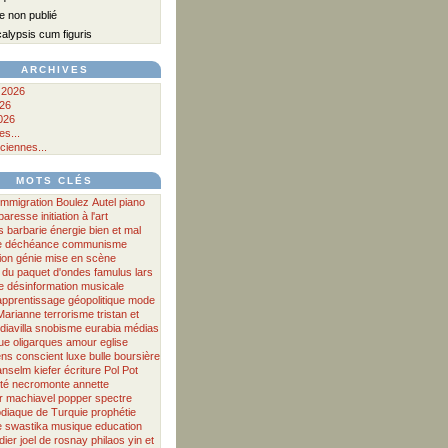
 non publié
lypsis cum figuris
ARCHIVES
 2026
026
026
s...
ciennes...
MOTS CLÉS
immigration
Boulez
Autel
piano
a paresse
initiation à l'art
s
barbarie
énergie
bien et mal
e
déchéance
communisme
ion
génie
mise en scène
 du paquet d'ondes
famulus
lars
e
désinformation musicale
apprentissage
géopolitique
mode
Marianne
terrorisme
tristan et
iavilla
snobisme
eurabia
médias
ue
oligarques
amour
eglise
ens
conscient
luxe
bulle boursière
anselm kiefer
écriture
Pol Pot
té
necromonte
annette
r
machiavel
popper
spectre
diaque
de
Turquie
prophétie
e
swastika
musique
education
dier
joel de rosnay
philaos
yin et